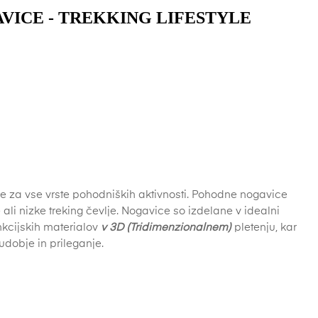
ICE - TREKKING LIFESTYLE
e za vse vrste pohodniških aktivnosti. Pohodne nogavice
 ali nizke treking čevlje. Nogavice so izdelane v idealni
nkcijskih materialov
v 3D (Tridimenzionalnem)
pletenju, kar
obje in prileganje.