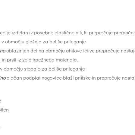
ce je izdelan iz posebne elastične niti, ki preprečuje premočno
 v območju gležnja za boljše prileganje
lno
oblazinjen del na območju ahilove tetive preprečuje nasta
in prsti iz zelo trpežnega materiala.
 v območju stopala za boljše prileganje
lno
ojačan podplat nogavice blaži pritiske in preprečuje nasta
až
ilen
id