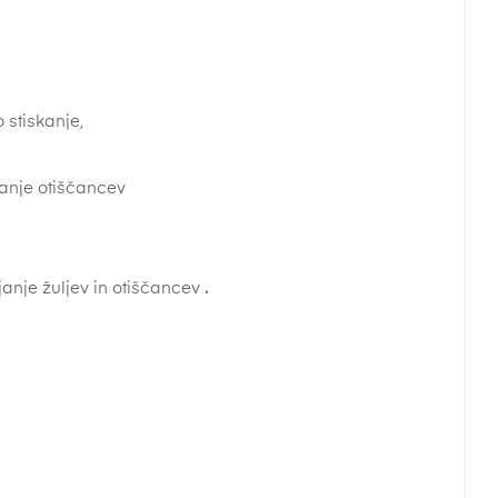
 stiskanje,
janje otiščancev
janje žuljev in otiščancev
.