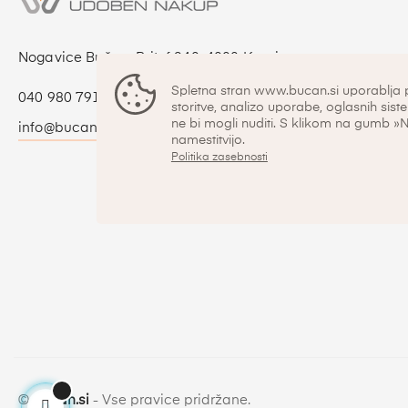
Nogavice Bučan, Britof 240, 4000 Kranj
Spletna stran www.bucan.si uporablja 
040 980 791
storitve, analizo uporabe, oglasnih siste
ne bi mogli nuditi. S klikom na gumb »
info@bucan.si
namestitvijo.
Politika zasebnosti
©
bucan.si
- Vse pravice pridržane.