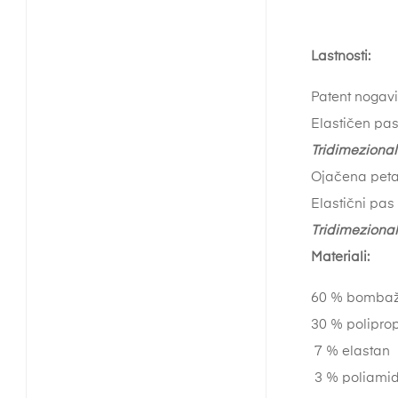
Lastnosti:
Patent nogavi
Elastičen pas
Tridimeziona
Ojačena peta 
Elastični pas
T
r
idimeziona
Materiali:
60 % bomb
30 % poliprop
7 % elastan
3 % poliam