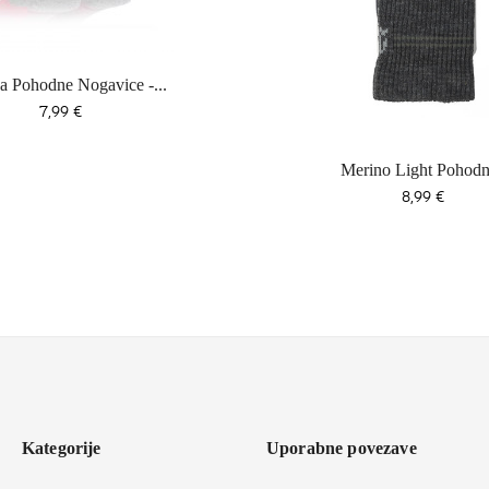
a Pohodne Nogavice -...
Cena
7,99 €
Merino Light Pohodne
Cena
8,99 €
Kategorije
Uporabne povezave