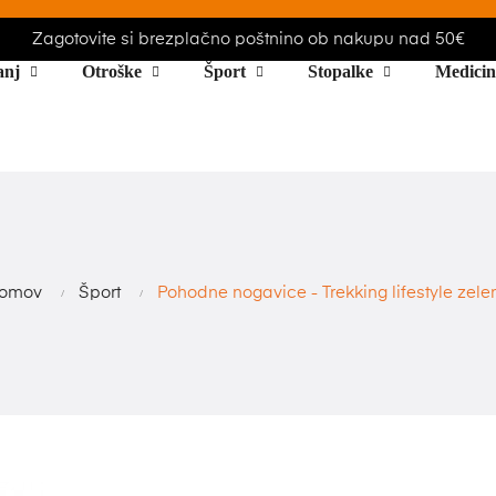
Zagotovite si brezplačno poštnino ob nakupu nad 50€
anj
Otroške
Šport
Stopalke
Medicin
omov
Šport
Pohodne nogavice - Trekking lifestyle zele