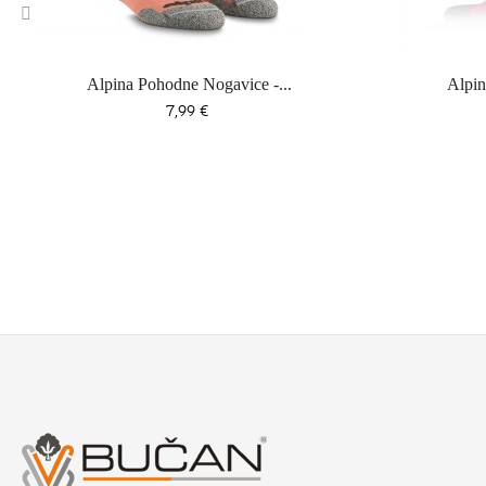
‹
Alpina Pohodne Nogavice -...
Alpin
Cena
7,99 €