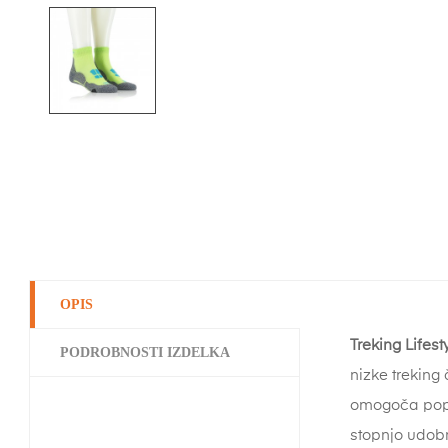
OPIS
Treking Lifes
PODROBNOSTI IZDELKA
nizke treking
omogoča popol
stopnjo udobn