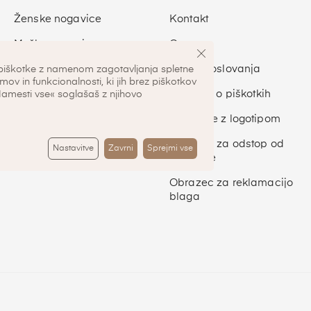
Ženske nogavice
Kontakt
Moške nogavice
O nas
Otroške nogavice
Pogoji poslovanja
piškotke z namenom zagotavljanja spletne
mov in funkcionalnosti, ki jih brez piškotkov
Športne nogavice
Pravilnik o piškotkih
Namesti vse« soglašaš z njihovo
Nogavice z logotipom
Obrazec za odstop od
Nastavitve
Zavrni
Sprejmi vse
pogodbe
Obrazec za reklamacijo
blaga