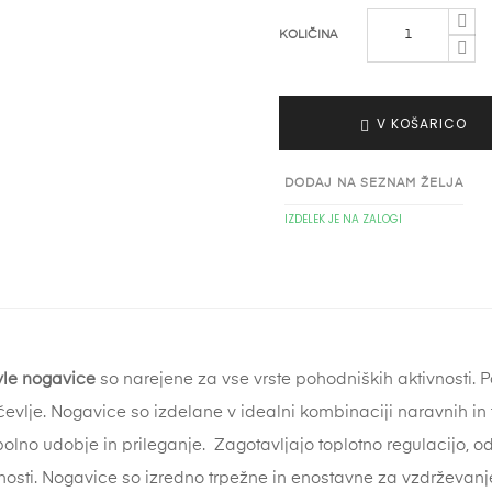
KOLIČINA
V KOŠARICO
DODAJ NA SEZNAM ŽELJA
IZDELEK JE NA ZALOGI
tyle nogavice
so narejene za vse vrste pohodniških aktivnosti. 
 čevlje. Nogavice so izdelane v idealni kombinaciji naravnih in
no udobje in prileganje. Zagotavljajo toplotno regulacijo, od
osti. Nogavice so izredno trpežne in enostavne za vzdrževanj