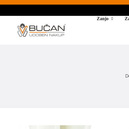
Zanjo
Z
D