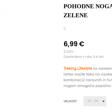
POHODNE NOGAV
ZELENE
6,99 €
Z DDV
Dostavljeno v roku 3-6 dni
Treking Lifestyle
so narejen
lahko nosite tako na visoke
kombinaciji naravnih in fu
nogam omogoča popolno ud
VELIKOST