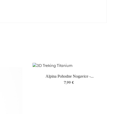
Alpina Pohodne Nogavice -...
Cena
7,99 €