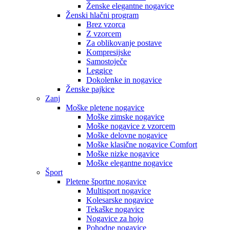
Ženske elegantne nogavice
Ženski hlačni program
Brez vzorca
Z vzorcem
Za oblikovanje postave
Kompresijske
Samostoječe
Leggice
Dokolenke in nogavice
Ženske pajkice
Zanj
Moške pletene nogavice
Moške zimske nogavice
Moške nogavice z vzorcem
Moške delovne nogavice
Moške klasične nogavice Comfort
Moške nizke nogavice
Moške elegantne nogavice
Šport
Pletene športne nogavice
Multisport nogavice
Kolesarske nogavice
Tekaške nogavice
Nogavice za hojo
Pohodne nogavice