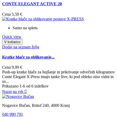
CONTE ELEGANT ACTIVE 20
Cena
5,50 €
Samo na spletu
Quick view
V košarico
Dodaj na seznam želja
Kratke hlače za oblikovanje...
Cena
9,99 €
Push-up kratke hlače za hujšanje in prikrivanje odvečnih kilogramov
Conte Elegant X-Press imajo tanke šive, ki pod obleko niso vidni in
so...
Prikazano 1-6 od 6 izdelkov
Nazaj na vrh

Nogavice Bučan, Britof 240, 4000 Kranj
040 980 791