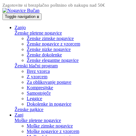
Zagotovite si brezplačno poštnino ob nakupu nad 50€
Toggle navigation
☰
Zanjo
Ženske pletene nogavice
Ženske zimske nogavice
Ženske nogavice z vzorcem
Ženske nizke nogavice
Ženske dokolenke
Ženske elegantne nogavice
Ženski hlačni program
Brez vzorca
Z vzorcem
Za oblikovanje postave
Kompresijske
Samostoječe
Leggice
Dokolenke in nogavice
Ženske pajkice
Zanj
Moške pletene nogavice
Moške zimske nogavice
Moške nogavice z vzorcem