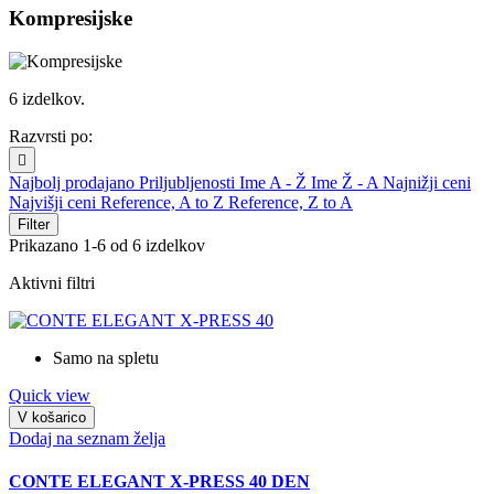
Kompresijske
6 izdelkov.
Razvrsti po:

Najbolj prodajano
Priljubljenosti
Ime A - Ž
Ime Ž - A
Najnižji ceni
Najvišji ceni
Reference, A to Z
Reference, Z to A
Filter
Prikazano 1-6 od 6 izdelkov
Aktivni filtri
Samo na spletu
Quick view
V košarico
Dodaj na seznam želja
CONTE ELEGANT X-PRESS 40 DEN