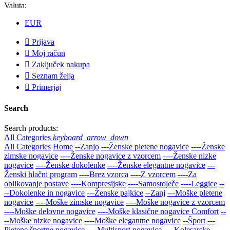
Valuta:
EUR

Prijava

Moj račun

Zaključek nakupa

Seznam želja

Primerjaj
Search
Search products:
All Categories
keyboard_arrow_down
All Categories
Home
--Zanjo
---Ženske pletene nogavice
----Ženske
zimske nogavice
----Ženske nogavice z vzorcem
----Ženske nizke
nogavice
----Ženske dokolenke
----Ženske elegantne nogavice
---
Ženski hlačni program
----Brez vzorca
----Z vzorcem
----Za
oblikovanje postave
----Kompresijske
----Samostoječe
----Leggice
--
--Dokolenke in nogavice
---Ženske pajkice
--Zanj
---Moške pletene
nogavice
----Moške zimske nogavice
----Moške nogavice z vzorcem
----Moške delovne nogavice
----Moške klasične nogavice Comfort
--
--Moške nizke nogavice
----Moške elegantne nogavice
--Šport
---
Pletene športne nogavice
----Multisport nogavice
----Kolesarske