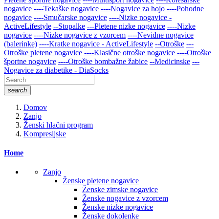
nogavice
----Tekaške nogavice
----Nogavice za hojo
----Pohodne
nogavice
----Smučarske nogavice
----Nizke nogavice -
ActiveLifestyle
--Stopalke
---Pletene nizke nogavice
----Nizke
nogavice
----Nizke nogavice z vzorcem
----Nevidne nogavice
(balerinke)
----Kratke nogavice - ActiveLifestyle
--Otroške
---
Otroške pletene nogavice
----Klasične otroške nogavice
----Otroške
športne nogavice
----Otroške bombažne žabice
--Medicinske
---
Nogavice za diabetike - DiaSocks
search
Domov
Zanjo
Ženski hlačni program
Kompresijske
Home
Zanjo
Ženske pletene nogavice
Ženske zimske nogavice
Ženske nogavice z vzorcem
Ženske nizke nogavice
Ženske dokolenke