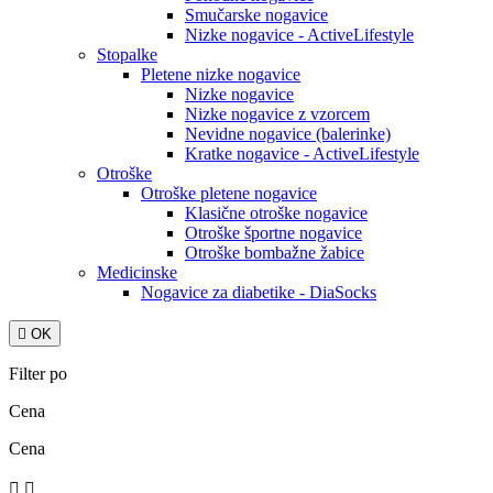
Smučarske nogavice
Nizke nogavice - ActiveLifestyle
Stopalke
Pletene nizke nogavice
Nizke nogavice
Nizke nogavice z vzorcem
Nevidne nogavice (balerinke)
Kratke nogavice - ActiveLifestyle
Otroške
Otroške pletene nogavice
Klasične otroške nogavice
Otroške športne nogavice
Otroške bombažne žabice
Medicinske
Nogavice za diabetike - DiaSocks

OK
Filter po
Cena
Cena

