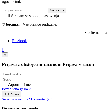
ugodnostmi.
Naroči me

Strinjam se s pogoji poslovanja
©
bucan.si
- Vse pravice pridržane.
Sledite nam na
Facebook

×
Prijava z obstoječim računom
Prijava v račun
Zapomni si me
Pozabljeno geslo ?


Prijava
Še nimate računa? Ustvarite ga ?
Ponastavitev gesla