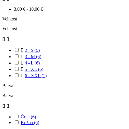
3,00 € - 10,00 €
Velikost
Velikost



2 - S
(5)

3 - M
(6)

4 - L
(6)

5 - XL
(6)

6 - XXL
(1)
Barva
Barva


Črna
(6)
Kožna
(6)