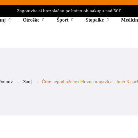
Zagotovite si brezplačno poštnino ob nakupu nad 50€
anj
Otroške
Šport
Stopalke
Medicin
Domov
Zanj
Črne nepodložene delovne nogavice - Inter 3 pac