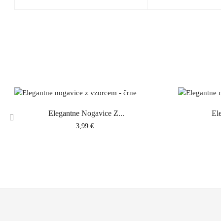
Elegantne Nogavice Z...
El
Cena
3,99 €
‹