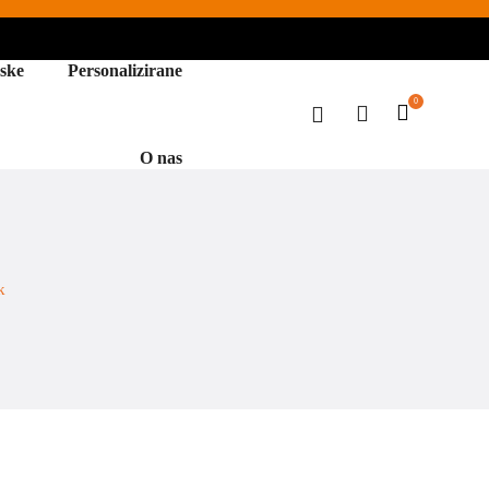
ske
Personalizirane
0
O nas
k