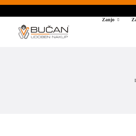
Zanjo
Z