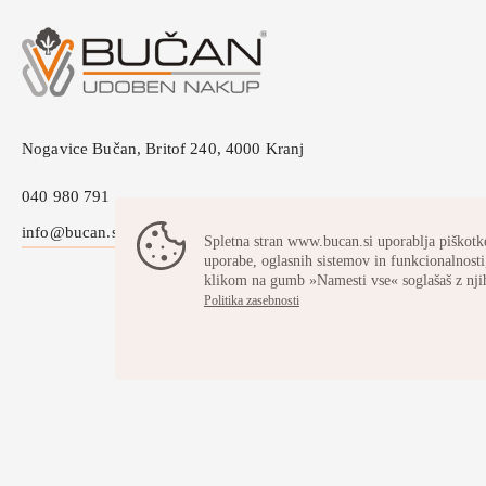
Nogavice Bučan, Britof 240, 4000 Kranj
040 980 791
info@bucan.si
Spletna stran www.bucan.si uporablja piškotke
uporabe, oglasnih sistemov in funkcionalnosti,
klikom na gumb »Namesti vse« soglašaš z nji
Politika zasebnosti