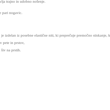
lja trajno in udobno nošenje.
e pari nogavic.
 je izdelan iz posebne elastične niti, ki preprečuje premočno stiskanje,
v pete in prstov,
 šiv na prstih.