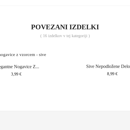
POVEZANI IZDELKI
( 16 izdelkov v tej kategoriji )
Sive Nepodložene Delo
egantne Nogavice Z...
Cena
8,99 €
Cena
3,99 €