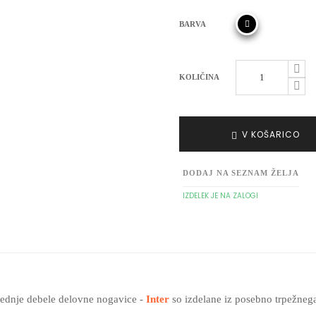
BARVA
KOLIČINA
V KOŠARICO
DODAJ NA SEZNAM ŽELJA
IZDELEK JE NA ZALOGI
ednje debele delovne nogavice -
Inter
so izdelane iz posebno trpežne