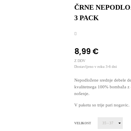
ČRNE NEPODLOŽ
3 PACK
8,99 €
Z DDV
Dostavljeno v roku 3-6 dni
Nepodložene srednje debele d
kvalitetnega 100% bombaža z 
nošenje.
V paketu so trije pari nogavic.
VELIKOST