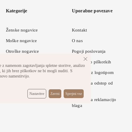
Kategorije
Uporabne povezave
Ženske nogavice
Kontakt
Moške nogavice
O nas
Otroške nogavice
Pogoji poslovanja
Športne nogavice
Pravilnik o piškotkih
 z namenom zagotavljanja spletne storitve, analizo
 ki jih brez piškotkov ne bi mogli nuditi. S
Nogavice z logotipom
hovo namestitvijo.
Obrazec za odstop od
pogodbe
Nastavitve
Zavrni
Sprejmi vse
Obrazec za reklamacijo
blaga