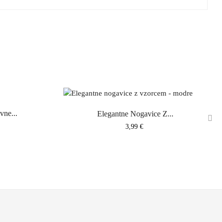
vne...
Elegantne Nogavice Z...
Cena
3,99 €
›