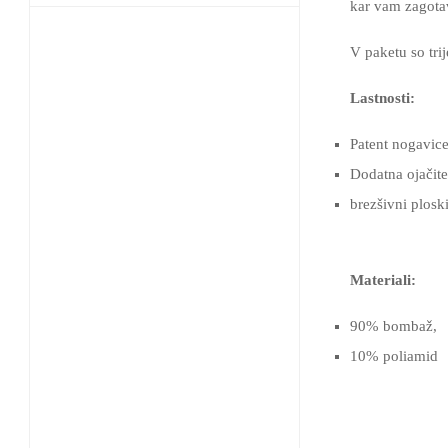
kar vam zagotav
V paketu so trij
Lastnosti:
Patent nogavice
Dodatna ojačite
brezšivni ploski
Materiali:
90% bombaž,
10% poliamid