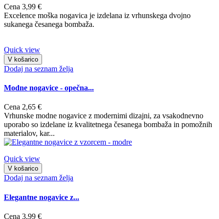
Cena
3,99 €
Excelence moška nogavica je izdelana iz vrhunskega dvojno
sukanega česanega bombaža.
Quick view
V košarico
Dodaj na seznam želja
Modne nogavice - opečna...
Cena
2,65 €
Vrhunske modne nogavice z modernimi dizajni, za vsakodnevno
uporabo so izdelane iz kvalitetnega česanega bombaža in pomožnih
materialov, kar...
Quick view
V košarico
Dodaj na seznam želja
Elegantne nogavice z...
Cena
3,99 €