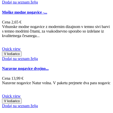
Dodaj na seznam želja
Moške modne nogavice -...
Cena
2,65 €
Vrhunske modne nogavice z modernim dizajnom v temno sivi barvi
s temno modrimi črtami, za vsakodnevno uporabo so izdelane iz
kvalitetnega česanega...
Quick view
V košarico
Dodaj na seznam želja
Naravne nogavice dvojno...
Cena
13,99 €
Naravne nogavice Natur volna. V paketu prejmete dva para nogavic
Quick view
V košarico
Dodaj na seznam želja