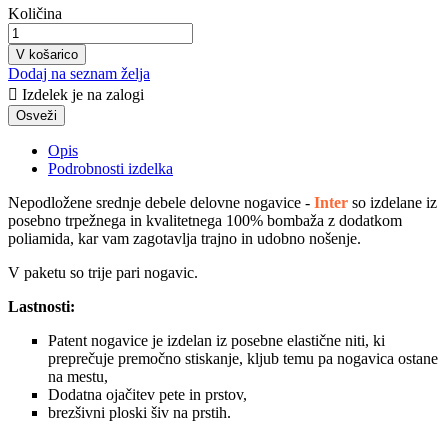
Količina
V košarico
Dodaj na seznam želja

Izdelek je na zalogi
Opis
Podrobnosti izdelka
Nepodložene srednje debele delovne nogavice -
Inter
so izdelane iz
posebno trpežnega in kvalitetnega 100% bombaža z dodatkom
poliamida, kar vam zagotavlja trajno in udobno nošenje.
V paketu so trije pari nogavic.
Lastnosti:
Patent nogavice je izdelan iz posebne elastične niti, ki
preprečuje premočno stiskanje, kljub temu pa nogavica ostane
na mestu,
Dodatna ojačitev pete in prstov,
brezšivni ploski šiv na prstih.