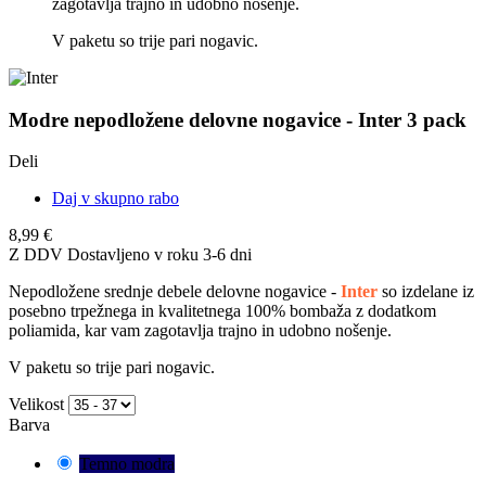
zagotavlja trajno in udobno nošenje.
V paketu so trije pari nogavic.
Modre nepodložene delovne nogavice - Inter 3 pack
Deli
Daj v skupno rabo
8,99 €
Z DDV
Dostavljeno v roku 3-6 dni
Nepodložene srednje debele delovne nogavice -
Inter
so izdelane iz
posebno trpežnega in kvalitetnega 100% bombaža z dodatkom
poliamida, kar vam zagotavlja trajno in udobno nošenje.
V paketu so trije pari nogavic.
Velikost
Barva
Temno modra