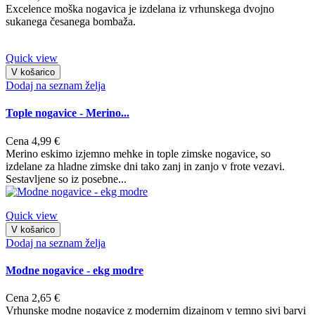
Excelence moška nogavica je izdelana iz vrhunskega dvojno
sukanega česanega bombaža.
Quick view
V košarico
Dodaj na seznam želja
Tople nogavice - Merino...
Cena
4,99 €
Merino eskimo izjemno mehke in tople zimske nogavice, so
izdelane za hladne zimske dni tako zanj in zanjo v frote vezavi.
Sestavljene so iz posebne...
Quick view
V košarico
Dodaj na seznam želja
Modne nogavice - ekg modre
Cena
2,65 €
Vrhunske modne nogavice z modernim dizajnom v temno sivi barvi