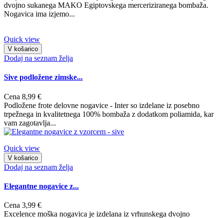
dvojno sukanega MAKO Egiptovskega merceriziranega bombaža.
Nogavica ima izjemo...
Quick view
V košarico
Dodaj na seznam želja
Sive podložene zimske...
Cena
8,99 €
Podložene frote delovne nogavice - Inter so izdelane iz posebno
trpežnega in kvalitetnega 100% bombaža z dodatkom poliamida, kar
vam zagotavlja...
Quick view
V košarico
Dodaj na seznam želja
Elegantne nogavice z...
Cena
3,99 €
Excelence moška nogavica je izdelana iz vrhunskega dvojno