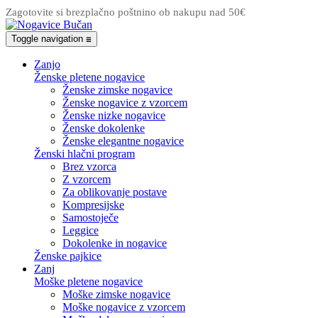
Zagotovite si brezplačno poštnino ob nakupu nad 50€
Toggle navigation
☰
Zanjo
Ženske pletene nogavice
Ženske zimske nogavice
Ženske nogavice z vzorcem
Ženske nizke nogavice
Ženske dokolenke
Ženske elegantne nogavice
Ženski hlačni program
Brez vzorca
Z vzorcem
Za oblikovanje postave
Kompresijske
Samostoječe
Leggice
Dokolenke in nogavice
Ženske pajkice
Zanj
Moške pletene nogavice
Moške zimske nogavice
Moške nogavice z vzorcem