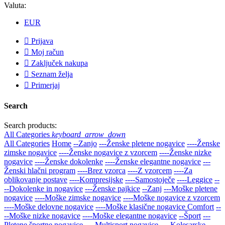
Valuta:
EUR

Prijava

Moj račun

Zaključek nakupa

Seznam želja

Primerjaj
Search
Search products:
All Categories
keyboard_arrow_down
All Categories
Home
--Zanjo
---Ženske pletene nogavice
----Ženske
zimske nogavice
----Ženske nogavice z vzorcem
----Ženske nizke
nogavice
----Ženske dokolenke
----Ženske elegantne nogavice
---
Ženski hlačni program
----Brez vzorca
----Z vzorcem
----Za
oblikovanje postave
----Kompresijske
----Samostoječe
----Leggice
--
--Dokolenke in nogavice
---Ženske pajkice
--Zanj
---Moške pletene
nogavice
----Moške zimske nogavice
----Moške nogavice z vzorcem
----Moške delovne nogavice
----Moške klasične nogavice Comfort
--
--Moške nizke nogavice
----Moške elegantne nogavice
--Šport
---
Pletene športne nogavice
----Multisport nogavice
----Kolesarske