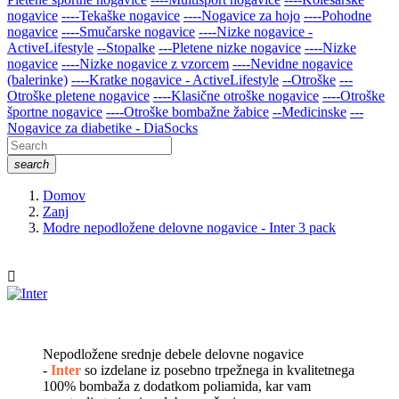
nogavice
----Tekaške nogavice
----Nogavice za hojo
----Pohodne
nogavice
----Smučarske nogavice
----Nizke nogavice -
ActiveLifestyle
--Stopalke
---Pletene nizke nogavice
----Nizke
nogavice
----Nizke nogavice z vzorcem
----Nevidne nogavice
(balerinke)
----Kratke nogavice - ActiveLifestyle
--Otroške
---
Otroške pletene nogavice
----Klasične otroške nogavice
----Otroške
športne nogavice
----Otroške bombažne žabice
--Medicinske
---
Nogavice za diabetike - DiaSocks
search
Domov
Zanj
Modre nepodložene delovne nogavice - Inter 3 pack

Nepodložene srednje debele delovne nogavice
-
Inter
so izdelane iz posebno trpežnega in kvalitetnega
100% bombaža z dodatkom poliamida, kar vam