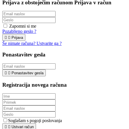
Prijava z obstoječim računom
Prijava v račun
Zapomni si me
Pozabljeno geslo ?


Prijava
Še nimate računa? Ustvarite ga ?
Ponastavitev gesla


Ponastavitev gesla
Registracija novega računa
Soglašam s pogoji poslovanja


Ustvari račun