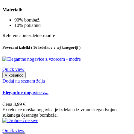
Materiali:
90% bombaž,
10% poliamid
Referenca
inter-letne-modre
Povezani izdelki
( 16 izdelkov v tej kategoriji )
Quick view
V košarico
Dodaj na seznam želja
Elegantne nogavice z...
Cena
3,99 €
Excelence moška nogavica je izdelana iz vrhunskega dvojno
sukanega česanega bombaža.
Quick view