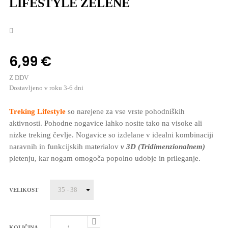
LIFESTYLE ZELENE
6,99 €
Z DDV
Dostavljeno v roku 3-6 dni
Treking Lifestyle
so narejene za vse vrste pohodniških
aktivnosti. Pohodne nogavice lahko nosite tako na visoke ali
nizke treking čevlje. Nogavice so izdelane v idealni kombinaciji
naravnih in funkcijskih materialov
v 3D (Tridimenzionalnem)
pletenju, kar nogam omogoča popolno udobje in prileganje.
VELIKOST
KOLIČINA