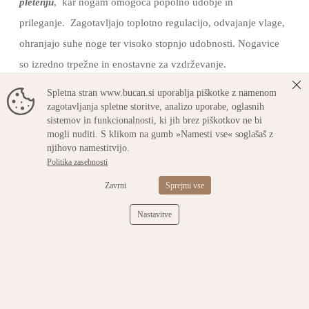
pletenju
, kar nogam omogoča popolno udobje in
prileganje. Zagotavljajo toplotno regulacijo, odvajanje vlage,
ohranjajo suhe noge ter visoko stopnjo udobnosti. Nogavice
so izredno trpežne in enostavne za vzdrževanje.
Spletna stran www.bucan.si uporablja piškotke z namenom
zagotavljanja spletne storitve, analizo uporabe, oglasnih
Lastnosti:
sistemov in funkcionalnosti, ki jih brez piškotkov ne bi
mogli nuditi. S klikom na gumb »Namesti vse« soglašaš z
njihovo namestitvijo.
Patent nogavice je izdelan iz posebne elastične niti, ki
Politika zasebnosti
preprečuje premočno stiskanje,
Zavrni
Sprejmi vse
Elastičen pas v območju gležnja za boljše prileganje
Tridimezionalno
oblazinjen del na območju ahilove tetive
Nastavitve
preprečuje nastajanje otiščancev
Ojačena peta in prsti iz zelo trpežnega materiala.
Elastični pas v območju stopala za boljše prileganje
T
r
idimezionalno
ojačan podplat nogavice blaži pritiske in