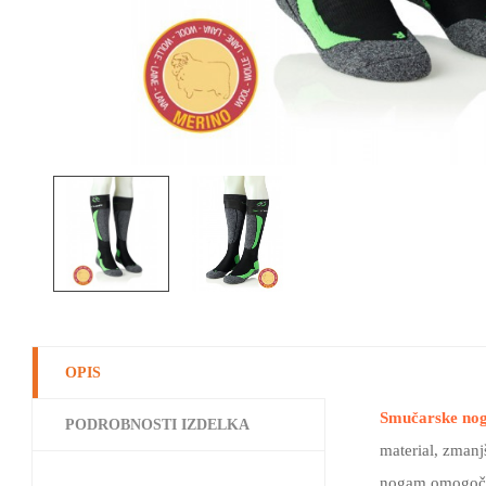
OPIS
Smučarske nog
PODROBNOSTI IZDELKA
material, zmanj
nogam omogoča 