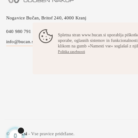
Nogavice Bučan, Britof 240, 4000 Kranj
040 980 791
Spletna stran www.bucan.si uporablja piškotke
uporabe, oglasnih sistemov in funkcionalnosti,
info@bucan.si
klikom na gumb »Namesti vse« soglašaš z nji
Politika zasebnosti
©
bucan.si
- Vse pravice pridržane.