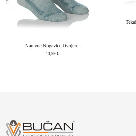
‹
Tekaš
Naravne Nogavice Dvojno...
Cena
13,99 €