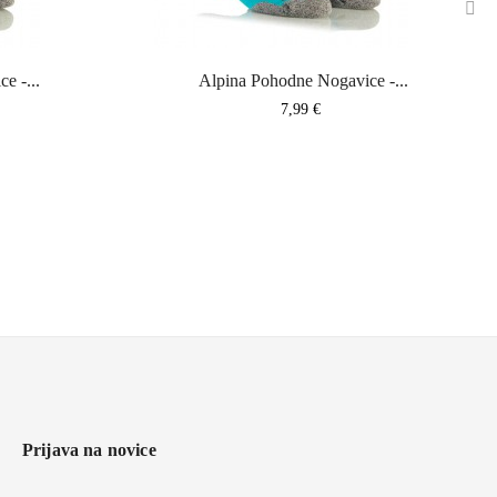
›
Alpina Pohodne Nogavice -...
Alpina Pohodne Nogavice -...
Cena
7,99 €
Prijava na novice