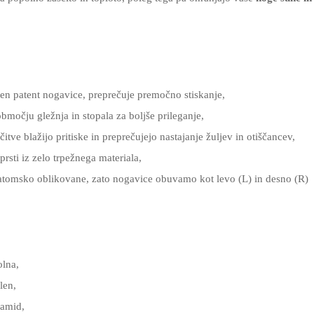
en patent nogavice, preprečuje premočno stiskanje,
območju gležnja in stopala za boljše prileganje,
tve blažijo pritiske in preprečujejo nastajanje žuljev in otiščancev,
prsti iz zelo trpežnega materiala,
atomsko oblikovane, zato nogavice obuvamo kot levo (L) in desno (R)
lna,
len,
iamid,