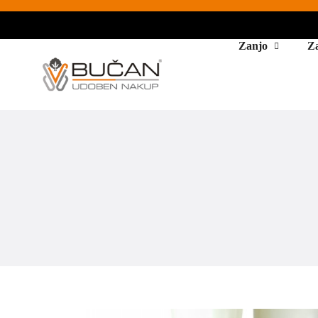
Zanjo
Z