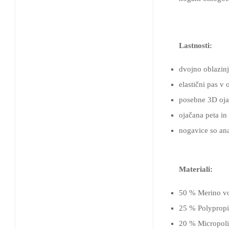
Lastnosti:
dvojno oblazinj
elastični pas v 
posebne 3D ojači
ojačana peta in 
nogavice so an
Materiali:
50 % Merino vo
25 % Polypropi
20 % Micropol