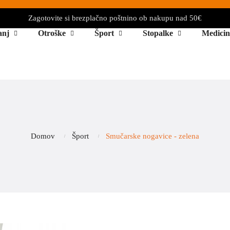
Zagotovite si brezplačno poštnino ob nakupu nad 50€
anj
Otroške
Šport
Stopalke
Medicin
Domov
Šport
Smučarske nogavice - zelena