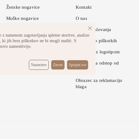
Ženske nogavice
Kontakt
Moške nogavice
O nas
Otroške nogavice
Pogoji poslovanja
 z namenom zagotavljanja spletne storitve, analizo
Športne nogavice
Pravilnik o piškotkih
 ki jih brez piškotkov ne bi mogli nuditi. S
hovo namestitvijo.
Nogavice z logotipom
Obrazec za odstop od
Nastavitve
Zavrni
Sprejmi vse
pogodbe
Obrazec za reklamacijo
blaga