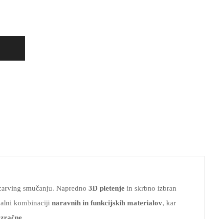
i carving smučanju. Napredno
3D pletenje
in skrbno izbran
dealni kombinaciji
naravnih in funkcijskih materialov
, kar
 zračne
.