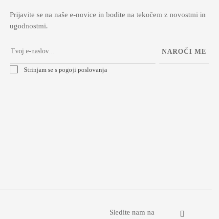
Prijavite se na naše e-novice in bodite na tekočem z novostmi in
ugodnostmi.
NAROČI ME
Strinjam se s pogoji poslovanja
Sledite nam na
Faceboo