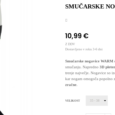
SMUČARSKE NO
10,99 €
Z DDV
Dostavljeno v roku 3-6 dni
Smučarske nogavice
WARM 
smučanju. Napredno
3D plete
trenje največje. Nogavice so i
kar nogam omogoča popolno z
zračne
.
VELIKOST