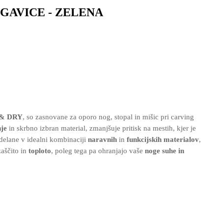
GAVICE - ZELENA
& DRY
, so zasnovane za oporo nog, stopal in mišic pri carving
nje
in skrbno izbran material, zmanjšuje pritisk na mestih, kjer je
zdelane v idealni kombinaciji
naravnih
in
funkcijskih materialov
,
aščito in
toploto
, poleg tega pa ohranjajo vaše
noge suhe in