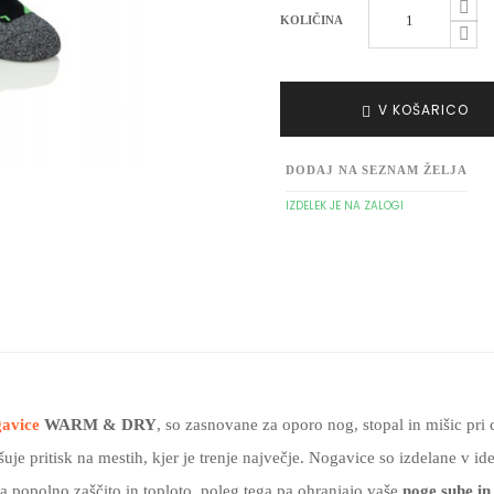
KOLIČINA
V KOŠARICO
DODAJ NA SEZNAM ŽELJA
IZDELEK JE NA ZALOGI
avice
WARM & DRY
, so zasnovane za oporo nog, stopal in mišic pr
šuje pritisk na mestih, kjer je trenje največje. Nogavice so izdelane v i
popolno zaščito in toploto, poleg tega pa ohranjajo vaše
noge suhe in