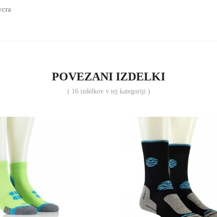
ycra
POVEZANI IZDELKI
( 16 izdelkov v tej kategoriji )