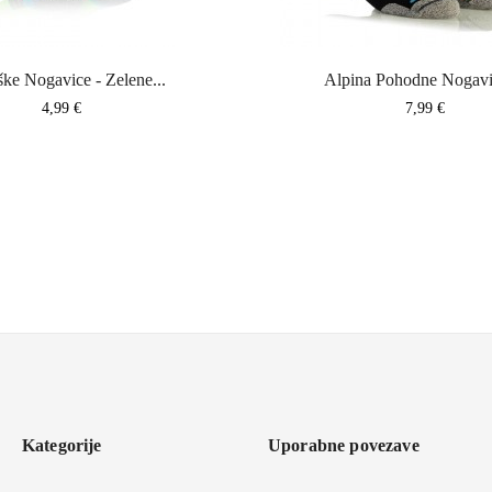
ke Nogavice - Zelene...
Cena
Cena
4,99 €
7,99 €
Kategorije
Uporabne povezave