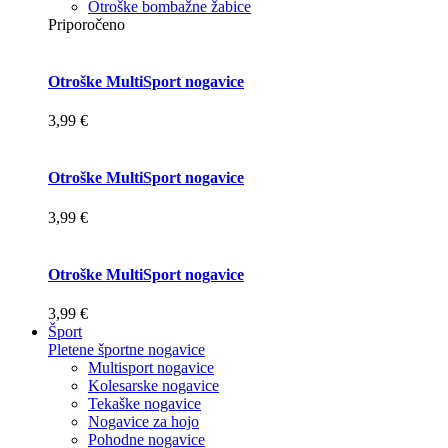
Otroške bombažne žabice
Priporočeno
Otroške MultiSport nogavice
3,99 €
Otroške MultiSport nogavice
3,99 €
Otroške MultiSport nogavice
3,99 €
Šport
Pletene športne nogavice
Multisport nogavice
Kolesarske nogavice
Tekaške nogavice
Nogavice za hojo
Pohodne nogavice