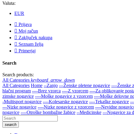
Valuta:
EUR

Prijava

Moj račun

Zaključek nakupa

Seznam želja

Primerjaj
Search
Search products:
All Categories
keyboard_arrow_down
All Categories
Home
--Zanjo
---Ženske pletene nogavice
----Ženske 
hlačni program
----Brez vzorca
----Z vzorcem
----Za oblikovanje post
zimske nogavice
----Moške nogavice z vzorcem
----Moške delovne n
-Multisport nogavice
----Kolesarske nogavice
----Tekaške nogavice
-
---Nizke nogavice
----Nizke nogavice z vzorcem
----Nevidne nogavice
nogavice
----Otroške bombažne žabice
--Medicinske
---Nogavice za d
search