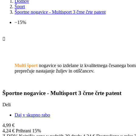
Domov
Šport
Športne nogavice - Multisport 3 črne črte patent
−15%

Multi šport
nogavice so izdelane iz kvalitetnega česanega bomb
preprečuje nastajanje žuljev in otiščancev.
Športne nogavice - Multisport 3 črne črte patent
Deli
Daj v skupno rabo
4,99 €
4,24 €
Prihrani 15%