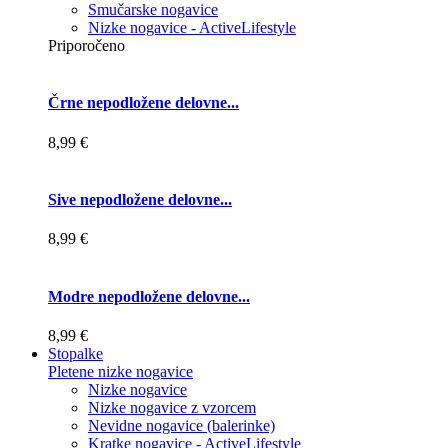
Smučarske nogavice
Nizke nogavice - ActiveLifestyle
Priporočeno
Črne nepodložene delovne...
8,99 €
Sive nepodložene delovne...
8,99 €
Modre nepodložene delovne...
8,99 €
Stopalke
Pletene nizke nogavice
Nizke nogavice
Nizke nogavice z vzorcem
Nevidne nogavice (balerinke)
Kratke nogavice - ActiveLifestyle