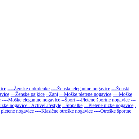
vice
----Ženske dokolenke
----Ženske elegantne nogavice
---Ženski
avice
---Ženske pajkice
--Zanj
---Moške pletene nogavice
----Moške
e
----Moške elegantne nogavice
--Šport
---Pletene športne nogavice
---
Nizke nogavice - ActiveLifestyle
--Stopalke
---Pletene nizke nogavice
-
 pletene nogavice
----Klasične otroške nogavice
----Otroške športne