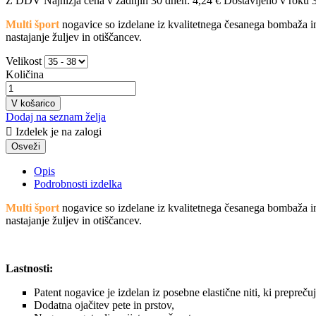
Z DDV
Najnižja cena v zadnjih 30 dneh: 4,24 €
Dostavljeno v roku 3
Multi šport
nogavice so izdelane iz kvalitetnega česanega bombaža in
nastajanje žuljev in otiščancev.
Velikost
Količina
V košarico
Dodaj na seznam želja

Izdelek je na zalogi
Opis
Podrobnosti izdelka
Multi šport
nogavice so izdelane iz kvalitetnega česanega bombaža in
nastajanje žuljev in otiščancev.
Lastnosti:
Patent nogavice je izdelan iz posebne elastične niti, ki prepre
Dodatna ojačitev pete in prstov,