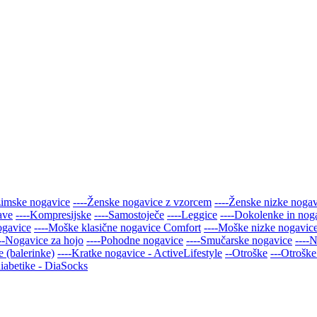
zimske nogavice
----Ženske nogavice z vzorcem
----Ženske nizke noga
ave
----Kompresijske
----Samostoječe
----Leggice
----Dokolenke in nog
ogavice
----Moške klasične nogavice Comfort
----Moške nizke nogavic
---Nogavice za hojo
----Pohodne nogavice
----Smučarske nogavice
----
 (balerinke)
----Kratke nogavice - ActiveLifestyle
--Otroške
---Otroške
iabetike - DiaSocks