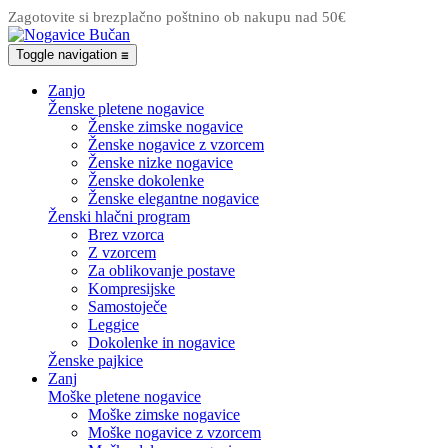
Zagotovite si brezplačno poštnino ob nakupu nad 50€
Toggle navigation
☰
Zanjo
Ženske pletene nogavice
Ženske zimske nogavice
Ženske nogavice z vzorcem
Ženske nizke nogavice
Ženske dokolenke
Ženske elegantne nogavice
Ženski hlačni program
Brez vzorca
Z vzorcem
Za oblikovanje postave
Kompresijske
Samostoječe
Leggice
Dokolenke in nogavice
Ženske pajkice
Zanj
Moške pletene nogavice
Moške zimske nogavice
Moške nogavice z vzorcem