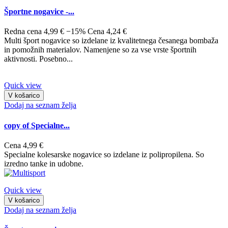
Športne nogavice -...
Redna cena
4,99 €
−15%
Cena
4,24 €
Multi šport nogavice so izdelane iz kvalitetnega česanega bombaža
in pomožnih materialov. Namenjene so za vse vrste športnih
aktivnosti. Posebno...
Quick view
V košarico
Dodaj na seznam želja
copy of Specialne...
Cena
4,99 €
Specialne kolesarske nogavice so izdelane iz polipropilena. So
izredno tanke in udobne.
Quick view
V košarico
Dodaj na seznam želja