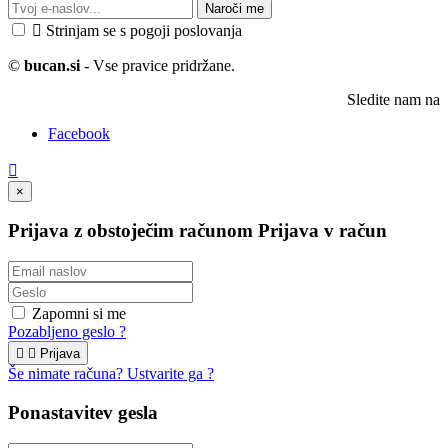
Naroči me

Strinjam se s pogoji poslovanja
©
bucan.si
- Vse pravice pridržane.
Sledite nam na
Facebook

×
Prijava z obstoječim računom
Prijava v račun
Zapomni si me
Pozabljeno geslo ?


Prijava
Še nimate računa? Ustvarite ga ?
Ponastavitev gesla