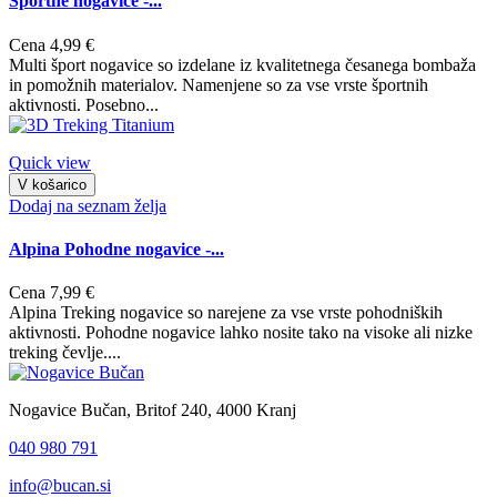
Športne nogavice -...
Cena
4,99 €
Multi šport nogavice so izdelane iz kvalitetnega česanega bombaža
in pomožnih materialov. Namenjene so za vse vrste športnih
aktivnosti. Posebno...
Quick view
V košarico
Dodaj na seznam želja
Alpina Pohodne nogavice -...
Cena
7,99 €
Alpina Treking nogavice so narejene za vse vrste pohodniških
aktivnosti. Pohodne nogavice lahko nosite tako na visoke ali nizke
treking čevlje....
Nogavice Bučan, Britof 240, 4000 Kranj
040 980 791
info@bucan.si