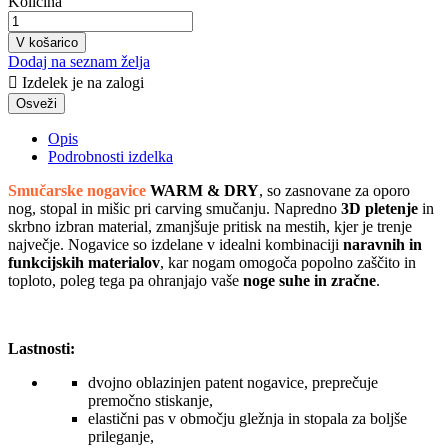
Količina
V košarico
Dodaj na seznam želja

Izdelek je na zalogi
Opis
Podrobnosti izdelka
Smučarske nogavice
WARM & DRY
, so zasnovane za oporo
nog, stopal in mišic pri carving smučanju. Napredno
3D pletenje
in
skrbno izbran material, zmanjšuje pritisk na mestih, kjer je trenje
največje. Nogavice so izdelane v idealni kombinaciji
naravnih in
funkcijskih materialov
, kar nogam omogoča popolno zaščito in
toploto, poleg tega pa ohranjajo vaše
noge suhe in zračne
.
Lastnosti:
dvojno oblazinjen patent nogavice, preprečuje
premočno stiskanje,
elastični pas v območju gležnja in stopala za boljše
prileganje,