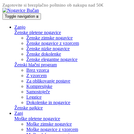
Zagotovite si brezplačno poštnino ob nakupu nad 50€
Toggle navigation
☰
Zanjo
Ženske pletene nogavice
Ženske zimske nogavice
Ženske nogavice z vzorcem
Ženske nizke nogavice
Ženske dokolenke
Ženske elegantne nogavice
Ženski hlačni program
Brez vzorca
Z vzorcem
Za oblikovanje postave
Kompresijske
Samostoječe
Leggice
Dokolenke in nogavice
Ženske pajkice
Zanj
Moške pletene nogavice
Moške zimske nogavice
Moške nogavice z vzorcem