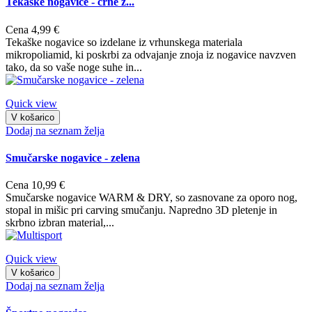
Tekaške nogavice - črne z...
Cena
4,99 €
Tekaške nogavice so izdelane iz vrhunskega materiala
mikropoliamid, ki poskrbi za odvajanje znoja iz nogavice navzven
tako, da so vaše noge suhe in...
Quick view
V košarico
Dodaj na seznam želja
Smučarske nogavice - zelena
Cena
10,99 €
Smučarske nogavice WARM & DRY, so zasnovane za oporo nog,
stopal in mišic pri carving smučanju. Napredno 3D pletenje in
skrbno izbran material,...
Quick view
V košarico
Dodaj na seznam želja