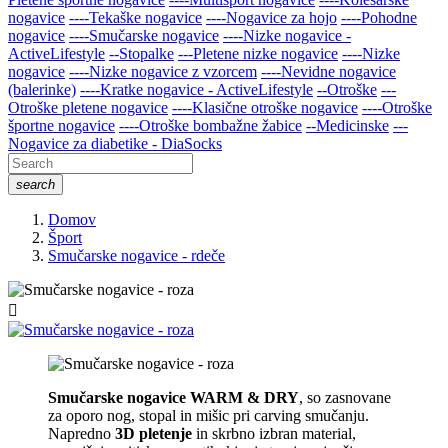
nogavice
----Tekaške nogavice
----Nogavice za hojo
----Pohodne
nogavice
----Smučarske nogavice
----Nizke nogavice -
ActiveLifestyle
--Stopalke
---Pletene nizke nogavice
----Nizke
nogavice
----Nizke nogavice z vzorcem
----Nevidne nogavice
(balerinke)
----Kratke nogavice - ActiveLifestyle
--Otroške
---
Otroške pletene nogavice
----Klasične otroške nogavice
----Otroške
športne nogavice
----Otroške bombažne žabice
--Medicinske
---
Nogavice za diabetike - DiaSocks
search
Domov
Šport
Smučarske nogavice - rdeče

Smučarske nogavice
WARM & DRY
, so zasnovane
za oporo nog, stopal in mišic pri carving smučanju.
Napredno
3D pletenje
in skrbno izbran material,