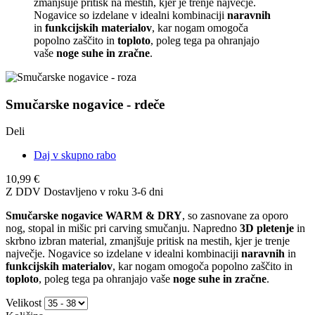
zmanjšuje pritisk na mestih, kjer je trenje največje.
Nogavice so izdelane v idealni kombinaciji
naravnih
in
funkcijskih materialov
, kar nogam omogoča
popolno zaščito in
toploto
, poleg tega pa ohranjajo
vaše
noge suhe in zračne
.
Smučarske nogavice - rdeče
Deli
Daj v skupno rabo
10,99 €
Z DDV
Dostavljeno v roku 3-6 dni
Smučarske nogavice
WARM & DRY
, so zasnovane za oporo
nog, stopal in mišic pri carving smučanju. Napredno
3D pletenje
in
skrbno izbran material, zmanjšuje pritisk na mestih, kjer je trenje
največje. Nogavice so izdelane v idealni kombinaciji
naravnih
in
funkcijskih materialov
, kar nogam omogoča popolno zaščito in
toploto
, poleg tega pa ohranjajo vaše
noge suhe in zračne
.
Velikost