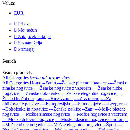
Valuta:
EUR

Prijava

Moj račun

Zaključek nakupa

Seznam želja

Primerjaj
Search
Search products:
All Categories
keyboard_arrow_down
All Categories
Home
--Zanjo
---Ženske pletene nogavice
----Ženske
zimske nogavice
----Ženske nogavice z vzorcem
----Ženske nizke
nogavice
----Ženske dokolenke
----Ženske elegantne nogavice
---
Ženski hlačni program
----Brez vzorca
----Z vzorcem
----Za
oblikovanje postave
----Kompresijske
----Samostoječe
----Leggice
--
--Dokolenke in nogavice
---Ženske pajkice
--Zanj
---Moške pletene
nogavice
----Moške zimske nogavice
----Moške nogavice z vzorcem
----Moške delovne nogavice
----Moške klasične nogavice Comfort
--
--Moške nizke nogavice
----Moške elegantne nogavice
--Šport
---
Pletene športne nogavice
----Multisport nogavice
----Kolesarske