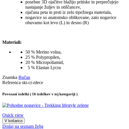
posebne 3D ojačitve blažijo pritiske in preprečujejo
nastajanje žuljev in otiščancev,
ojačana peta in prsti iz zelo trpežnega materiala,
nogavice so anatomsko oblikovane, zato nogavice
obuvamo kot levo (L) in desno (R)
Materiali:
50 % Merino volna,
25 % Polypropilen,
20 % Micropoliamid,
5 % Elastan Lycra
Znamka
Bučan
Referenca
ski-cr-rdece
Povezani izdelki
( 16 izdelkov v tej kategoriji )
Quick view
V košarico
Dodaj na seznam želja