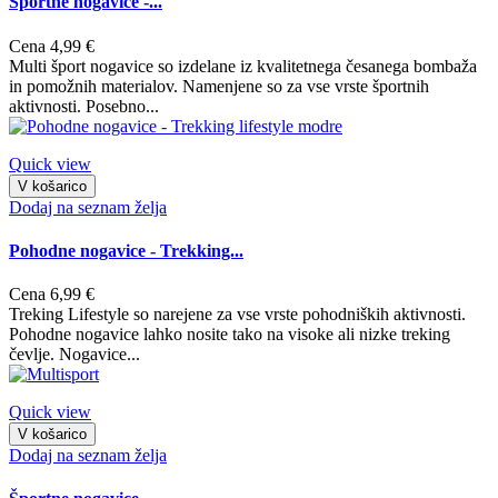
Športne nogavice -...
Cena
4,99 €
Multi šport nogavice so izdelane iz kvalitetnega česanega bombaža
in pomožnih materialov. Namenjene so za vse vrste športnih
aktivnosti. Posebno...
Quick view
V košarico
Dodaj na seznam želja
Pohodne nogavice - Trekking...
Cena
6,99 €
Treking Lifestyle so narejene za vse vrste pohodniških aktivnosti.
Pohodne nogavice lahko nosite tako na visoke ali nizke treking
čevlje. Nogavice...
Quick view
V košarico
Dodaj na seznam želja