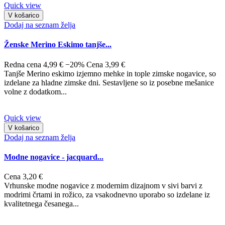
Quick view
V košarico
Dodaj na seznam želja
Ženske Merino Eskimo tanjše...
Redna cena
4,99 €
−20%
Cena
3,99 €
Tanjše Merino eskimo izjemno mehke in tople zimske nogavice, so
izdelane za hladne zimske dni. Sestavljene so iz posebne mešanice
volne z dodatkom...
Quick view
V košarico
Dodaj na seznam želja
Modne nogavice - jacquard...
Cena
3,20 €
Vrhunske modne nogavice z modernim dizajnom v sivi barvi z
modrimi črtami in rožico, za vsakodnevno uporabo so izdelane iz
kvalitetnega česanega...