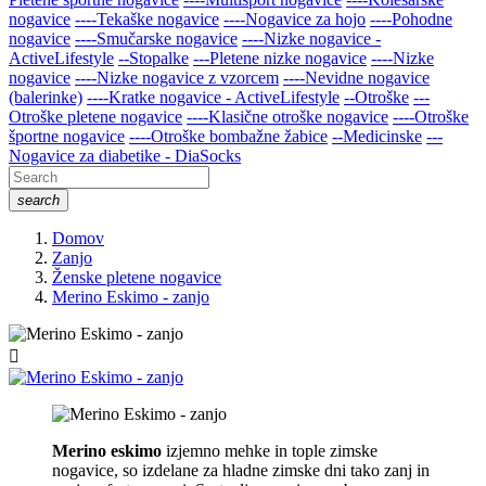
nogavice
----Tekaške nogavice
----Nogavice za hojo
----Pohodne
nogavice
----Smučarske nogavice
----Nizke nogavice -
ActiveLifestyle
--Stopalke
---Pletene nizke nogavice
----Nizke
nogavice
----Nizke nogavice z vzorcem
----Nevidne nogavice
(balerinke)
----Kratke nogavice - ActiveLifestyle
--Otroške
---
Otroške pletene nogavice
----Klasične otroške nogavice
----Otroške
športne nogavice
----Otroške bombažne žabice
--Medicinske
---
Nogavice za diabetike - DiaSocks
search
Domov
Zanjo
Ženske pletene nogavice
Merino Eskimo - zanjo

Merino eskimo
izjemno mehke in tople zimske
nogavice, so izdelane za hladne zimske dni tako zanj in