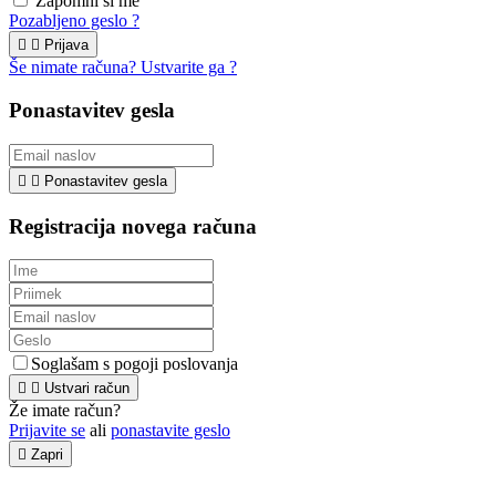
Zapomni si me
Pozabljeno geslo ?


Prijava
Še nimate računa? Ustvarite ga ?
Ponastavitev gesla


Ponastavitev gesla
Registracija novega računa
Soglašam s pogoji poslovanja


Ustvari račun
Že imate račun?
Prijavite se
ali
ponastavite geslo

Zapri