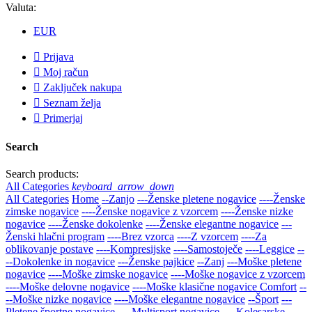
Valuta:
EUR

Prijava

Moj račun

Zaključek nakupa

Seznam želja

Primerjaj
Search
Search products:
All Categories
keyboard_arrow_down
All Categories
Home
--Zanjo
---Ženske pletene nogavice
----Ženske
zimske nogavice
----Ženske nogavice z vzorcem
----Ženske nizke
nogavice
----Ženske dokolenke
----Ženske elegantne nogavice
---
Ženski hlačni program
----Brez vzorca
----Z vzorcem
----Za
oblikovanje postave
----Kompresijske
----Samostoječe
----Leggice
--
--Dokolenke in nogavice
---Ženske pajkice
--Zanj
---Moške pletene
nogavice
----Moške zimske nogavice
----Moške nogavice z vzorcem
----Moške delovne nogavice
----Moške klasične nogavice Comfort
--
--Moške nizke nogavice
----Moške elegantne nogavice
--Šport
---
Pletene športne nogavice
----Multisport nogavice
----Kolesarske