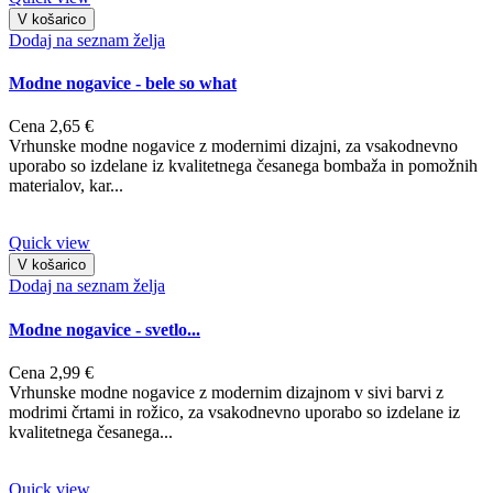
V košarico
Dodaj na seznam želja
Modne nogavice - bele so what
Cena
2,65 €
Vrhunske modne nogavice z modernimi dizajni, za vsakodnevno
uporabo so izdelane iz kvalitetnega česanega bombaža in pomožnih
materialov, kar...
Quick view
V košarico
Dodaj na seznam želja
Modne nogavice - svetlo...
Cena
2,99 €
Vrhunske modne nogavice z modernim dizajnom v sivi barvi z
modrimi črtami in rožico, za vsakodnevno uporabo so izdelane iz
kvalitetnega česanega...
Quick view