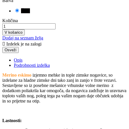
Barva
Črna
Količina
V košarico
Dodaj na seznam želja

Izdelek je na zalogi
Opis
Podrobnosti izdelka
Merino eskimo
izjemno mehke in tople zimske nogavice, so
izdelane za hladne zimske dni tako zanj in zanjo v frote vezavi.
Sestavljene so iz posebne mešanice vrhunske volne merino z
dodatkom poliakrila kar omogoča, da nogavica zadržuje in uravnava
toploto vaših nog, poleg tega pa vašim nogam daje občutek udobja
in so prijetne na otip.
Lastnosti: