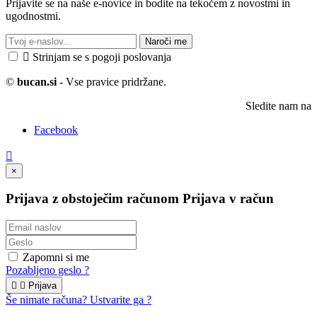
Prijavite se na naše e-novice in bodite na tekočem z novostmi in
ugodnostmi.
Naroči me

Strinjam se s pogoji poslovanja
©
bucan.si
- Vse pravice pridržane.
Sledite nam na
Facebook

×
Prijava z obstoječim računom
Prijava v račun
Zapomni si me
Pozabljeno geslo ?


Prijava
Še nimate računa? Ustvarite ga ?