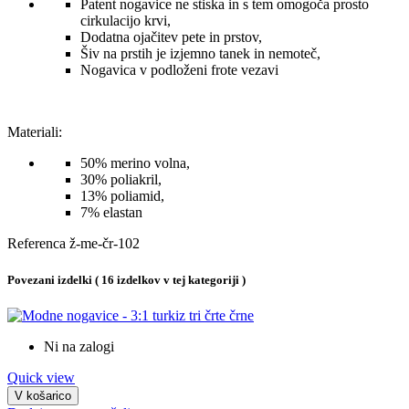
Patent nogavice ne stiska in s tem omogoča prosto
cirkulacijo krvi,
Dodatna ojačitev pete in prstov,
Šiv na prstih je izjemno tanek in nemoteč,
Nogavica v podloženi frote vezavi
Materiali:
50% merino volna,
30% poliakril,
13% poliamid,
7% elastan
Referenca
ž-me-čr-102
Povezani izdelki
( 16 izdelkov v tej kategoriji )
Ni na zalogi
Quick view
V košarico