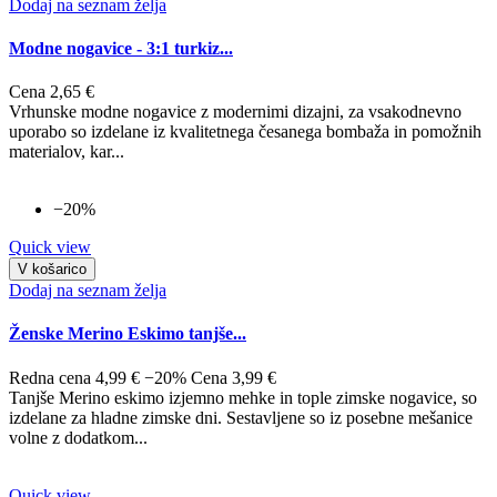
Dodaj na seznam želja
Modne nogavice - 3:1 turkiz...
Cena
2,65 €
Vrhunske modne nogavice z modernimi dizajni, za vsakodnevno
uporabo so izdelane iz kvalitetnega česanega bombaža in pomožnih
materialov, kar...
−20%
Quick view
V košarico
Dodaj na seznam želja
Ženske Merino Eskimo tanjše...
Redna cena
4,99 €
−20%
Cena
3,99 €
Tanjše Merino eskimo izjemno mehke in tople zimske nogavice, so
izdelane za hladne zimske dni. Sestavljene so iz posebne mešanice
volne z dodatkom...
Quick view