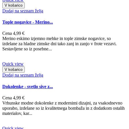
V košarico
Dodaj na seznam želja
Tople nogavice - Merino...
Cena
4,99 €
Merino eskimo izjemno mehke in tople zimske nogavice, so
izdelane za hladne zimske dni tako zanj in zanjo v frote vezavi.
Sestavljene so iz posebne...
Quick view
V košarico
Dodaj na seznam želja
Dokolenke - svetlo sive z...
Cena
4,99 €
Vrhunske modne dokolenke z modernimi dizajni, za vsakodnevno
uporabo, izdelane so iz kvalitetnega bombaža in z dodatkom ostalih
materialov, kar...
Quick view