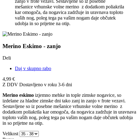
zanjo v frote vezavi. Sestavljene so iz posebne
mešanice vrhunske volne merino z dodatkom poliakrila
kar omogoča, da nogavica zadržuje in uravnava toploto
vaših nog, poleg tega pa vašim nogam daje občutek
udobja in so prijetne na otip.
Merino Eskimo - zanjo
Deli
Daj v skupno rabo
4,99 €
Z DDV
Dostavljeno v roku 3-6 dni
Merino eskimo
izjemno mehke in tople zimske nogavice, so
izdelane za hladne zimske dni tako zanj in zanjo v frote vezavi.
Sestavljene so iz posebne mešanice vrhunske volne merino z
dodatkom poliakrila kar omogoča, da nogavica zadržuje in uravnava
toploto vaših nog, poleg tega pa vašim nogam daje občutek udobja
in so prijetne na otip.
Velikost