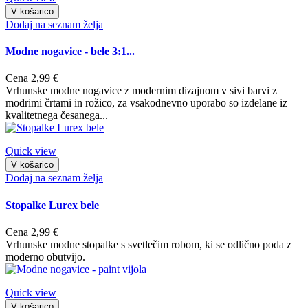
V košarico
Dodaj na seznam želja
Modne nogavice - bele 3:1...
Cena
2,99 €
Vrhunske modne nogavice z modernim dizajnom v sivi barvi z
modrimi črtami in rožico, za vsakodnevno uporabo so izdelane iz
kvalitetnega česanega...
Quick view
V košarico
Dodaj na seznam želja
Stopalke Lurex bele
Cena
2,99 €
Vrhunske modne stopalke s svetlečim robom, ki se odlično poda z
moderno obutvijo.
Quick view
V košarico