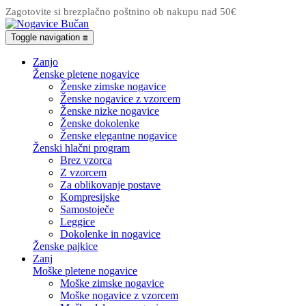
Zagotovite si brezplačno poštnino ob nakupu nad 50€
Toggle navigation
☰
Zanjo
Ženske pletene nogavice
Ženske zimske nogavice
Ženske nogavice z vzorcem
Ženske nizke nogavice
Ženske dokolenke
Ženske elegantne nogavice
Ženski hlačni program
Brez vzorca
Z vzorcem
Za oblikovanje postave
Kompresijske
Samostoječe
Leggice
Dokolenke in nogavice
Ženske pajkice
Zanj
Moške pletene nogavice
Moške zimske nogavice
Moške nogavice z vzorcem