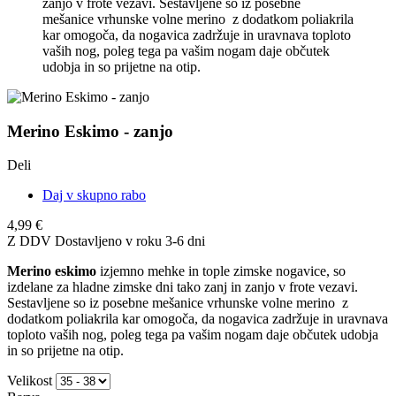
zanjo v frote vezavi. Sestavljene so iz posebne
mešanice vrhunske volne merino z dodatkom poliakrila
kar omogoča, da nogavica zadržuje in uravnava toploto
vaših nog, poleg tega pa vašim nogam daje občutek
udobja in so prijetne na otip.
Merino Eskimo - zanjo
Deli
Daj v skupno rabo
4,99 €
Z DDV
Dostavljeno v roku 3-6 dni
Merino eskimo
izjemno mehke in tople zimske nogavice, so
izdelane za hladne zimske dni tako zanj in zanjo v frote vezavi.
Sestavljene so iz posebne mešanice vrhunske volne merino z
dodatkom poliakrila kar omogoča, da nogavica zadržuje in uravnava
toploto vaših nog, poleg tega pa vašim nogam daje občutek udobja
in so prijetne na otip.
Velikost