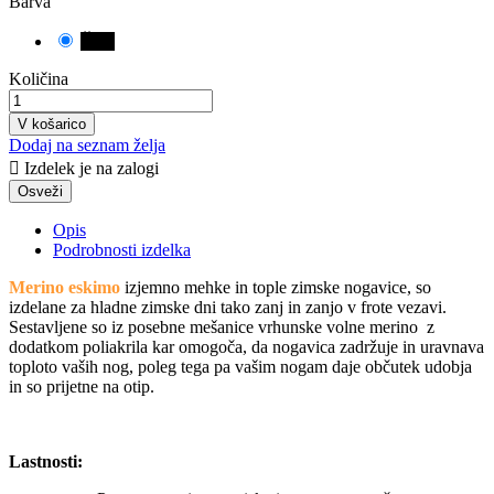
Barva
Črna
Količina
V košarico
Dodaj na seznam želja

Izdelek je na zalogi
Opis
Podrobnosti izdelka
Merino eskimo
izjemno mehke in tople zimske nogavice, so
izdelane za hladne zimske dni tako zanj in zanjo v frote vezavi.
Sestavljene so iz posebne mešanice vrhunske volne merino z
dodatkom poliakrila kar omogoča, da nogavica zadržuje in uravnava
toploto vaših nog, poleg tega pa vašim nogam daje občutek udobja
in so prijetne na otip.
Lastnosti: