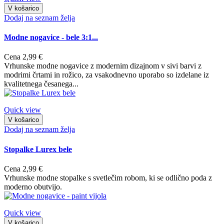
V košarico
Dodaj na seznam želja
Modne nogavice - bele 3:1...
Cena
2,99 €
Vrhunske modne nogavice z modernim dizajnom v sivi barvi z
modrimi črtami in rožico, za vsakodnevno uporabo so izdelane iz
kvalitetnega česanega...
Quick view
V košarico
Dodaj na seznam želja
Stopalke Lurex bele
Cena
2,99 €
Vrhunske modne stopalke s svetlečim robom, ki se odlično poda z
moderno obutvijo.
Quick view
V košarico