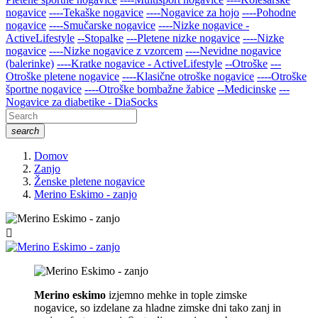
nogavice
----Tekaške nogavice
----Nogavice za hojo
----Pohodne
nogavice
----Smučarske nogavice
----Nizke nogavice -
ActiveLifestyle
--Stopalke
---Pletene nizke nogavice
----Nizke
nogavice
----Nizke nogavice z vzorcem
----Nevidne nogavice
(balerinke)
----Kratke nogavice - ActiveLifestyle
--Otroške
---
Otroške pletene nogavice
----Klasične otroške nogavice
----Otroške
športne nogavice
----Otroške bombažne žabice
--Medicinske
---
Nogavice za diabetike - DiaSocks
search
Domov
Zanjo
Ženske pletene nogavice
Merino Eskimo - zanjo

Merino eskimo
izjemno mehke in tople zimske
nogavice, so izdelane za hladne zimske dni tako zanj in