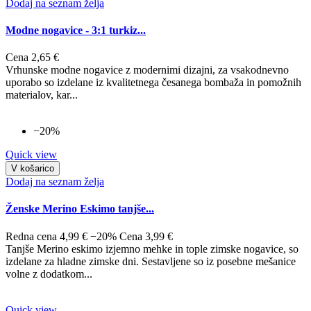
Dodaj na seznam želja
Modne nogavice - 3:1 turkiz...
Cena
2,65 €
Vrhunske modne nogavice z modernimi dizajni, za vsakodnevno
uporabo so izdelane iz kvalitetnega česanega bombaža in pomožnih
materialov, kar...
−20%
Quick view
V košarico
Dodaj na seznam želja
Ženske Merino Eskimo tanjše...
Redna cena
4,99 €
−20%
Cena
3,99 €
Tanjše Merino eskimo izjemno mehke in tople zimske nogavice, so
izdelane za hladne zimske dni. Sestavljene so iz posebne mešanice
volne z dodatkom...
Quick view