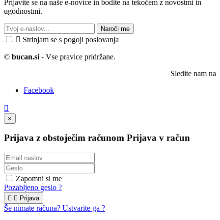
Prijavite se na naše e-novice in bodite na tekočem z novostmi in
ugodnostmi.
Naroči me

Strinjam se s pogoji poslovanja
©
bucan.si
- Vse pravice pridržane.
Sledite nam na
Facebook

×
Prijava z obstoječim računom
Prijava v račun
Zapomni si me
Pozabljeno geslo ?


Prijava
Še nimate računa? Ustvarite ga ?