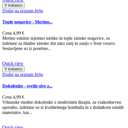
V košarico
Dodaj na seznam želja
Tople nogavice - Merino...
Cena
4,99 €
Merino eskimo izjemno mehke in tople zimske nogavice, so
izdelane za hladne zimske dni tako zanj in zanjo v frote vezavi.
Sestavljene so iz posebne...
Quick view
V košarico
Dodaj na seznam želja
Dokolenke - svetlo sive z...
Cena
4,99 €
Vrhunske modne dokolenke z modernimi dizajni, za vsakodnevno
uporabo, izdelane so iz kvalitetnega bombaža in z dodatkom ostalih
materialov, kar...
Quick view