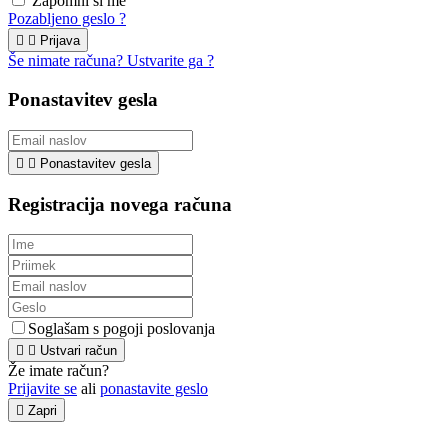
Zapomni si me
Pozabljeno geslo ?


Prijava
Še nimate računa? Ustvarite ga ?
Ponastavitev gesla


Ponastavitev gesla
Registracija novega računa
Soglašam s pogoji poslovanja


Ustvari račun
Že imate račun?
Prijavite se
ali
ponastavite geslo

Zapri