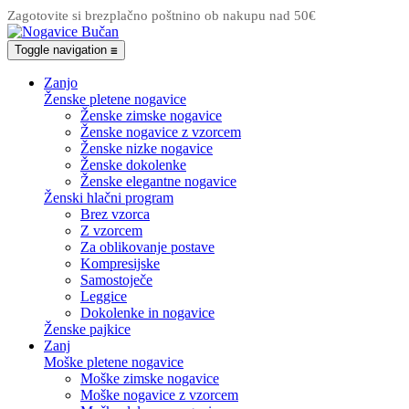
Zagotovite si brezplačno poštnino ob nakupu nad 50€
Toggle navigation
☰
Zanjo
Ženske pletene nogavice
Ženske zimske nogavice
Ženske nogavice z vzorcem
Ženske nizke nogavice
Ženske dokolenke
Ženske elegantne nogavice
Ženski hlačni program
Brez vzorca
Z vzorcem
Za oblikovanje postave
Kompresijske
Samostoječe
Leggice
Dokolenke in nogavice
Ženske pajkice
Zanj
Moške pletene nogavice
Moške zimske nogavice
Moške nogavice z vzorcem