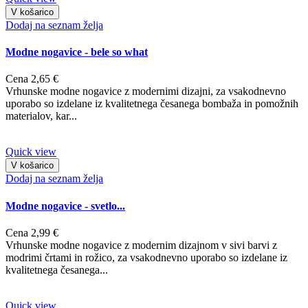
V košarico
Dodaj na seznam želja
Modne nogavice - bele so what
Cena
2,65 €
Vrhunske modne nogavice z modernimi dizajni, za vsakodnevno
uporabo so izdelane iz kvalitetnega česanega bombaža in pomožnih
materialov, kar...
Quick view
V košarico
Dodaj na seznam želja
Modne nogavice - svetlo...
Cena
2,99 €
Vrhunske modne nogavice z modernim dizajnom v sivi barvi z
modrimi črtami in rožico, za vsakodnevno uporabo so izdelane iz
kvalitetnega česanega...
Quick view