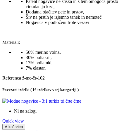
Patent nogavice ne stiska in s tem omogoča prosto
cirkulacijo krvi,
Dodatna ojačitev pete in prstov,
Šiv na prstih je izjemno tanek in nemoteč,
Nogavica v podloženi frote vezavi
Materiali:
50% merino volna,
30% poliakril,
13% poliamid,
7% elastan
Referenca
ž-me-čr-102
Povezani izdelki
( 16 izdelkov v tej kategoriji )
Ni na zalogi
Quick view
V košarico