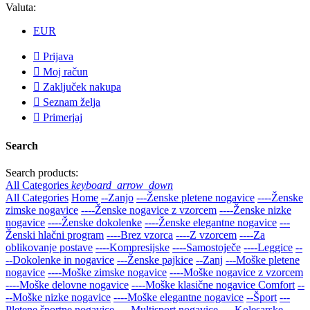
Valuta:
EUR

Prijava

Moj račun

Zaključek nakupa

Seznam želja

Primerjaj
Search
Search products:
All Categories
keyboard_arrow_down
All Categories
Home
--Zanjo
---Ženske pletene nogavice
----Ženske
zimske nogavice
----Ženske nogavice z vzorcem
----Ženske nizke
nogavice
----Ženske dokolenke
----Ženske elegantne nogavice
---
Ženski hlačni program
----Brez vzorca
----Z vzorcem
----Za
oblikovanje postave
----Kompresijske
----Samostoječe
----Leggice
--
--Dokolenke in nogavice
---Ženske pajkice
--Zanj
---Moške pletene
nogavice
----Moške zimske nogavice
----Moške nogavice z vzorcem
----Moške delovne nogavice
----Moške klasične nogavice Comfort
--
--Moške nizke nogavice
----Moške elegantne nogavice
--Šport
---
Pletene športne nogavice
----Multisport nogavice
----Kolesarske