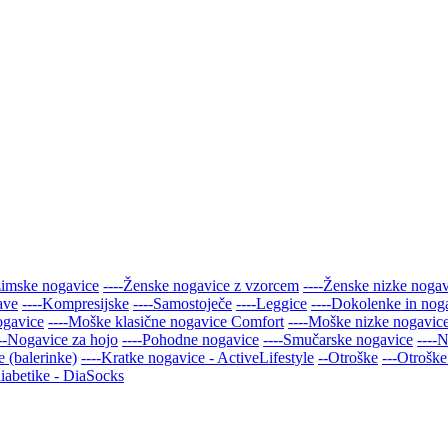
zimske nogavice
----Ženske nogavice z vzorcem
----Ženske nizke noga
ave
----Kompresijske
----Samostoječe
----Leggice
----Dokolenke in nog
ogavice
----Moške klasične nogavice Comfort
----Moške nizke nogavic
---Nogavice za hojo
----Pohodne nogavice
----Smučarske nogavice
----
 (balerinke)
----Kratke nogavice - ActiveLifestyle
--Otroške
---Otroške
iabetike - DiaSocks