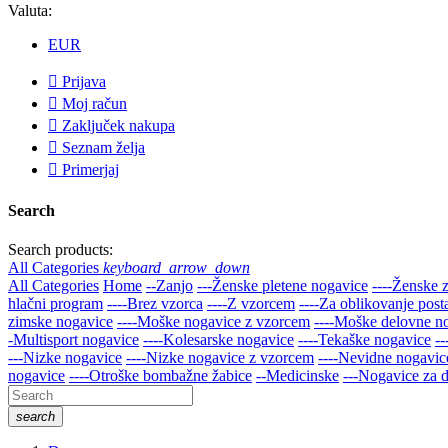
Valuta:
EUR

Prijava

Moj račun

Zaključek nakupa

Seznam želja

Primerjaj
Search
Search products:
All Categories
keyboard_arrow_down
All Categories
Home
--Zanjo
---Ženske pletene nogavice
----Ženske 
hlačni program
----Brez vzorca
----Z vzorcem
----Za oblikovanje post
zimske nogavice
----Moške nogavice z vzorcem
----Moške delovne n
-Multisport nogavice
----Kolesarske nogavice
----Tekaške nogavice
-
---Nizke nogavice
----Nizke nogavice z vzorcem
----Nevidne nogavice
nogavice
----Otroške bombažne žabice
--Medicinske
---Nogavice za d
search