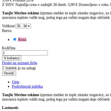
3,99 €
Prihrani 20%
Z DDV
Najnižja cena v zadnjih 30 dneh: 3,99 €
Dostavljeno v roku 3
Tanjše Merino eskimo
izjemno mehke in tople zimske nogavice, so i
uravnava toploto vaših nog, poleg tega pa vašim nogam daje občutek ud
Velikost
Barva
Roza
Količina
V košarico
Dodaj na seznam želja

Izdelek je na zalogi
Opis
Podrobnosti izdelka
Tanjše Merino eskimo
izjemno mehke in tople zimske nogavice, so i
uravnava toploto vaših nog, poleg tega pa vašim nogam daje občutek ud
Lastnosti: