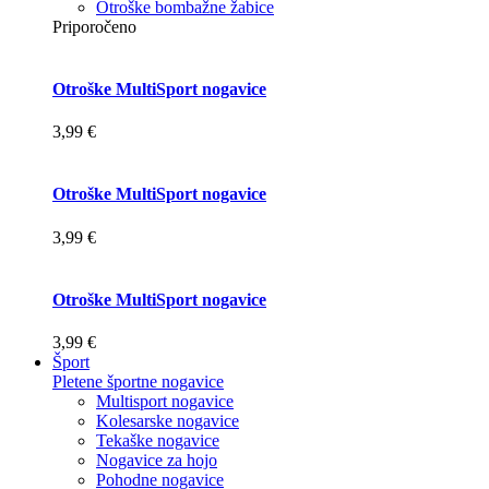
Otroške bombažne žabice
Priporočeno
Otroške MultiSport nogavice
3,99 €
Otroške MultiSport nogavice
3,99 €
Otroške MultiSport nogavice
3,99 €
Šport
Pletene športne nogavice
Multisport nogavice
Kolesarske nogavice
Tekaške nogavice
Nogavice za hojo
Pohodne nogavice