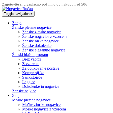
Zagotovite si brezplačno poštnino ob nakupu nad 50€
Toggle navigation
☰
Zanjo
Ženske pletene nogavice
Ženske zimske nogavice
Ženske nogavice z vzorcem
Ženske nizke nogavice
Ženske dokolenke
Ženske elegantne nogavice
Ženski hlačni program
Brez vzorca
Z vzorcem
Za oblikovanje postave
Kompresijske
Samostoječe
Leggice
Dokolenke in nogavice
Ženske pajkice
Zanj
Moške pletene nogavice
Moške zimske nogavice
Moške nogavice z vzorcem