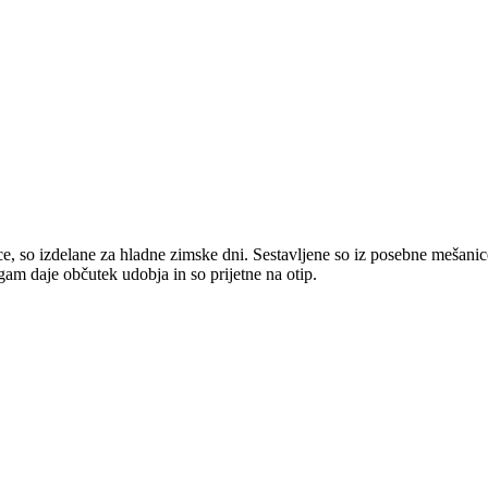
, so izdelane za hladne zimske dni. Sestavljene so iz posebne mešani
am daje občutek udobja in so prijetne na otip.