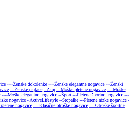
vice
----Ženske dokolenke
----Ženske elegantne nogavice
---Ženski
avice
---Ženske pajkice
--Zanj
---Moške pletene nogavice
----Moške
e
----Moške elegantne nogavice
--Šport
---Pletene športne nogavice
---
Nizke nogavice - ActiveLifestyle
--Stopalke
---Pletene nizke nogavice
-
 pletene nogavice
----Klasične otroške nogavice
----Otroške športne