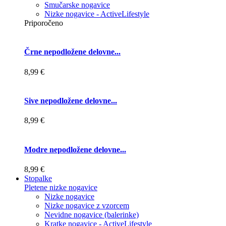
Smučarske nogavice
Nizke nogavice - ActiveLifestyle
Priporočeno
Črne nepodložene delovne...
8,99 €
Sive nepodložene delovne...
8,99 €
Modre nepodložene delovne...
8,99 €
Stopalke
Pletene nizke nogavice
Nizke nogavice
Nizke nogavice z vzorcem
Nevidne nogavice (balerinke)
Kratke nogavice - ActiveLifestyle