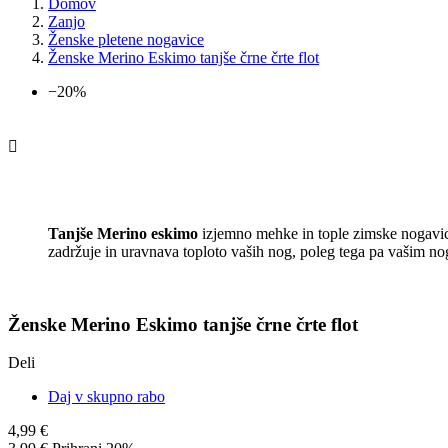
Domov
Zanjo
Ženske pletene nogavice
Ženske Merino Eskimo tanjše črne črte flot
−20%

Tanjše Merino eskimo
izjemno mehke in tople zimske nogavice
zadržuje in uravnava toploto vaših nog, poleg tega pa vašim nog
Ženske Merino Eskimo tanjše črne črte flot
Deli
Daj v skupno rabo
4,99 €