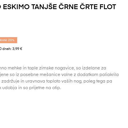
 ESKIMO TANJŠE ČRNE ČRTE FLOT
HRANI 20%
0 dneh: 3,99 €
no mehke in tople zimske nogavice, so izdelane za
ljene so iz posebne mešanice volne z dodatkom poliakrila
zadržuje in uravnava toploto vaših nog, poleg tega pa
dobja in so prijetne na otip.