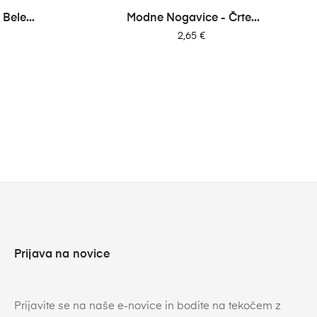
›
Bele...
Modne Nogavice - Črte...
Cena
2,65 €
Prijava na novice
Prijavite se na naše e-novice in bodite na tekočem z