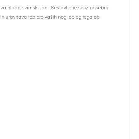
 za hladne zimske dni. Sestavljene so iz posebne
n uravnava toploto vaših nog, poleg tega pa