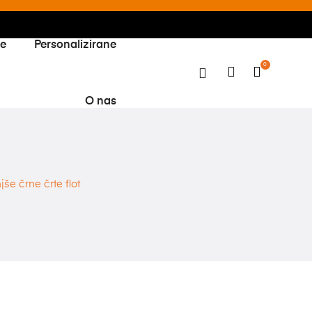
ke
Personalizirane
0
O nas
e črne črte flot