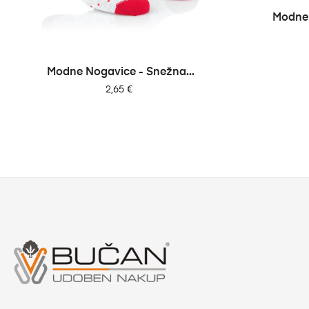
‹
Modne 
Modne Nogavice - Snežna...
Cena
2,65 €