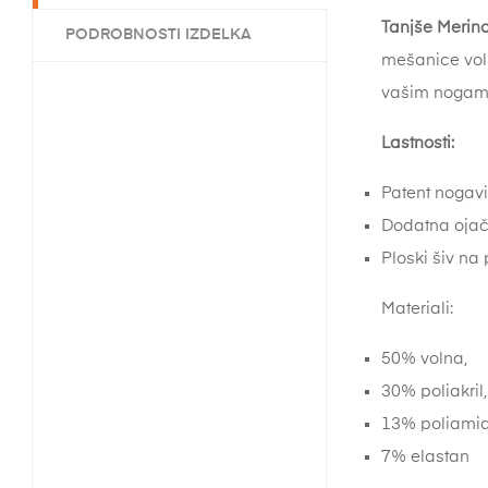
Tanjše Merin
PODROBNOSTI IZDELKA
mešanice vol
vašim nogam d
Lastnosti:
Patent nogavi
Dodatna ojači
Ploski šiv na p
Materiali:
50% volna,
30% poliakril,
13% poliamid
7% elastan