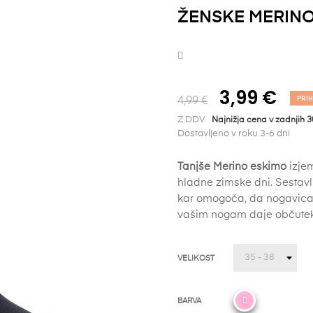
ŽENSKE MERINO
3,99 €
PRI
4,99 €
Z DDV
Najnižja cena v zadnjih 3
Dostavljeno v roku 3-6 dni
Tanjše Merino eskimo
izjem
hladne zimske dni. Sestav
kar omogoča, da nogavica 
vašim nogam daje občutek u
VELIKOST
BARVA