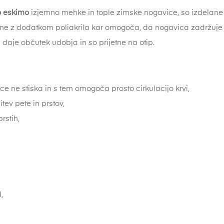
o eskimo
izjemno mehke in tople zimske nogavice, so izdelane
ne z dodatkom poliakrila kar omogoča, da nogavica zadržuje i
aje občutek udobja in so prijetne na otip.
ce ne stiska in s tem omogoča prosto cirkulacijo krvi,
tev pete in prstov,
rstih,
,