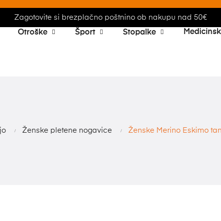
Zagotovite si brezplačno poštnino ob nakupu nad 50€
Medicins
Otroške
Šport
Stopalke
jo
Ženske pletene nogavice
Ženske Merino Eskimo tanjš