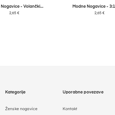
Nogavice - Volančki...
Modne Nogavice - 3:1 
Cena
Cena
2,65 €
2,65 €
Kategorije
Uporabne povezave
Ženske nogavice
Kontakt