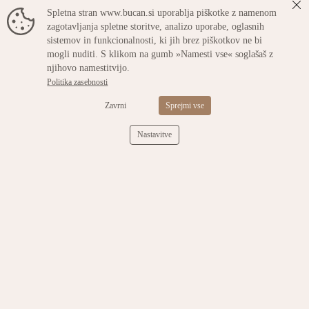
krvi,
Spletna stran www.bucan.si uporablja piškotke z namenom
Dodatna ojačitev pete in prstov,
zagotavljanja spletne storitve, analizo uporabe, oglasnih
sistemov in funkcionalnosti, ki jih brez piškotkov ne bi
Šiv na prstih je izjemno tanek in nemoteč
mogli nuditi. S klikom na gumb »Namesti vse« soglašaš z
njihovo namestitvijo.
Politika zasebnosti
Materiali:
Zavrni
Sprejmi vse
90% bombaž česan,
Nastavitve
7% poliamid,
3% elastan
POVEZANI IZDELKI
( 16 izdelkov v tej kategoriji )