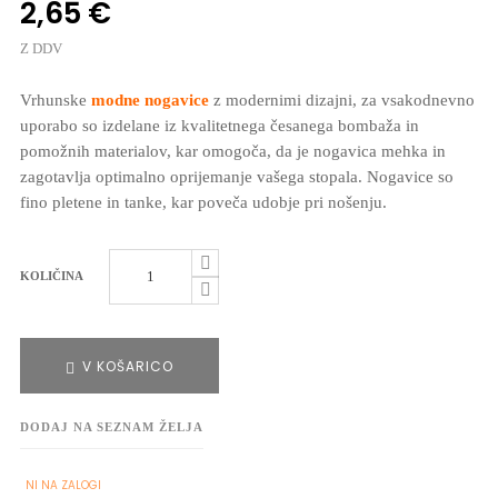
2,65 €
Z DDV
Vrhunske
modne nogavice
z modernimi dizajni, za vsakodnevno
uporabo so izdelane iz kvalitetnega česanega bombaža in
pomožnih materialov, kar omogoča, da je nogavica mehka in
zagotavlja optimalno oprijemanje vašega stopala. Nogavice so
fino pletene in tanke, kar poveča udobje pri nošenju.
KOLIČINA
V KOŠARICO
DODAJ NA SEZNAM ŽELJA
NI NA ZALOGI