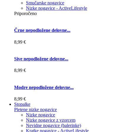
Smučarske nogavice
Nizke nogavice - ActiveLifestyle
Priporočeno
Črne nepodložene delovne...
8,99 €
Sive nepodložene delovne...
8,99 €
Modre nepodložene delovne...
8,99 €
Stopalke
Pletene nizke nogavice
Nizke nogavice
Nizke nogavice z vzorcem
Nevidne nogavice (balerinke)
Kratke nogavice - ActiveLifestyle