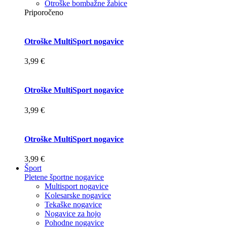
Otroške bombažne žabice
Priporočeno
Otroške MultiSport nogavice
3,99 €
Otroške MultiSport nogavice
3,99 €
Otroške MultiSport nogavice
3,99 €
Šport
Pletene športne nogavice
Multisport nogavice
Kolesarske nogavice
Tekaške nogavice
Nogavice za hojo
Pohodne nogavice