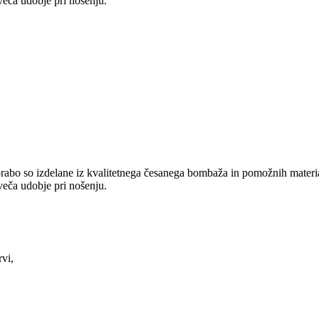
veča udobje pri nošenju.
abo so izdelane iz kvalitetnega česanega bombaža in pomožnih materi
veča udobje pri nošenju.
rvi,