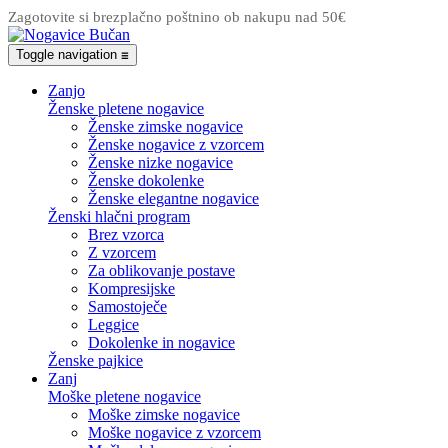
Zagotovite si brezplačno poštnino ob nakupu nad 50€
Toggle navigation
☰
Zanjo
Ženske pletene nogavice
Ženske zimske nogavice
Ženske nogavice z vzorcem
Ženske nizke nogavice
Ženske dokolenke
Ženske elegantne nogavice
Ženski hlačni program
Brez vzorca
Z vzorcem
Za oblikovanje postave
Kompresijske
Samostoječe
Leggice
Dokolenke in nogavice
Ženske pajkice
Zanj
Moške pletene nogavice
Moške zimske nogavice
Moške nogavice z vzorcem