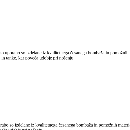
o uporabo so izdelane iz kvalitetnega česanega bombaža in pomožnih m
 in tanke, kar poveča udobje pri nošenju.
abo so izdelane iz kvalitetnega česanega bombaža in pomožnih materi