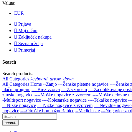
Valuta:
EUR

Prijava

Moj račun

Zaključek nakupa

Seznam želja

Primerjaj
Search
Search products:
All Categories
keyboard_arrow_down
All Categories
Home
--Zanjo
---Ženske pletene nogavice
----Ženske 
hlačni program
----Brez vzorca
----Z vzorcem
----Za oblikovanje post
zimske nogavice
----Moške nogavice z vzorcem
----Moške delovne n
-Multisport nogavice
----Kolesarske nogavice
----Tekaške nogavice
-
---Nizke nogavice
----Nizke nogavice z vzorcem
----Nevidne nogavice
nogavice
----Otroške bombažne žabice
--Medicinske
---Nogavice za d
search