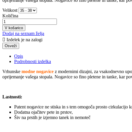
oprijemanje vašega stopala. Nogavice so fino pletene in tanke, kar po
Velikost
Količina
V košarico
Dodaj na seznam želja

Izdelek je na zalogi
Opis
Podrobnosti izdelka
Vrhunske
modne nogavice
z modernimi dizajni, za vsakodnevno upor
oprijemanje vašega stopala. Nogavice so fino pletene in tanke, kar po
Lastnosti:
Patent nogavice ne stiska in s tem omogoča prosto cirkulacijo k
Dodatna ojačitev pete in prstov,
Šiv na prstih je izjemno tanek in nemoteč