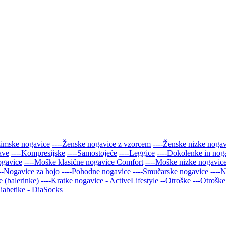
zimske nogavice
----Ženske nogavice z vzorcem
----Ženske nizke noga
ave
----Kompresijske
----Samostoječe
----Leggice
----Dokolenke in nog
ogavice
----Moške klasične nogavice Comfort
----Moške nizke nogavic
---Nogavice za hojo
----Pohodne nogavice
----Smučarske nogavice
----
 (balerinke)
----Kratke nogavice - ActiveLifestyle
--Otroške
---Otroške
iabetike - DiaSocks