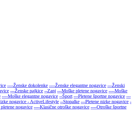
vice
----Ženske dokolenke
----Ženske elegantne nogavice
---Ženski
avice
---Ženske pajkice
--Zanj
---Moške pletene nogavice
----Moške
e
----Moške elegantne nogavice
--Šport
---Pletene športne nogavice
---
Nizke nogavice - ActiveLifestyle
--Stopalke
---Pletene nizke nogavice
-
 pletene nogavice
----Klasične otroške nogavice
----Otroške športne