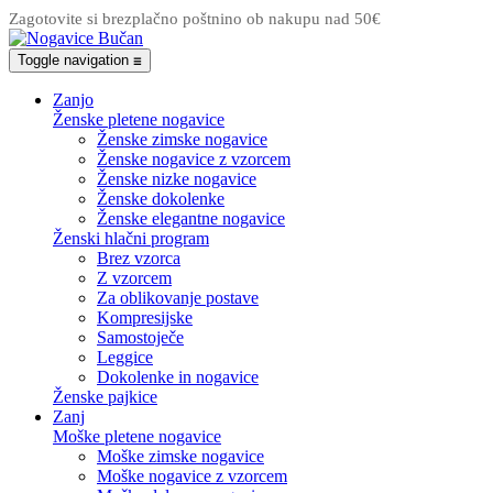
Zagotovite si brezplačno poštnino ob nakupu nad 50€
Toggle navigation
☰
Zanjo
Ženske pletene nogavice
Ženske zimske nogavice
Ženske nogavice z vzorcem
Ženske nizke nogavice
Ženske dokolenke
Ženske elegantne nogavice
Ženski hlačni program
Brez vzorca
Z vzorcem
Za oblikovanje postave
Kompresijske
Samostoječe
Leggice
Dokolenke in nogavice
Ženske pajkice
Zanj
Moške pletene nogavice
Moške zimske nogavice
Moške nogavice z vzorcem