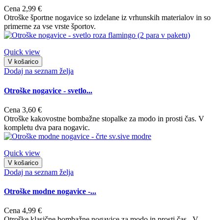
Cena
2,99 €
Otroške športne nogavice so izdelane iz vrhunskih materialov in so
primerne za vse vrste športov.
Quick view
V košarico
Dodaj na seznam želja
Otroške nogavice - svetlo...
Cena
3,60 €
Otroške kakovostne bombažne stopalke za modo in prosti čas. V
kompletu dva para nogavic.
Quick view
V košarico
Dodaj na seznam želja
Otroške modne nogavice -...
Cena
4,99 €
Otroške klasične bombažne nogavice za modo in prosti čas. V