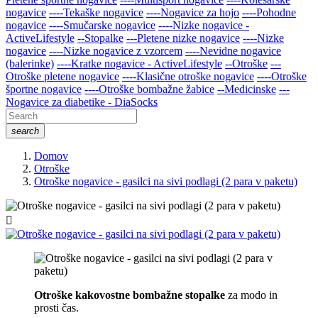
nogavice
----Tekaške nogavice
----Nogavice za hojo
----Pohodne
nogavice
----Smučarske nogavice
----Nizke nogavice -
ActiveLifestyle
--Stopalke
---Pletene nizke nogavice
----Nizke
nogavice
----Nizke nogavice z vzorcem
----Nevidne nogavice
(balerinke)
----Kratke nogavice - ActiveLifestyle
--Otroške
---
Otroške pletene nogavice
----Klasične otroške nogavice
----Otroške
športne nogavice
----Otroške bombažne žabice
--Medicinske
---
Nogavice za diabetike - DiaSocks
search
Domov
Otroške
Otroške nogavice - gasilci na sivi podlagi (2 para v paketu)

Otroške kakovostne bombažne stopalke
za modo in
prosti čas.