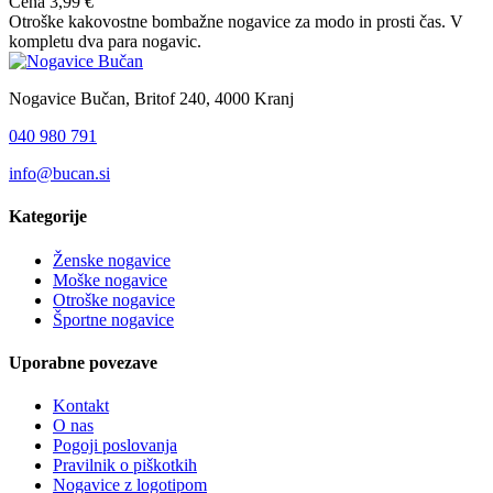
Cena
3,99 €
Otroške kakovostne bombažne nogavice za modo in prosti čas. V
kompletu dva para nogavic.
Nogavice Bučan, Britof 240, 4000 Kranj
040 980 791
info@bucan.si
Kategorije
Ženske nogavice
Moške nogavice
Otroške nogavice
Športne nogavice
Uporabne povezave
Kontakt
O nas
Pogoji poslovanja
Pravilnik o piškotkih
Nogavice z logotipom