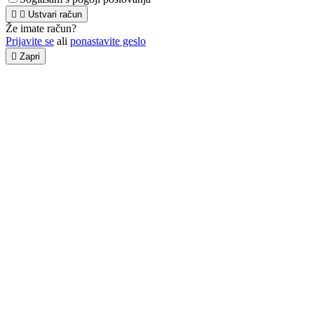


Ustvari račun
Že imate račun?
Prijavite se
ali
ponastavite geslo

Zapri