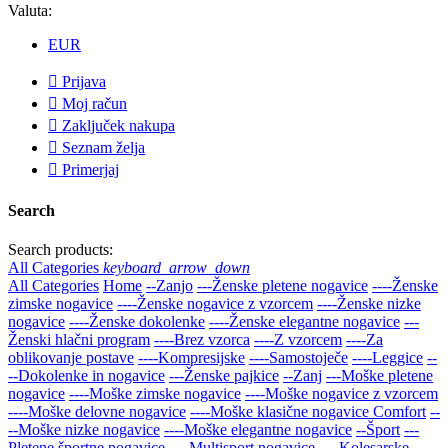
Valuta:
EUR

Prijava

Moj račun

Zaključek nakupa

Seznam želja

Primerjaj
Search
Search products:
All Categories
keyboard_arrow_down
All Categories
Home
--Zanjo
---Ženske pletene nogavice
----Ženske
zimske nogavice
----Ženske nogavice z vzorcem
----Ženske nizke
nogavice
----Ženske dokolenke
----Ženske elegantne nogavice
---
Ženski hlačni program
----Brez vzorca
----Z vzorcem
----Za
oblikovanje postave
----Kompresijske
----Samostoječe
----Leggice
--
--Dokolenke in nogavice
---Ženske pajkice
--Zanj
---Moške pletene
nogavice
----Moške zimske nogavice
----Moške nogavice z vzorcem
----Moške delovne nogavice
----Moške klasične nogavice Comfort
--
--Moške nizke nogavice
----Moške elegantne nogavice
--Šport
---
Pletene športne nogavice
----Multisport nogavice
----Kolesarske