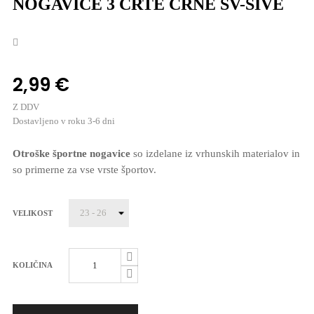
NOGAVICE 3 ČRTE ČRNE SV-SIVE
2,99 €
Z DDV
Dostavljeno v roku 3-6 dni
Otroške športne nogavice
so izdelane iz vrhunskih materialov in
so primerne za vse vrste športov.
VELIKOST
KOLIČINA