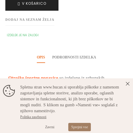
V KOŠARICO
DODAJ NA SEZNAM ŽELJA
IZDELEK JE NA ZALOGI
OPIS
PODROBNOSTI IZDELKA
Otroške športne nogavice
so izdelane iz vrhunskih
materialov in so primerne za vse vrste športov.
Spletna stran www.bucan.si uporablja piškotke z namenom
zagotavljanja spletne storitve, analizo uporabe, oglasnih
sistemov in funkcionalnosti, ki jih brez piškotkov ne bi
Materiali:
mogli nuditi. S klikom na gumb »Namesti vse« soglašaš z
njihovo namestitvijo.
80% bombaž česan,
Politika zasebnosti
17% poliamid,
Zavrni
Sprejmi vse
3% elastan