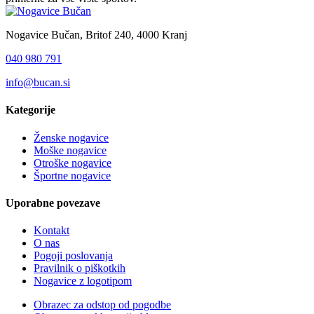
Nogavice Bučan, Britof 240, 4000 Kranj
040 980 791
info@bucan.si
Kategorije
Ženske nogavice
Moške nogavice
Otroške nogavice
Športne nogavice
Uporabne povezave
Kontakt
O nas
Pogoji poslovanja
Pravilnik o piškotkih
Nogavice z logotipom
Obrazec za odstop od pogodbe