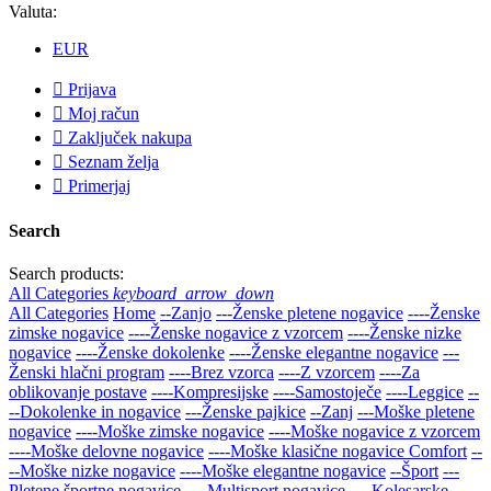
Valuta:
EUR

Prijava

Moj račun

Zaključek nakupa

Seznam želja

Primerjaj
Search
Search products:
All Categories
keyboard_arrow_down
All Categories
Home
--Zanjo
---Ženske pletene nogavice
----Ženske
zimske nogavice
----Ženske nogavice z vzorcem
----Ženske nizke
nogavice
----Ženske dokolenke
----Ženske elegantne nogavice
---
Ženski hlačni program
----Brez vzorca
----Z vzorcem
----Za
oblikovanje postave
----Kompresijske
----Samostoječe
----Leggice
--
--Dokolenke in nogavice
---Ženske pajkice
--Zanj
---Moške pletene
nogavice
----Moške zimske nogavice
----Moške nogavice z vzorcem
----Moške delovne nogavice
----Moške klasične nogavice Comfort
--
--Moške nizke nogavice
----Moške elegantne nogavice
--Šport
---
Pletene športne nogavice
----Multisport nogavice
----Kolesarske