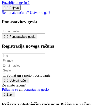
Pozabljeno geslo ?


Prijava
Še nimate računa? Ustvarite ga ?
Ponastavitev gesla


Ponastavitev gesla
Registracija novega računa
Soglašam s pogoji poslovanja


Ustvari račun
Že imate račun?
Prijavite se
ali
ponastavite geslo

Zapri
Prijava z obstoječim računom
Prijava v račun