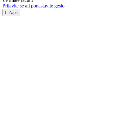
Že imate račun?
Prijavite se
ali
ponastavite geslo

Zapri