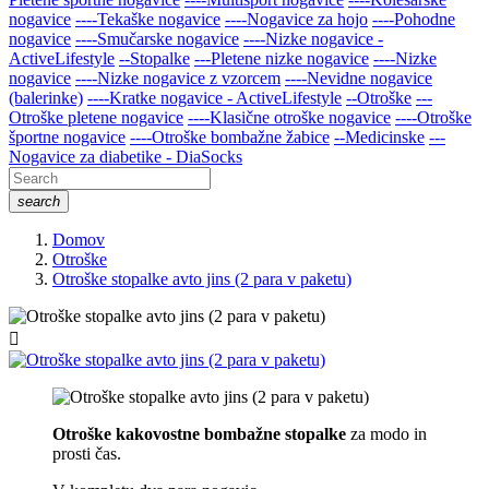
nogavice
----Tekaške nogavice
----Nogavice za hojo
----Pohodne
nogavice
----Smučarske nogavice
----Nizke nogavice -
ActiveLifestyle
--Stopalke
---Pletene nizke nogavice
----Nizke
nogavice
----Nizke nogavice z vzorcem
----Nevidne nogavice
(balerinke)
----Kratke nogavice - ActiveLifestyle
--Otroške
---
Otroške pletene nogavice
----Klasične otroške nogavice
----Otroške
športne nogavice
----Otroške bombažne žabice
--Medicinske
---
Nogavice za diabetike - DiaSocks
search
Domov
Otroške
Otroške stopalke avto jins (2 para v paketu)

Otroške kakovostne bombažne stopalke
za modo in
prosti čas.