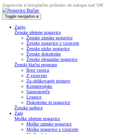
Zagotovite si brezplačno poštnino ob nakupu nad 50€
Toggle navigation
☰
Zanjo
Ženske pletene nogavice
Ženske zimske nogavice
Ženske nogavice z vzorcem
Ženske nizke nogavice
Ženske dokolenke
Ženske elegantne nogavice
Ženski hlačni program
Brez vzorca
Z vzorcem
Za oblikovanje postave
Kompresijske
Samostoječe
Leggice
Dokolenke in nogavice
Ženske pajkice
Zanj
Moške pletene nogavice
Moške zimske nogavice
Moške nogavice z vzorcem