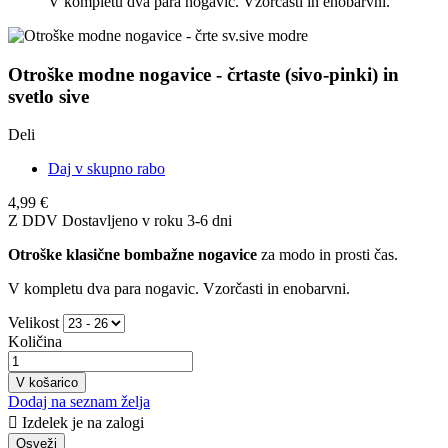
V kompletu dva para nogavic. Vzorčasti in enobarvni.
Otroške modne nogavice - črtaste (sivo-pinki) in
svetlo sive
Deli
Daj v skupno rabo
4,99 €
Z DDV
Dostavljeno v roku 3-6 dni
Otroške klasične bombažne nogavice
za modo in prosti čas.
V kompletu dva para nogavic. Vzorčasti in enobarvni.
Velikost
Količina
V košarico
Dodaj na seznam želja

Izdelek je na zalogi