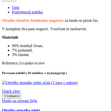
Opis
Podrobnosti izdelka
Otroške klasične bombažne nogavice
za modo in prosti čas.
V kompletu dva para nogavic. Vzorčasti in enobarvni.
Materiali:
90% bombaž česan,
7% poliamid,
3% elastan
Referenca
2cr-pinki-sv.sive
Povezani izdelki
( 16 izdelkov v tej kategoriji )
Quick view
V košarico
Dodaj na seznam želja
Otroške stopalke pinki...