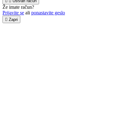


Ustvari račun
Že imate račun?
Prijavite se
ali
ponastavite geslo

Zapri