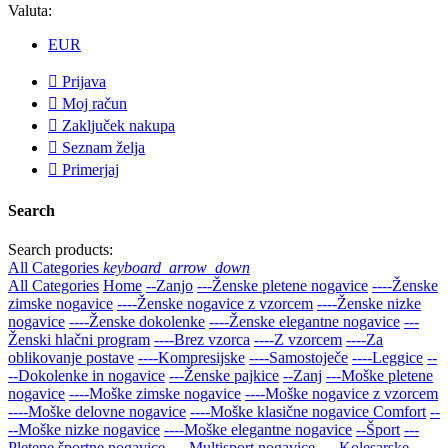
Valuta:
EUR

Prijava

Moj račun

Zaključek nakupa

Seznam želja

Primerjaj
Search
Search products:
All Categories
keyboard_arrow_down
All Categories
Home
--Zanjo
---Ženske pletene nogavice
----Ženske
zimske nogavice
----Ženske nogavice z vzorcem
----Ženske nizke
nogavice
----Ženske dokolenke
----Ženske elegantne nogavice
---
Ženski hlačni program
----Brez vzorca
----Z vzorcem
----Za
oblikovanje postave
----Kompresijske
----Samostoječe
----Leggice
--
--Dokolenke in nogavice
---Ženske pajkice
--Zanj
---Moške pletene
nogavice
----Moške zimske nogavice
----Moške nogavice z vzorcem
----Moške delovne nogavice
----Moške klasične nogavice Comfort
--
--Moške nizke nogavice
----Moške elegantne nogavice
--Šport
---
Pletene športne nogavice
----Multisport nogavice
----Kolesarske