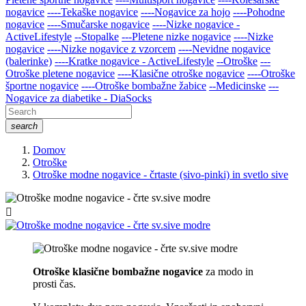
nogavice
----Tekaške nogavice
----Nogavice za hojo
----Pohodne
nogavice
----Smučarske nogavice
----Nizke nogavice -
ActiveLifestyle
--Stopalke
---Pletene nizke nogavice
----Nizke
nogavice
----Nizke nogavice z vzorcem
----Nevidne nogavice
(balerinke)
----Kratke nogavice - ActiveLifestyle
--Otroške
---
Otroške pletene nogavice
----Klasične otroške nogavice
----Otroške
športne nogavice
----Otroške bombažne žabice
--Medicinske
---
Nogavice za diabetike - DiaSocks
search
Domov
Otroške
Otroške modne nogavice - črtaste (sivo-pinki) in svetlo sive

Otroške klasične bombažne nogavice
za modo in
prosti čas.