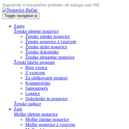
Zagotovite si brezplačno poštnino ob nakupu nad 50€
Toggle navigation
☰
Zanjo
Ženske pletene nogavice
Ženske zimske nogavice
Ženske nogavice z vzorcem
Ženske nizke nogavice
Ženske dokolenke
Ženske elegantne nogavice
Ženski hlačni program
Brez vzorca
Z vzorcem
Za oblikovanje postave
Kompresijske
Samostoječe
Leggice
Dokolenke in nogavice
Ženske pajkice
Zanj
Moške pletene nogavice
Moške zimske nogavice
Moške nogavice z vzorcem