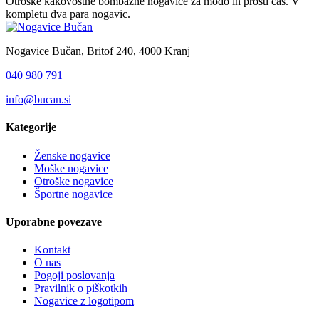
Otroške kakovostne bombažne nogavice za modo in prosti čas. V
kompletu dva para nogavic.
Nogavice Bučan, Britof 240, 4000 Kranj
040 980 791
info@bucan.si
Kategorije
Ženske nogavice
Moške nogavice
Otroške nogavice
Športne nogavice
Uporabne povezave
Kontakt
O nas
Pogoji poslovanja
Pravilnik o piškotkih
Nogavice z logotipom