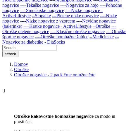
nogavice
----Tekaške nogavice
----Nogavice za hojo
----Pohodne
nogavice
----Smučarske nogavice
----Nizke nogavice -
ActiveLifestyle
--Stopalke
---Pletene nizke nogavice
----Nizke
nogavice
----Nizke nogavice z vzorcem
----Nevidne nogavice
(balerinke)
----Kratke nogavice - ActiveLifestyle
--Otroške
---
Otroške pletene nogavice
----Klasične otroške nogavice
----Otroške
športne nogavice
----Otroške bombažne žabice
--Medicinske
---
Nogavice za diabetike - DiaSocks
search
Domov
Otroške
Otroške nogavice - 2 pack črne oranžne črte

Otroške kakovostne bombažne nogavice
za modo in
prosti čas.