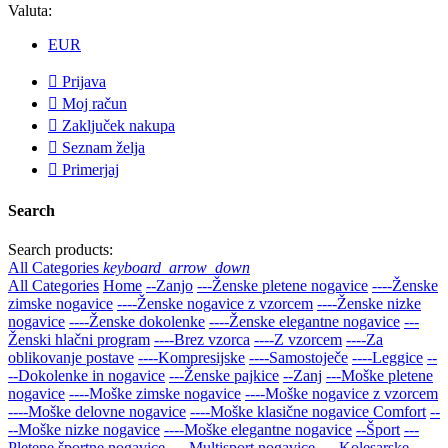
Valuta:
EUR

Prijava

Moj račun

Zaključek nakupa

Seznam želja

Primerjaj
Search
Search products:
All Categories
keyboard_arrow_down
All Categories
Home
--Zanjo
---Ženske pletene nogavice
----Ženske
zimske nogavice
----Ženske nogavice z vzorcem
----Ženske nizke
nogavice
----Ženske dokolenke
----Ženske elegantne nogavice
---
Ženski hlačni program
----Brez vzorca
----Z vzorcem
----Za
oblikovanje postave
----Kompresijske
----Samostoječe
----Leggice
--
--Dokolenke in nogavice
---Ženske pajkice
--Zanj
---Moške pletene
nogavice
----Moške zimske nogavice
----Moške nogavice z vzorcem
----Moške delovne nogavice
----Moške klasične nogavice Comfort
--
--Moške nizke nogavice
----Moške elegantne nogavice
--Šport
---
Pletene športne nogavice
----Multisport nogavice
----Kolesarske