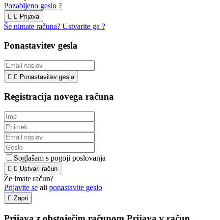
Pozabljeno geslo ?


Prijava
Še nimate računa? Ustvarite ga ?
Ponastavitev gesla


Ponastavitev gesla
Registracija novega računa
Soglašam s pogoji poslovanja


Ustvari račun
Že imate račun?
Prijavite se
ali
ponastavite geslo

Zapri
Prijava z obstoječim računom
Prijava v račun