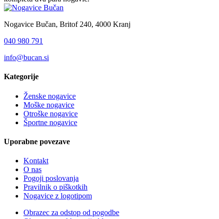
Nogavice Bučan, Britof 240, 4000 Kranj
040 980 791
info@bucan.si
Kategorije
Ženske nogavice
Moške nogavice
Otroške nogavice
Športne nogavice
Uporabne povezave
Kontakt
O nas
Pogoji poslovanja
Pravilnik o piškotkih
Nogavice z logotipom
Obrazec za odstop od pogodbe