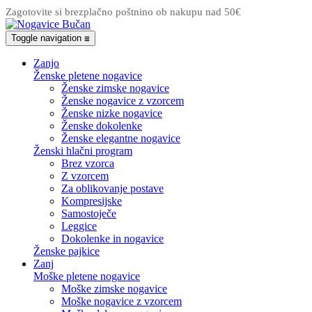
Zagotovite si brezplačno poštnino ob nakupu nad 50€
Toggle navigation
☰
Zanjo
Ženske pletene nogavice
Ženske zimske nogavice
Ženske nogavice z vzorcem
Ženske nizke nogavice
Ženske dokolenke
Ženske elegantne nogavice
Ženski hlačni program
Brez vzorca
Z vzorcem
Za oblikovanje postave
Kompresijske
Samostoječe
Leggice
Dokolenke in nogavice
Ženske pajkice
Zanj
Moške pletene nogavice
Moške zimske nogavice
Moške nogavice z vzorcem