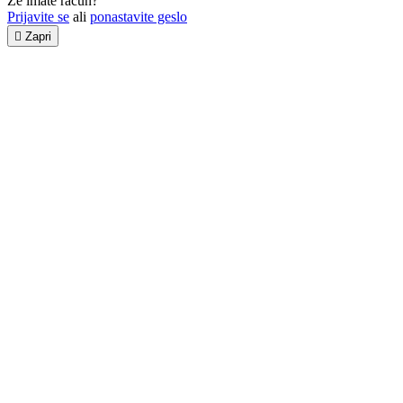
Že imate račun?
Prijavite se
ali
ponastavite geslo

Zapri