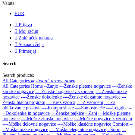
Valuta:
EUR

Prijava

Moj račun

Zaključek nakupa

Seznam želja

Primerjaj
Search
Search products:
All Categories
keyboard_arrow_down
All Categories
Home
--Zanjo
---Ženske pletene nogavice
----Ženske
zimske nogavice
----Ženske nogavice z vzorcem
----Ženske nizke
nogavice
----Ženske dokolenke
----Ženske elegantne nogavice
---
Ženski hlačni program
----Brez vzorca
----Z vzorcem
----Za
oblikovanje postave
----Kompresijske
----Samostoječe
----Leggice
--
--Dokolenke in nogavice
---Ženske pajkice
--Zanj
---Moške pletene
nogavice
----Moške zimske nogavice
----Moške nogavice z vzorcem
----Moške delovne nogavice
----Moške klasične nogavice Comfort
--
--Moške nizke nogavice
----Moške elegantne nogavice
--Šport
---
Pletene športne nogavice
----Multisport nogavice
----Kolesarske