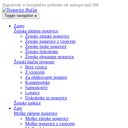
Zagotovite si brezplačno poštnino ob nakupu nad 50€
Toggle navigation
☰
Zanjo
Ženske pletene nogavice
Ženske zimske nogavice
Ženske nogavice z vzorcem
Ženske nizke nogavice
Ženske dokolenke
Ženske elegantne nogavice
Ženski hlačni program
Brez vzorca
Z vzorcem
Za oblikovanje postave
Kompresijske
Samostoječe
Leggice
Dokolenke in nogavice
Ženske pajkice
Zanj
Moške pletene nogavice
Moške zimske nogavice
Moške nogavice z vzorcem