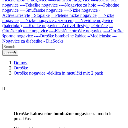
nogavice
----Tekaške nogavice
----Nogavice za hojo
----Pohodne
nogavice
----Smučarske nogavice
----Nizke nogavice -
ActiveLifestyle
--Stopalke
---Pletene nizke nogavice
----Nizke
nogavice
----Nizke nogavice z vzorcem
----Nevidne nogavice
(balerinke)
----Kratke nogavice - ActiveLifestyle
--Otroške
---
Otroške pletene nogavice
----Klasične otroške nogavice
----Otroške
športne nogavice
----Otroške bombažne žabice
--Medicinske
---
Nogavice za diabetike - DiaSocks
search
Domov
Otroške
Otroške nogavice -deklica in metulčki mix 2 pack

Otroške kakovostne bombažne nogavice
za modo in
prosti čas.