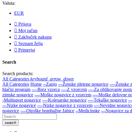
Valuta:
EUR

Prijava

Moj račun

Zaključek nakupa

Seznam želja

Primerjaj
Search
Search products:
All Categories
keyboard_arrow_down
All Categories
Home
--Zanjo
---Ženske pletene nogavice
----Ženske 
hlačni program
----Brez vzorca
----Z vzorcem
----Za oblikovanje post
zimske nogavice
----Moške nogavice z vzorcem
----Moške delovne n
-Multisport nogavice
----Kolesarske nogavice
----Tekaške nogavice
-
---Nizke nogavice
----Nizke nogavice z vzorcem
----Nevidne nogavice
nogavice
----Otroške bombažne žabice
--Medicinske
---Nogavice za d
search