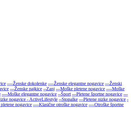
vice
----Ženske dokolenke
----Ženske elegantne nogavice
---Ženski
avice
---Ženske pajkice
--Zanj
---Moške pletene nogavice
----Moške
e
----Moške elegantne nogavice
--Šport
---Pletene športne nogavice
---
Nizke nogavice - ActiveLifestyle
--Stopalke
---Pletene nizke nogavice
-
 pletene nogavice
----Klasične otroške nogavice
----Otroške športne