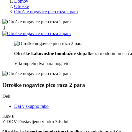
Domov
Otroške
Otroške nogavice pico roza 2 para

Otroške kakovostne bombažne stopalke
za modo in prosti ča
V kompletu dva para nogavic.
Otroške nogavice pico roza 2 para
Deli
Daj v skupno rabo
3,99 €
Z DDV
Dostavljeno v roku 3-6 dni
Otroške kakovostne bombažne stopalke
za modo in prosti čas.