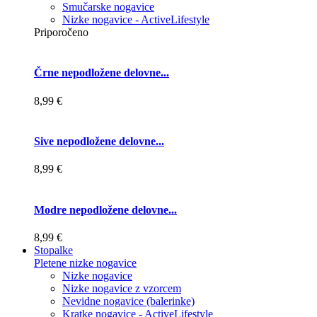
Smučarske nogavice
Nizke nogavice - ActiveLifestyle
Priporočeno
Črne nepodložene delovne...
8,99 €
Sive nepodložene delovne...
8,99 €
Modre nepodložene delovne...
8,99 €
Stopalke
Pletene nizke nogavice
Nizke nogavice
Nizke nogavice z vzorcem
Nevidne nogavice (balerinke)
Kratke nogavice - ActiveLifestyle