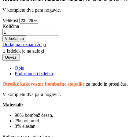
V kompletu dva para nogavic.
Velikost
Količina
V košarico
Dodaj na seznam želja

Izdelek je na zalogi
Opis
Podrobnosti izdelka
Otroške kakovostne bombažne stopalke
za modo in prosti čas.
V kompletu dva para nogavic.
Materiali:
90% bombaž česan,
7% poliamid,
3% elastan
Referenca
roza pico 2pack