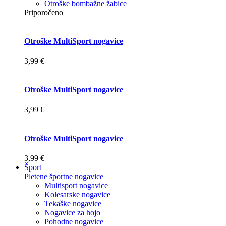
Otroške bombažne žabice
Priporočeno
Otroške MultiSport nogavice
3,99 €
Otroške MultiSport nogavice
3,99 €
Otroške MultiSport nogavice
3,99 €
Šport
Pletene športne nogavice
Multisport nogavice
Kolesarske nogavice
Tekaške nogavice
Nogavice za hojo
Pohodne nogavice