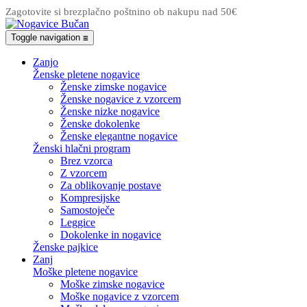
Zagotovite si brezplačno poštnino ob nakupu nad 50€
Toggle navigation
☰
Zanjo
Ženske pletene nogavice
Ženske zimske nogavice
Ženske nogavice z vzorcem
Ženske nizke nogavice
Ženske dokolenke
Ženske elegantne nogavice
Ženski hlačni program
Brez vzorca
Z vzorcem
Za oblikovanje postave
Kompresijske
Samostoječe
Leggice
Dokolenke in nogavice
Ženske pajkice
Zanj
Moške pletene nogavice
Moške zimske nogavice
Moške nogavice z vzorcem