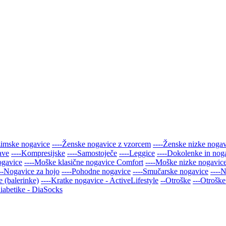
zimske nogavice
----Ženske nogavice z vzorcem
----Ženske nizke noga
ave
----Kompresijske
----Samostoječe
----Leggice
----Dokolenke in nog
ogavice
----Moške klasične nogavice Comfort
----Moške nizke nogavic
---Nogavice za hojo
----Pohodne nogavice
----Smučarske nogavice
----
 (balerinke)
----Kratke nogavice - ActiveLifestyle
--Otroške
---Otroške
iabetike - DiaSocks