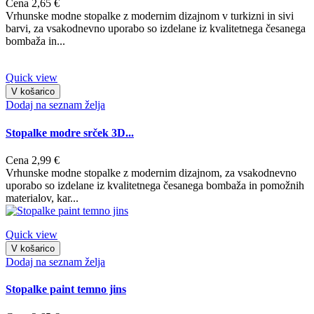
Cena
2,65 €
Vrhunske modne stopalke z modernim dizajnom v turkizni in sivi
barvi, za vsakodnevno uporabo so izdelane iz kvalitetnega česanega
bombaža in...
Quick view
V košarico
Dodaj na seznam želja
Stopalke modre srček 3D...
Cena
2,99 €
Vrhunske modne stopalke z modernim dizajnom, za vsakodnevno
uporabo so izdelane iz kvalitetnega česanega bombaža in pomožnih
materialov, kar...
Quick view
V košarico
Dodaj na seznam želja
Stopalke paint temno jins