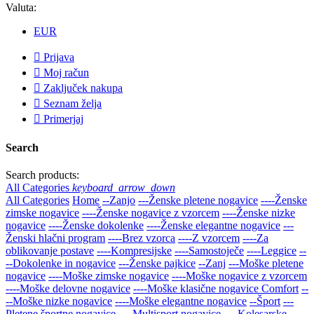
Valuta:
EUR

Prijava

Moj račun

Zaključek nakupa

Seznam želja

Primerjaj
Search
Search products:
All Categories
keyboard_arrow_down
All Categories
Home
--Zanjo
---Ženske pletene nogavice
----Ženske
zimske nogavice
----Ženske nogavice z vzorcem
----Ženske nizke
nogavice
----Ženske dokolenke
----Ženske elegantne nogavice
---
Ženski hlačni program
----Brez vzorca
----Z vzorcem
----Za
oblikovanje postave
----Kompresijske
----Samostoječe
----Leggice
--
--Dokolenke in nogavice
---Ženske pajkice
--Zanj
---Moške pletene
nogavice
----Moške zimske nogavice
----Moške nogavice z vzorcem
----Moške delovne nogavice
----Moške klasične nogavice Comfort
--
--Moške nizke nogavice
----Moške elegantne nogavice
--Šport
---
Pletene športne nogavice
----Multisport nogavice
----Kolesarske