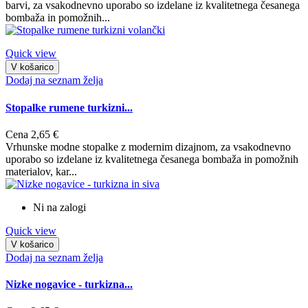
barvi, za vsakodnevno uporabo so izdelane iz kvalitetnega česanega
bombaža in pomožnih...
Quick view
V košarico
Dodaj na seznam želja
Stopalke rumene turkizni...
Cena
2,65 €
Vrhunske modne stopalke z modernim dizajnom, za vsakodnevno
uporabo so izdelane iz kvalitetnega česanega bombaža in pomožnih
materialov, kar...
Ni na zalogi
Quick view
V košarico
Dodaj na seznam želja
Nizke nogavice - turkizna...