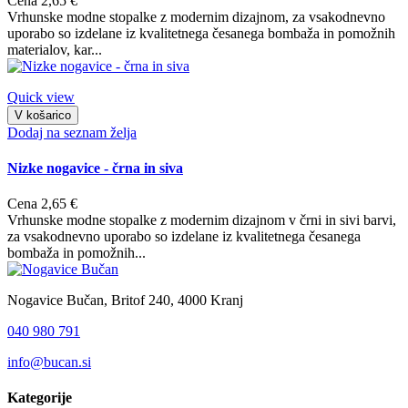
Cena
2,65 €
Vrhunske modne stopalke z modernim dizajnom, za vsakodnevno
uporabo so izdelane iz kvalitetnega česanega bombaža in pomožnih
materialov, kar...
Quick view
V košarico
Dodaj na seznam želja
Nizke nogavice - črna in siva
Cena
2,65 €
Vrhunske modne stopalke z modernim dizajnom v črni in sivi barvi,
za vsakodnevno uporabo so izdelane iz kvalitetnega česanega
bombaža in pomožnih...
Nogavice Bučan, Britof 240, 4000 Kranj
040 980 791
info@bucan.si
Kategorije