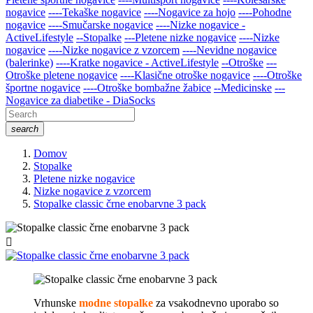
nogavice
----Tekaške nogavice
----Nogavice za hojo
----Pohodne
nogavice
----Smučarske nogavice
----Nizke nogavice -
ActiveLifestyle
--Stopalke
---Pletene nizke nogavice
----Nizke
nogavice
----Nizke nogavice z vzorcem
----Nevidne nogavice
(balerinke)
----Kratke nogavice - ActiveLifestyle
--Otroške
---
Otroške pletene nogavice
----Klasične otroške nogavice
----Otroške
športne nogavice
----Otroške bombažne žabice
--Medicinske
---
Nogavice za diabetike - DiaSocks
search
Domov
Stopalke
Pletene nizke nogavice
Nizke nogavice z vzorcem
Stopalke classic črne enobarvne 3 pack

Vrhunske
modne stopalke
za vsakodnevno uporabo so