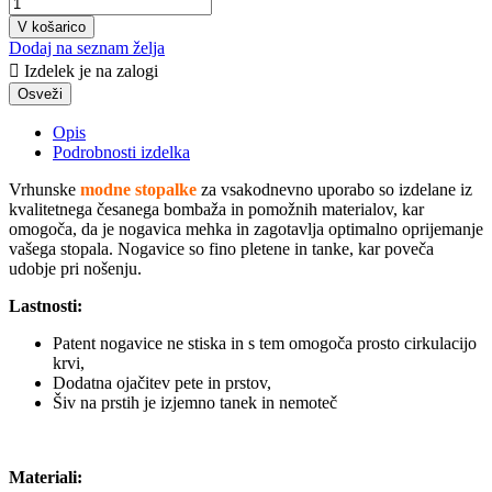
V košarico
Dodaj na seznam želja

Izdelek je na zalogi
Opis
Podrobnosti izdelka
Vrhunske
modne stopalke
za vsakodnevno uporabo so izdelane iz
kvalitetnega česanega bombaža in pomožnih materialov, kar
omogoča, da je nogavica mehka in zagotavlja optimalno oprijemanje
vašega stopala. Nogavice so fino pletene in tanke, kar poveča
udobje pri nošenju.
Lastnosti:
Patent nogavice ne stiska in s tem omogoča prosto cirkulacijo
krvi,
Dodatna ojačitev pete in prstov,
Šiv na prstih je izjemno tanek in nemoteč
Materiali: