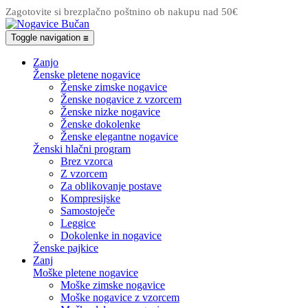
Zagotovite si brezplačno poštnino ob nakupu nad 50€
Toggle navigation
☰
Zanjo
Ženske pletene nogavice
Ženske zimske nogavice
Ženske nogavice z vzorcem
Ženske nizke nogavice
Ženske dokolenke
Ženske elegantne nogavice
Ženski hlačni program
Brez vzorca
Z vzorcem
Za oblikovanje postave
Kompresijske
Samostoječe
Leggice
Dokolenke in nogavice
Ženske pajkice
Zanj
Moške pletene nogavice
Moške zimske nogavice
Moške nogavice z vzorcem