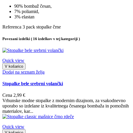
90% bombaž česan,
7% poliamid,
3% elastan
Referenca
3 pack stopalke črne
Povezani izdelki
( 16 izdelkov v tej kategoriji )
Quick view
V košarico
Dodaj na seznam želja
Stopalke bele srebrni volančki
Cena
2,99 €
Vrhunske modne stopalke z modernim dizajnom, za vsakodnevno
uporabo so izdelane iz kvalitetnega česanega bombaža in pomožnih
materialov, kar...
Quick view
V košarico