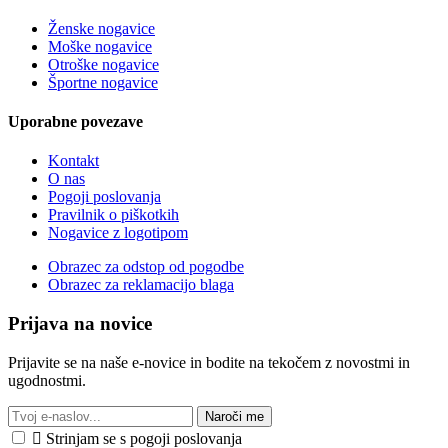
Ženske nogavice
Moške nogavice
Otroške nogavice
Športne nogavice
Uporabne povezave
Kontakt
O nas
Pogoji poslovanja
Pravilnik o piškotkih
Nogavice z logotipom
Obrazec za odstop od pogodbe
Obrazec za reklamacijo blaga
Prijava na novice
Prijavite se na naše e-novice in bodite na tekočem z novostmi in
ugodnostmi.
Naroči me

Strinjam se s pogoji poslovanja