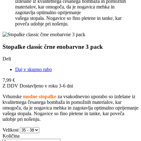
izdelane iz kvalitetnega česanega bombaža in pomožnih
materialov, kar omogoča, da je nogavica mehka in
zagotavlja optimalno oprijemanje
vašega stopala. Nogavice so fino pletene in tanke, kar
poveča udobje pri nošenju.
Stopalke classic črne enobarvne 3 pack
Deli
Daj v skupno rabo
7,99 €
Z DDV
Dostavljeno v roku 3-6 dni
Vrhunske
modne stopalke
za vsakodnevno uporabo so izdelane iz
kvalitetnega česanega bombaža in pomožnih materialov, kar
omogoča, da je nogavica mehka in zagotavlja optimalno oprijemanje
vašega stopala. Nogavice so fino pletene in tanke, kar poveča
udobje pri nošenju.
Velikost
Količina