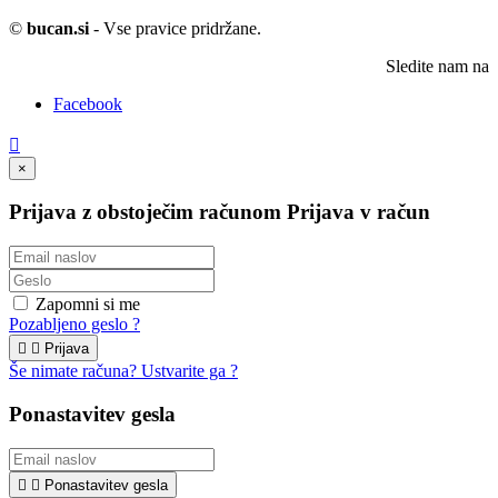
©
bucan.si
- Vse pravice pridržane.
Sledite nam na
Facebook

×
Prijava z obstoječim računom
Prijava v račun
Zapomni si me
Pozabljeno geslo ?


Prijava
Še nimate računa? Ustvarite ga ?
Ponastavitev gesla


Ponastavitev gesla