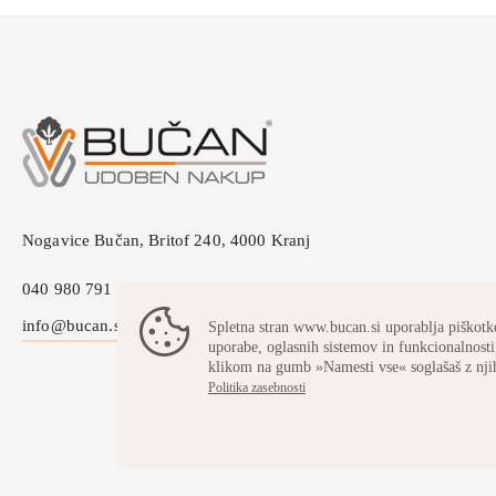
Nogavice Bučan, Britof 240, 4000 Kranj
040 980 791
info@bucan.si
Spletna stran www.bucan.si uporablja piškotke
uporabe, oglasnih sistemov in funkcionalnosti,
klikom na gumb »Namesti vse« soglašaš z nji
Politika zasebnosti