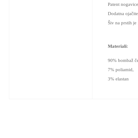
Patent nogavice
Dodatna ojačite
Šiv na prstih j
Materiali:
90% bombaž če
7% poliamid,
3% elastan