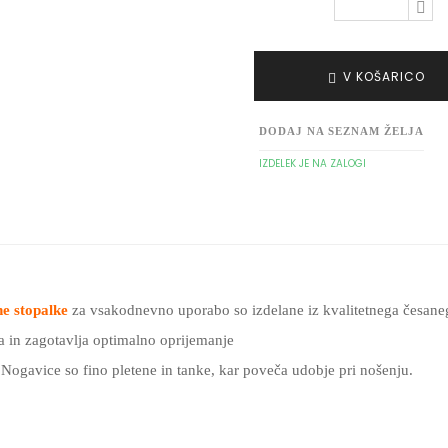
V KOŠARICO
DODAJ NA SEZNAM ŽELJA
IZDELEK JE NA ZALOGI
e stopalke
za vsakodnevno uporabo so izdelane iz kvalitetnega česane
 in zagotavlja optimalno oprijemanje
 Nogavice so fino pletene in tanke, kar poveča udobje pri nošenju.