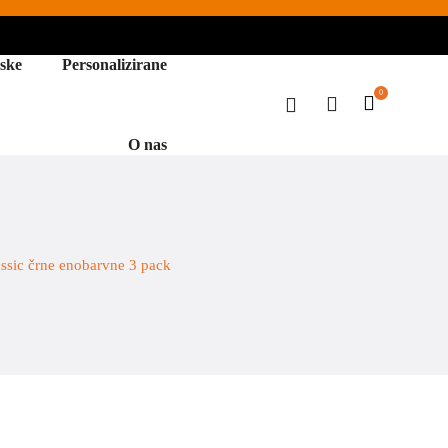
ske
Personalizirane
0
O nas
assic črne enobarvne 3 pack