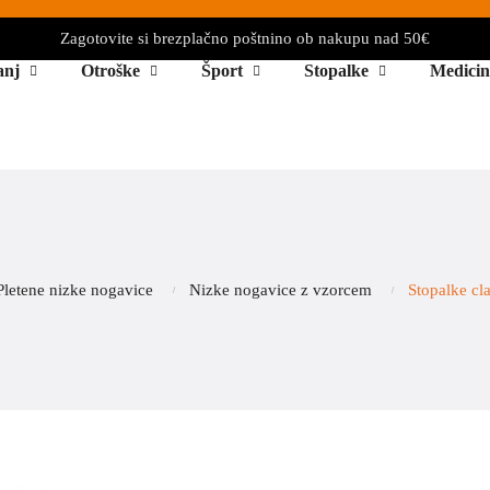
Zagotovite si brezplačno poštnino ob nakupu nad 50€
anj
Otroške
Šport
Stopalke
Medicin
Pletene nizke nogavice
Nizke nogavice z vzorcem
Stopalke cl