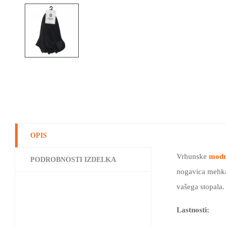
OPIS
Vrhunske
modn
PODROBNOSTI IZDELKA
nogavica mehka
vašega stopala.
Lastnosti: