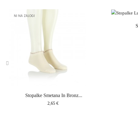
NI NA ZALOGI
S
‹
Stopalke Smetana In Bronz...
Cena
2,65 €