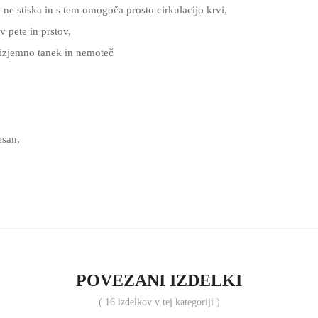
 ne stiska in s tem omogoča prosto cirkulacijo krvi,
v pete in prstov,
e izjemno tanek in nemoteč
san,
POVEZANI IZDELKI
( 16 izdelkov v tej kategoriji )