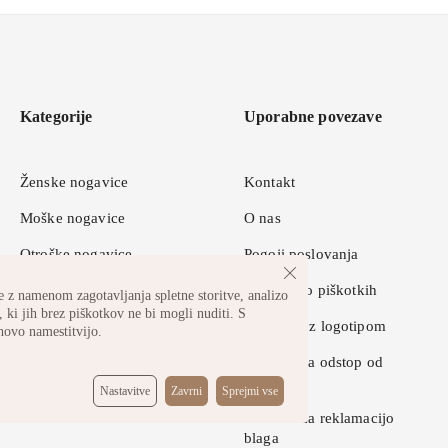
Kategorije
Uporabne povezave
Ženske nogavice
Kontakt
Moške nogavice
O nas
Otroške nogavice
Pogoji poslovanja
Športne nogavice
Pravilnik o piškotkih
 z namenom zagotavljanja spletne storitve, analizo
 ki jih brez piškotkov ne bi mogli nuditi. S
Nogavice z logotipom
hovo namestitvijo.
Obrazec za odstop od
pogodbe
Nastavitve
Zavrni
Sprejmi vse
Obrazec za reklamacijo
blaga