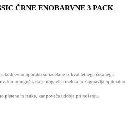
SIC ČRNE ENOBARVNE 3 PACK
sakodnevno uporabo so izdelane iz kvalitetnega česanega
v, kar omogoča, da je nogavica mehka in zagotavlja optimalno
no pletene in tanke, kar poveča udobje pri nošenju.