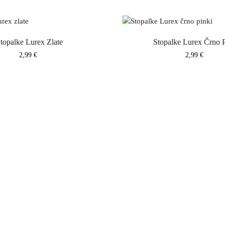
topalke Lurex Zlate
Stopalke Lurex Črno P
Cena
Cena
2,99 €
2,99 €