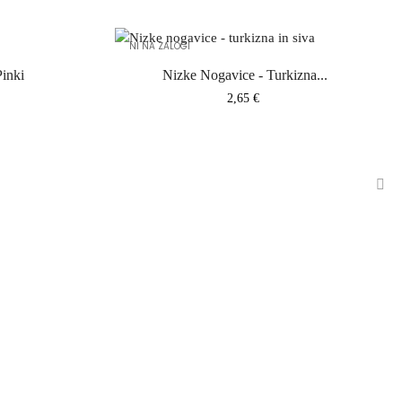
NI NA ZALOGI
inki
Nizke Nogavice - Turkizna...
Cena
2,65 €
›