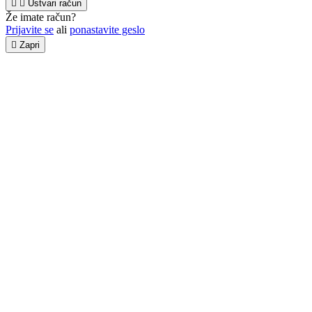


Ustvari račun
Že imate račun?
Prijavite se
ali
ponastavite geslo

Zapri