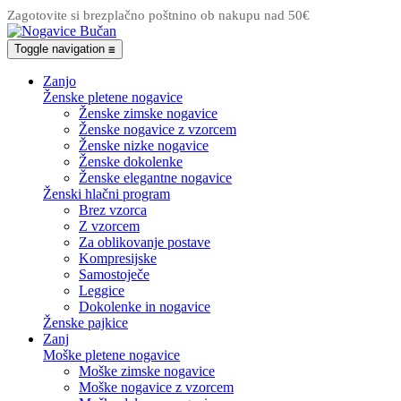
Zagotovite si brezplačno poštnino ob nakupu nad 50€
Toggle navigation
☰
Zanjo
Ženske pletene nogavice
Ženske zimske nogavice
Ženske nogavice z vzorcem
Ženske nizke nogavice
Ženske dokolenke
Ženske elegantne nogavice
Ženski hlačni program
Brez vzorca
Z vzorcem
Za oblikovanje postave
Kompresijske
Samostoječe
Leggice
Dokolenke in nogavice
Ženske pajkice
Zanj
Moške pletene nogavice
Moške zimske nogavice
Moške nogavice z vzorcem