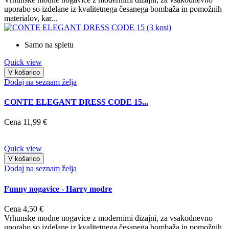
uporabo so izdelane iz kvalitetnega česanega bombaža in pomožnih
materialov, kar...
Samo na spletu
Quick view
V košarico
Dodaj na seznam želja
CONTE ELEGANT DRESS CODE 15...
Cena
11,99 €
Quick view
V košarico
Dodaj na seznam želja
Funny nogavice - Harry modre
Cena
4,50 €
Vrhunske modne nogavice z modernimi dizajni, za vsakodnevno
uporabo so izdelane iz kvalitetnega česanega bombaža in pomožnih