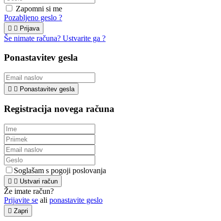
Zapomni si me
Pozabljeno geslo ?


Prijava
Še nimate računa? Ustvarite ga ?
Ponastavitev gesla


Ponastavitev gesla
Registracija novega računa
Soglašam s pogoji poslovanja


Ustvari račun
Že imate račun?
Prijavite se
ali
ponastavite geslo

Zapri