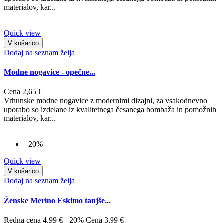
materialov, kar...
Quick view
V košarico
Dodaj na seznam želja
Modne nogavice - opečne...
Cena
2,65 €
Vrhunske modne nogavice z modernimi dizajni, za vsakodnevno
uporabo so izdelane iz kvalitetnega česanega bombaža in pomožnih
materialov, kar...
−20%
Quick view
V košarico
Dodaj na seznam želja
Ženske Merino Eskimo tanjše...
Redna cena
4,99 €
−20%
Cena
3,99 €