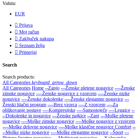
Valuta:
EUR

Prijava

Moj račun

Zaključek nakupa

Seznam želja

Primerjaj
Search
Search products:
All Categories
keyboard_arrow_down
All Categories
Home
--Zanjo
---Ženske pletene nogavice
----Ženske
zimske nogavice
----Ženske nogavice z vzorcem
----Ženske nizke
nogavice
----Ženske dokolenke
----Ženske elegantne nogavice
---
Ženski hlačni program
----Brez vzorca
----Z vzorcem
----Za
oblikovanje postave
----Kompresijske
----Samostoječe
----Leggice
--
--Dokolenke in nogavice
---Ženske pajkice
--Zanj
---Moške pletene
nogavice
----Moške zimske nogavice
----Moške nogavice z vzorcem
----Moške delovne nogavice
----Moške klasične nogavice Comfort
--
--Moške nizke nogavice
----Moške elegantne nogavice
--Šport
---
Pletene športne nogavice
----Multisport nogavice
----Kolesarske