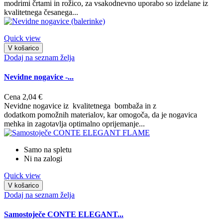
modrimi črtami in rožico, za vsakodnevno uporabo so izdelane iz
kvalitetnega česanega...
Quick view
V košarico
Dodaj na seznam želja
Nevidne nogavice -...
Cena
2,04 €
Nevidne nogavice iz kvalitetnega bombaža in z
dodatkom pomožnih materialov, kar omogoča, da je nogavica
mehka in zagotavlja optimalno oprijemanje...
Samo na spletu
Ni na zalogi
Quick view
V košarico
Dodaj na seznam želja
Samostoječe CONTE ELEGANT...