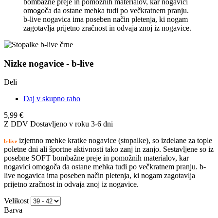
bombažne preje in pomožnih materialov, kar nogavici
omogoča da ostane mehka tudi po večkratnem pranju.
b-live nogavica ima poseben način pletenja, ki nogam
zagotavlja prijetno zračnost in odvaja znoj iz nogavice.
Nizke nogavice - b-live
Deli
Daj v skupno rabo
5,99 €
Z DDV
Dostavljeno v roku 3-6 dni
izjemno mehke kratke nogavice (stopalke), so izdelane za tople
b-live
poletne dni ali športne aktivnosti tako zanj in zanjo. Sestavljene so iz
posebne SOFT bombažne preje in pomožnih materialov, kar
nogavici omogoča da ostane mehka tudi po večkratnem pranju. b-
live nogavica ima poseben način pletenja, ki nogam zagotavlja
prijetno zračnost in odvaja znoj iz nogavice.
Velikost
Barva