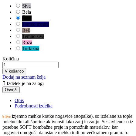
Siva
Bela
Črna
Temno modra
Bež
Temno siva
Roza
Turkizna
Količina
V košarico
Dodaj na seznam želja

Izdelek je na zalogi
Opis
Podrobnosti izdelka
izjemno mehke kratke nogavice (stopalke), so izdelane za tople
b-live
poletne dni ali športne aktivnosti tako zanj in zanjo. Sestavljene so iz
posebne SOFT bombažne preje in pomožnih materialov, kar
nogavici omogoča da ostane mehka tudi po večkratnem pranju. b-