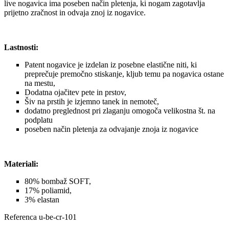
live nogavica ima poseben način pletenja, ki nogam zagotavlja
prijetno zračnost in odvaja znoj iz nogavice.
Lastnosti:
Patent nogavice je izdelan iz posebne elastične niti, ki
preprečuje premočno stiskanje, kljub temu pa nogavica ostane
na mestu,
Dodatna ojačitev pete in prstov,
Šiv na prstih je izjemno tanek in nemoteč,
dodatno preglednost pri zlaganju omogoča velikostna št. na
podplatu
poseben način pletenja za odvajanje znoja iz nogavice
Materiali:
80% bombaž SOFT,
17% poliamid,
3% elastan
Referenca
u-be-cr-101