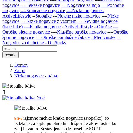
nogavice
----Tekaške nogavice
----Nogavice za hojo
----Pohodne
nogavice
----Smučarske nogavice
----Nizke nogavice -
ActiveLifestyle
--Stopalke
---Pletene nizke nogavice
----Nizke
nogavice
----Nizke nogavice z vzorcem
----Nevidne nogavice
(balerinke)
----Kratke nogavice - ActiveLifestyle
--Otroške
---
Otroške pletene nogavice
----Klasične otroške nogavice
----Otroške
športne nogavice
----Otroške bombažne žabice
--Medicinske
---
Nogavice za diabetike - DiaSocks
search
Domov
Zanjo
Nizke nogavice - b-live

izjemno mehke kratke nogavice (stopalke), so
b-live
izdelane za tople poletne dni ali športne aktivnosti tako
zanj in zanjo. Sestavljene so iz posebne SOFT