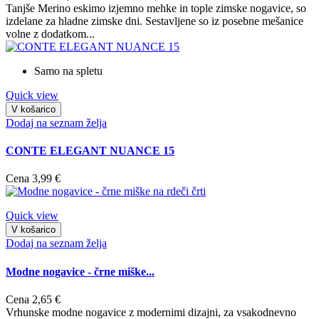
Tanjše Merino eskimo izjemno mehke in tople zimske nogavice, so
izdelane za hladne zimske dni. Sestavljene so iz posebne mešanice
volne z dodatkom...
Samo na spletu
Quick view
V košarico
Dodaj na seznam želja
CONTE ELEGANT NUANCE 15
Cena
3,99 €
Quick view
V košarico
Dodaj na seznam želja
Modne nogavice - črne miške...
Cena
2,65 €
Vrhunske modne nogavice z modernimi dizajni, za vsakodnevno