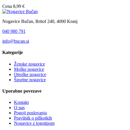
Cena
8,99 €
Nogavice Bučan, Britof 240, 4000 Kranj
040 980 791
info@bucan.si
Kategorije
Ženske nogavice
Moške nogavice
Otroške nogavice
Športne nogavice
Uporabne povezave
Kontakt
O nas
Pogoji poslovanja
Pravilnik o piškotkih
Nogavice z logotipom