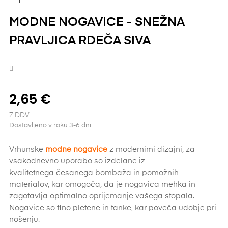
MODNE NOGAVICE - SNEŽNA
PRAVLJICA RDEČA SIVA
2,65 €
Z DDV
Dostavljeno v roku 3-6 dni
Vrhunske
modne nogavice
z modernimi dizajni, za
vsakodnevno uporabo so izdelane iz
kvalitetnega česanega bombaža in pomožnih
materialov, kar omogoča, da je nogavica mehka in
zagotavlja optimalno oprijemanje vašega stopala.
Nogavice so fino pletene in tanke, kar poveča udobje pri
nošenju.