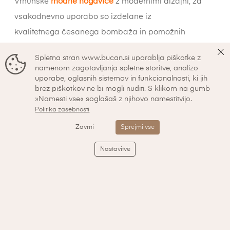
Vrhunske
modne nogavice
z modernimi dizajni, za
vsakodnevno uporabo so izdelane iz
kvalitetnega česanega bombaža in pomožnih
materialov, kar omogoča, da je nogavica mehka in
Spletna stran www.bucan.si uporablja piškotke z
zagotavlja optimalno oprijemanje vašega stopala.
namenom zagotavljanja spletne storitve, analizo
Nogavice so fino pletene in tanke, kar poveča udobje
uporabe, oglasnih sistemov in funkcionalnosti, ki jih
brez piškotkov ne bi mogli nuditi. S klikom na gumb
pri nošenju.
»Namesti vse« soglašaš z njihovo namestitvijo.
Politika zasebnosti
Zavrni
Sprejmi vse
Lastnosti:
Nastavitve
Patent nogavice ne stiska in s tem omogoča prosto
cirkulacijo krvi,
Dodatna ojačitev pete in prstov,
Šiv na prstih je izjemno tanek in nemoteč