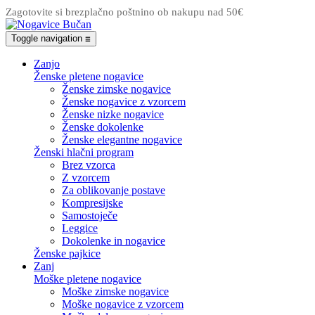
Zagotovite si brezplačno poštnino ob nakupu nad 50€
Toggle navigation
☰
Zanjo
Ženske pletene nogavice
Ženske zimske nogavice
Ženske nogavice z vzorcem
Ženske nizke nogavice
Ženske dokolenke
Ženske elegantne nogavice
Ženski hlačni program
Brez vzorca
Z vzorcem
Za oblikovanje postave
Kompresijske
Samostoječe
Leggice
Dokolenke in nogavice
Ženske pajkice
Zanj
Moške pletene nogavice
Moške zimske nogavice
Moške nogavice z vzorcem