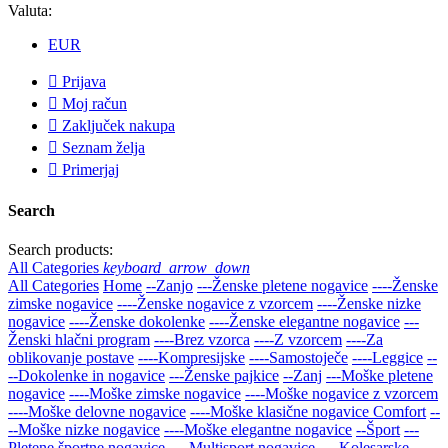
Valuta:
EUR

Prijava

Moj račun

Zaključek nakupa

Seznam želja

Primerjaj
Search
Search products:
All Categories
keyboard_arrow_down
All Categories
Home
--Zanjo
---Ženske pletene nogavice
----Ženske
zimske nogavice
----Ženske nogavice z vzorcem
----Ženske nizke
nogavice
----Ženske dokolenke
----Ženske elegantne nogavice
---
Ženski hlačni program
----Brez vzorca
----Z vzorcem
----Za
oblikovanje postave
----Kompresijske
----Samostoječe
----Leggice
--
--Dokolenke in nogavice
---Ženske pajkice
--Zanj
---Moške pletene
nogavice
----Moške zimske nogavice
----Moške nogavice z vzorcem
----Moške delovne nogavice
----Moške klasične nogavice Comfort
--
--Moške nizke nogavice
----Moške elegantne nogavice
--Šport
---
Pletene športne nogavice
----Multisport nogavice
----Kolesarske