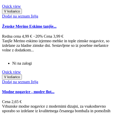
Quick view
V košarico
Dodaj na seznam želja
Ženske Merino Eskimo tanjše...
Redna cena
4,99 €
−20%
Cena
3,99 €
Tanjše Merino eskimo izjemno mehke in tople zimske nogavice, so
izdelane za hladne zimske dni. Sestavljene so iz posebne mešanice
volne z dodatkom...
Ni na zalogi
Quick view
V košarico
Dodaj na seznam želja
Modne nogavice - modre flot...
Cena
2,65 €
Vrhunske modne nogavice z modernimi dizajni, za vsakodnevno
uporabo so izdelane iz kvalitetnega česanega bombaža in pomožnih