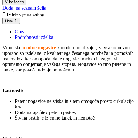
V košarico
Dodaj na seznam želja

Izdelek je na zalogi
Opis
Podrobnosti izdelka
Vrhunske
modne nogavice
z modernimi dizajni, za vsakodnevno
uporabo so izdelane iz kvalitetnega česanega bombaža in pomožnih
materialov, kar omogoča, da je nogavica mehka in zagotavlja
optimalno oprijemanje vašega stopala. Nogavice so fino pletene in
tanke, kar poveča udobje pri nošenju.
Lastnosti:
Patent nogavice ne stiska in s tem omogoča prosto cirkulacijo
krvi,
Dodatna ojačitev pete in prstov,
Šiv na prstih je izjemno tanek in nemoteč