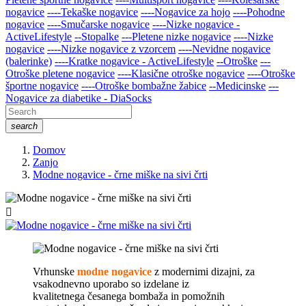
nogavice
----Tekaške nogavice
----Nogavice za hojo
----Pohodne
nogavice
----Smučarske nogavice
----Nizke nogavice -
ActiveLifestyle
--Stopalke
---Pletene nizke nogavice
----Nizke
nogavice
----Nizke nogavice z vzorcem
----Nevidne nogavice
(balerinke)
----Kratke nogavice - ActiveLifestyle
--Otroške
---
Otroške pletene nogavice
----Klasične otroške nogavice
----Otroške
športne nogavice
----Otroške bombažne žabice
--Medicinske
---
Nogavice za diabetike - DiaSocks
search
Domov
Zanjo
Modne nogavice - črne miške na sivi črti

Vrhunske
modne nogavice
z modernimi dizajni, za
vsakodnevno uporabo so izdelane iz
kvalitetnega česanega bombaža in pomožnih