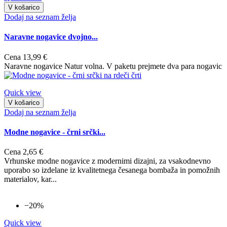
V košarico
Dodaj na seznam želja
Naravne nogavice dvojno...
Cena
13,99 €
Naravne nogavice Natur volna. V paketu prejmete dva para nogavic
Quick view
V košarico
Dodaj na seznam želja
Modne nogavice - črni srčki...
Cena
2,65 €
Vrhunske modne nogavice z modernimi dizajni, za vsakodnevno
uporabo so izdelane iz kvalitetnega česanega bombaža in pomožnih
materialov, kar...
−20%
Quick view