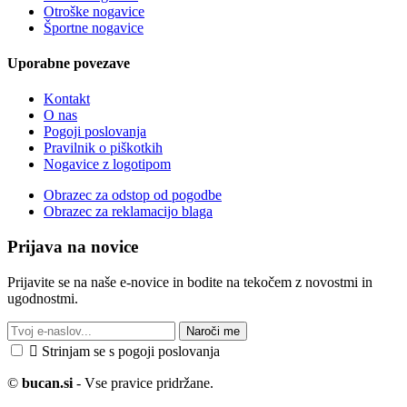
Otroške nogavice
Športne nogavice
Uporabne povezave
Kontakt
O nas
Pogoji poslovanja
Pravilnik o piškotkih
Nogavice z logotipom
Obrazec za odstop od pogodbe
Obrazec za reklamacijo blaga
Prijava na novice
Prijavite se na naše e-novice in bodite na tekočem z novostmi in
ugodnostmi.
Naroči me

Strinjam se s pogoji poslovanja
©
bucan.si
- Vse pravice pridržane.