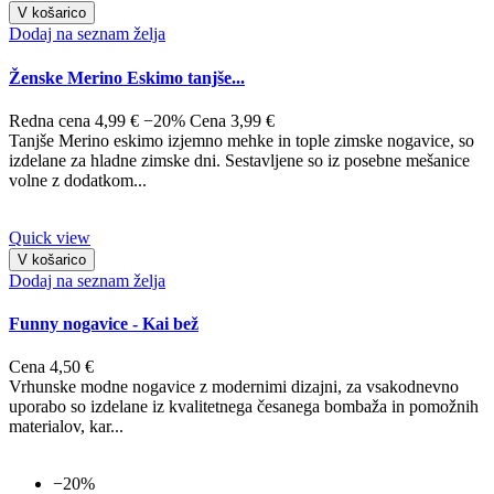
V košarico
Dodaj na seznam želja
Ženske Merino Eskimo tanjše...
Redna cena
4,99 €
−20%
Cena
3,99 €
Tanjše Merino eskimo izjemno mehke in tople zimske nogavice, so
izdelane za hladne zimske dni. Sestavljene so iz posebne mešanice
volne z dodatkom...
Quick view
V košarico
Dodaj na seznam želja
Funny nogavice - Kai bež
Cena
4,50 €
Vrhunske modne nogavice z modernimi dizajni, za vsakodnevno
uporabo so izdelane iz kvalitetnega česanega bombaža in pomožnih
materialov, kar...
−20%