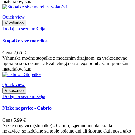
materialov, kar...
Quick view
V košarico
Dodaj na seznam želja
Stopalke sive marelica...
Cena
2,65 €
Vrhunske modne stopalke z modernim dizajnom, za vsakodnevno
uporabo so izdelane iz kvalitetnega česanega bombaža in pomožnih
materialov, kar...
Quick view
V košarico
Dodaj na seznam želja
Nizke nogavice - Cabrio
Cena
5,99 €
Nizke nogavice (stopalke) - Cabrio, izjemno mehke kratke
nogavice, so izdelane za tople poletne dni ali športne aktivnosti tako