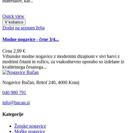
materialov, kar...
Quick view
V košarico
Dodaj na seznam želja
Modne nogavice - črne 3/4...
Cena
2,99 €
Vrhunske modne nogavice z modernim dizajnom v sivi barvi z
modrimi črtami in rožico, za vsakodnevno uporabo so izdelane iz
kvalitetnega česanega...
Nogavice Bučan, Britof 240, 4000 Kranj
040 980 791
info@bucan.si
Kategorije
Ženske nogavice
Moške nogavice