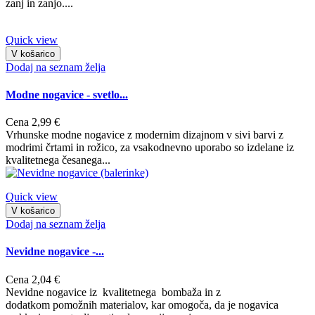
zanj in zanjo....
Quick view
V košarico
Dodaj na seznam želja
Modne nogavice - svetlo...
Cena
2,99 €
Vrhunske modne nogavice z modernim dizajnom v sivi barvi z
modrimi črtami in rožico, za vsakodnevno uporabo so izdelane iz
kvalitetnega česanega...
Quick view
V košarico
Dodaj na seznam želja
Nevidne nogavice -...
Cena
2,04 €
Nevidne nogavice iz kvalitetnega bombaža in z
dodatkom pomožnih materialov, kar omogoča, da je nogavica