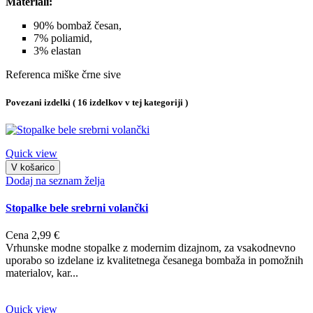
Materiali:
90% bombaž česan,
7% poliamid,
3% elastan
Referenca
miške črne sive
Povezani izdelki
( 16 izdelkov v tej kategoriji )
Quick view
V košarico
Dodaj na seznam želja
Stopalke bele srebrni volančki
Cena
2,99 €
Vrhunske modne stopalke z modernim dizajnom, za vsakodnevno
uporabo so izdelane iz kvalitetnega česanega bombaža in pomožnih
materialov, kar...
Quick view