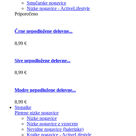
Smučarske nogavice
Nizke nogavice - ActiveLifestyle
Priporočeno
Črne nepodložene delovne...
8,99 €
Sive nepodložene delovne...
8,99 €
Modre nepodložene delovne...
8,99 €
Stopalke
Pletene nizke nogavice
Nizke nogavice
Nizke nogavice z vzorcem
Nevidne nogavice (balerinke)
Kratke nogavice - ActiveLifestyle