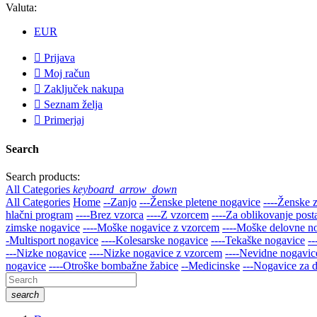
Valuta:
EUR

Prijava

Moj račun

Zaključek nakupa

Seznam želja

Primerjaj
Search
Search products:
All Categories
keyboard_arrow_down
All Categories
Home
--Zanjo
---Ženske pletene nogavice
----Ženske 
hlačni program
----Brez vzorca
----Z vzorcem
----Za oblikovanje post
zimske nogavice
----Moške nogavice z vzorcem
----Moške delovne n
-Multisport nogavice
----Kolesarske nogavice
----Tekaške nogavice
-
---Nizke nogavice
----Nizke nogavice z vzorcem
----Nevidne nogavice
nogavice
----Otroške bombažne žabice
--Medicinske
---Nogavice za d
search