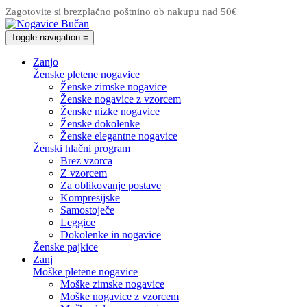
Zagotovite si brezplačno poštnino ob nakupu nad 50€
Toggle navigation
☰
Zanjo
Ženske pletene nogavice
Ženske zimske nogavice
Ženske nogavice z vzorcem
Ženske nizke nogavice
Ženske dokolenke
Ženske elegantne nogavice
Ženski hlačni program
Brez vzorca
Z vzorcem
Za oblikovanje postave
Kompresijske
Samostoječe
Leggice
Dokolenke in nogavice
Ženske pajkice
Zanj
Moške pletene nogavice
Moške zimske nogavice
Moške nogavice z vzorcem