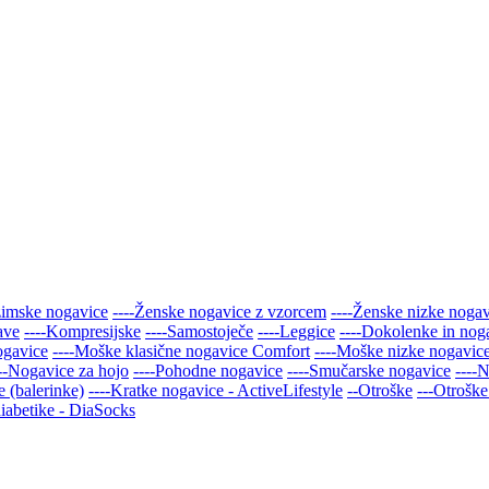
zimske nogavice
----Ženske nogavice z vzorcem
----Ženske nizke noga
ave
----Kompresijske
----Samostoječe
----Leggice
----Dokolenke in nog
ogavice
----Moške klasične nogavice Comfort
----Moške nizke nogavic
---Nogavice za hojo
----Pohodne nogavice
----Smučarske nogavice
----
 (balerinke)
----Kratke nogavice - ActiveLifestyle
--Otroške
---Otroške
iabetike - DiaSocks