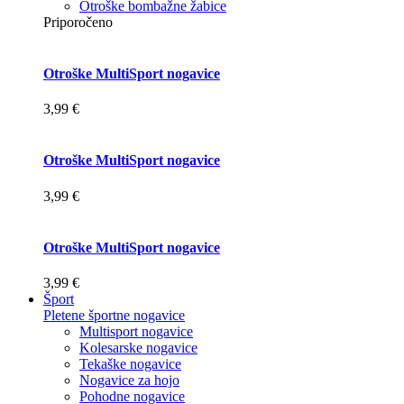
Otroške bombažne žabice
Priporočeno
Otroške MultiSport nogavice
3,99 €
Otroške MultiSport nogavice
3,99 €
Otroške MultiSport nogavice
3,99 €
Šport
Pletene športne nogavice
Multisport nogavice
Kolesarske nogavice
Tekaške nogavice
Nogavice za hojo
Pohodne nogavice