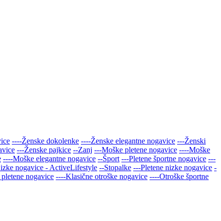
vice
----Ženske dokolenke
----Ženske elegantne nogavice
---Ženski
avice
---Ženske pajkice
--Zanj
---Moške pletene nogavice
----Moške
e
----Moške elegantne nogavice
--Šport
---Pletene športne nogavice
---
Nizke nogavice - ActiveLifestyle
--Stopalke
---Pletene nizke nogavice
-
 pletene nogavice
----Klasične otroške nogavice
----Otroške športne