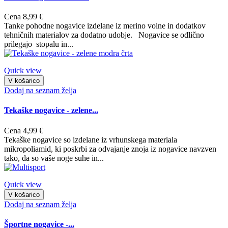
Cena
8,99 €
Tanke pohodne nogavice izdelane iz merino volne in dodatkov
tehničnih materialov za dodatno udobje. Nogavice se odlično
prilegajo stopalu in...
Quick view
V košarico
Dodaj na seznam želja
Tekaške nogavice - zelene...
Cena
4,99 €
Tekaške nogavice so izdelane iz vrhunskega materiala
mikropoliamid, ki poskrbi za odvajanje znoja iz nogavice navzven
tako, da so vaše noge suhe in...
Quick view
V košarico
Dodaj na seznam želja
Športne nogavice -...