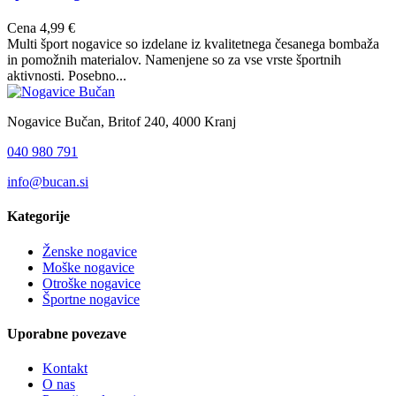
Cena
4,99 €
Multi šport nogavice so izdelane iz kvalitetnega česanega bombaža
in pomožnih materialov. Namenjene so za vse vrste športnih
aktivnosti. Posebno...
Nogavice Bučan, Britof 240, 4000 Kranj
040 980 791
info@bucan.si
Kategorije
Ženske nogavice
Moške nogavice
Otroške nogavice
Športne nogavice
Uporabne povezave
Kontakt
O nas