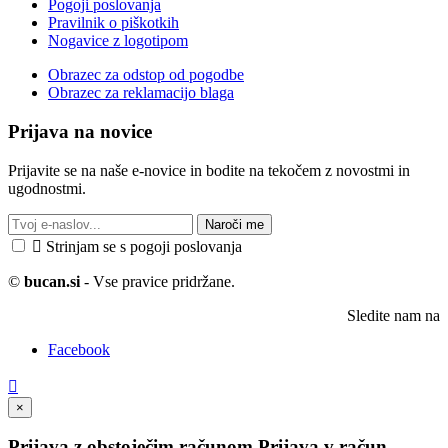
Pogoji poslovanja
Pravilnik o piškotkih
Nogavice z logotipom
Obrazec za odstop od pogodbe
Obrazec za reklamacijo blaga
Prijava na novice
Prijavite se na naše e-novice in bodite na tekočem z novostmi in
ugodnostmi.
Naroči me

Strinjam se s pogoji poslovanja
©
bucan.si
- Vse pravice pridržane.
Sledite nam na
Facebook

×
Prijava z obstoječim računom
Prijava v račun