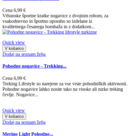
Cena
6,99 €
Vrhunske športne kratke nogavice z dvojnim robom, za
vsakodnevno in športno uporabo so izdelane iz
kvalitetnega česanega bombaža in z dodatkom...
Quick view
V košarico
Dodaj na seznam želja
Pohodne nogavice - Trekking...
Cena
6,99 €
Treking Lifestyle so narejene za vse vrste pohodniških aktivnosti.
Pohodne nogavice lahko nosite tako na visoke ali nizke treking
čevlje. Nogavice...
Quick view
V košarico
Dodaj na seznam želja
Merino Light Pohodne...