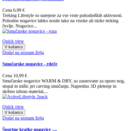
Cena
6,99 €
Treking Lifestyle so narejene za vse vrste pohodniških aktivnosti.
Pohodne nogavice lahko nosite tako na visoke ali nizke treking
čevlje. Nogavice...
Quick view
V košarico
Dodaj na seznam želja
Smučarske nogavice - rdeče
Cena
10,99 €
Smučarske nogavice WARM & DRY, so zasnovane za oporo nog,
stopal in mišic pri carving smučanju. Napredno 3D pletenje in
skrbno izbran material,...
Quick view
V košarico
Dodaj na seznam želja
Športne kratke nogavice -...