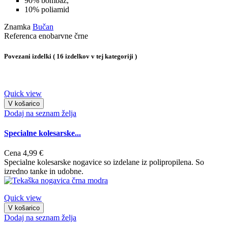
90% bombaž,
10% poliamid
Znamka
Bučan
Referenca
enobarvne črne
Povezani izdelki
( 16 izdelkov v tej kategoriji )
Quick view
V košarico
Dodaj na seznam želja
Specialne kolesarske...
Cena
4,99 €
Specialne kolesarske nogavice so izdelane iz polipropilena. So
izredno tanke in udobne.
Quick view
V košarico
Dodaj na seznam želja