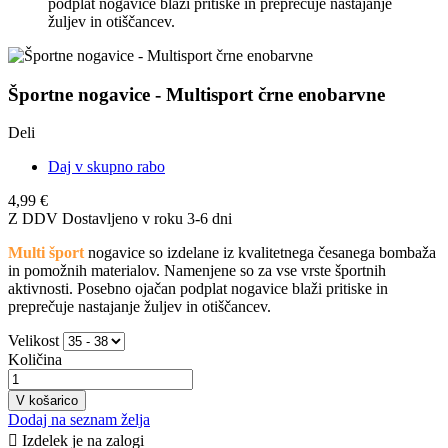
podplat nogavice blaži pritiske in preprečuje nastajanje
žuljev in otiščancev.
Športne nogavice - Multisport črne enobarvne
Deli
Daj v skupno rabo
4,99 €
Z DDV
Dostavljeno v roku 3-6 dni
Multi šport
nogavice so izdelane iz kvalitetnega česanega bombaža
in pomožnih materialov. Namenjene so za vse vrste športnih
aktivnosti. Posebno ojačan podplat nogavice blaži pritiske in
preprečuje nastajanje žuljev in otiščancev.
Velikost
Količina
V košarico
Dodaj na seznam želja

Izdelek je na zalogi