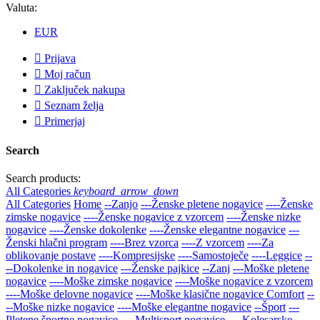
Valuta:
EUR

Prijava

Moj račun

Zaključek nakupa

Seznam želja

Primerjaj
Search
Search products:
All Categories
keyboard_arrow_down
All Categories
Home
--Zanjo
---Ženske pletene nogavice
----Ženske
zimske nogavice
----Ženske nogavice z vzorcem
----Ženske nizke
nogavice
----Ženske dokolenke
----Ženske elegantne nogavice
---
Ženski hlačni program
----Brez vzorca
----Z vzorcem
----Za
oblikovanje postave
----Kompresijske
----Samostoječe
----Leggice
--
--Dokolenke in nogavice
---Ženske pajkice
--Zanj
---Moške pletene
nogavice
----Moške zimske nogavice
----Moške nogavice z vzorcem
----Moške delovne nogavice
----Moške klasične nogavice Comfort
--
--Moške nizke nogavice
----Moške elegantne nogavice
--Šport
---
Pletene športne nogavice
----Multisport nogavice
----Kolesarske