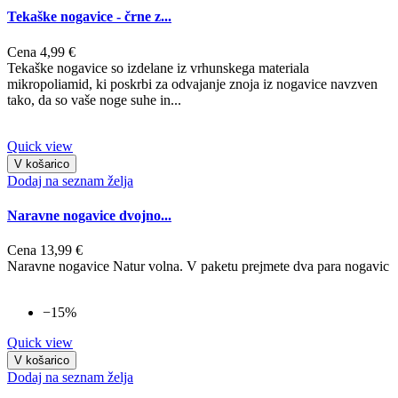
Tekaške nogavice - črne z...
Cena
4,99 €
Tekaške nogavice so izdelane iz vrhunskega materiala
mikropoliamid, ki poskrbi za odvajanje znoja iz nogavice navzven
tako, da so vaše noge suhe in...
Quick view
V košarico
Dodaj na seznam želja
Naravne nogavice dvojno...
Cena
13,99 €
Naravne nogavice Natur volna. V paketu prejmete dva para nogavic
−15%
Quick view
V košarico
Dodaj na seznam želja