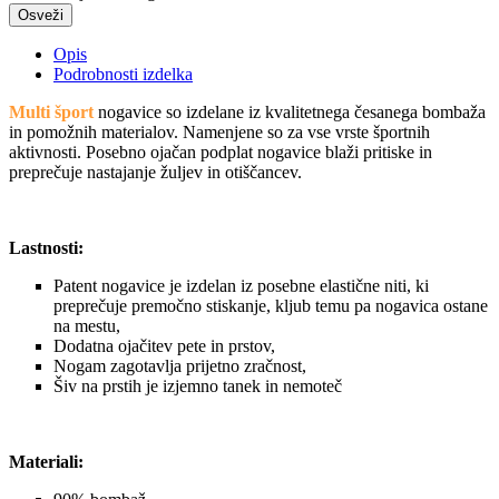
Opis
Podrobnosti izdelka
Multi šport
nogavice so izdelane iz kvalitetnega česanega bombaža
in pomožnih materialov. Namenjene so za vse vrste športnih
aktivnosti. Posebno ojačan podplat nogavice blaži pritiske in
preprečuje nastajanje žuljev in otiščancev.
Lastnosti:
Patent nogavice je izdelan iz posebne elastične niti, ki
preprečuje premočno stiskanje, kljub temu pa nogavica ostane
na mestu,
Dodatna ojačitev pete in prstov,
Nogam zagotavlja prijetno zračnost,
Šiv na prstih je izjemno tanek in nemoteč
Materiali: