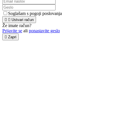
Soglašam s pogoji poslovanja


Ustvari račun
Že imate račun?
Prijavite se
ali
ponastavite geslo

Zapri