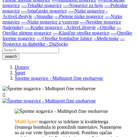
nogavice
----Tekaške nogavice
----Nogavice za hojo
----Pohodne
nogavice
----Smučarske nogavice
----Nizke nogavice -
ActiveLifestyle
--Stopalke
---Pletene nizke nogavice
----Nizke
nogavice
----Nizke nogavice z vzorcem
----Nevidne nogavice
(balerinke)
----Kratke nogavice - ActiveLifestyle
--Otroške
---
Otroške pletene nogavice
----Klasične otroške nogavice
----Otroške
športne nogavice
----Otroške bombažne žabice
--Medicinske
---
Nogavice za diabetike - DiaSocks
search
Domov
Šport
Športne nogavice - Multisport črne enobarvne

Multi šport
nogavice so izdelane iz kvalitetnega
česanega bombaža in pomožnih materialov. Namenjene
so za vse vrste športnih aktivnosti. Posebno ojačan