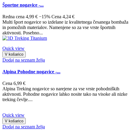
Športne nogavice -...
Redna cena
4,99 €
−15%
Cena
4,24 €
Multi šport nogavice so izdelane iz kvalitetnega česanega bombaža
in pomožnih materialov. Namenjene so za vse vrste športnih
aktivnosti. Posebno...
Quick view
V košarico
Dodaj na seznam želja
Alpina Pohodne nogavice -...
Cena
6,99 €
Alpina Treking nogavice so narejene za vse vrste pohodniških
aktivnosti. Pohodne nogavice lahko nosite tako na visoke ali nizke
treking čevlje....
Quick view
V košarico
Dodaj na seznam želja