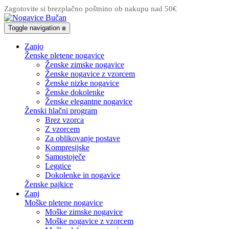
Zagotovite si brezplačno poštnino ob nakupu nad 50€
Toggle navigation
☰
Zanjo
Ženske pletene nogavice
Ženske zimske nogavice
Ženske nogavice z vzorcem
Ženske nizke nogavice
Ženske dokolenke
Ženske elegantne nogavice
Ženski hlačni program
Brez vzorca
Z vzorcem
Za oblikovanje postave
Kompresijske
Samostoječe
Leggice
Dokolenke in nogavice
Ženske pajkice
Zanj
Moške pletene nogavice
Moške zimske nogavice
Moške nogavice z vzorcem