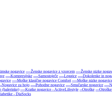
zimske nogavice
----Ženske nogavice z vzorcem
----Ženske nizke noga
ave
----Kompresijske
----Samostoječe
----Leggice
----Dokolenke in nog
ogavice
----Moške klasične nogavice Comfort
----Moške nizke nogavic
---Nogavice za hojo
----Pohodne nogavice
----Smučarske nogavice
----
 (balerinke)
----Kratke nogavice - ActiveLifestyle
--Otroške
---Otroške
iabetike - DiaSocks