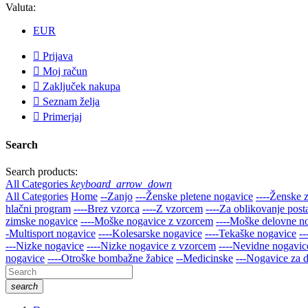
Valuta:
EUR

Prijava

Moj račun

Zaključek nakupa

Seznam želja

Primerjaj
Search
Search products:
All Categories
keyboard_arrow_down
All Categories
Home
--Zanjo
---Ženske pletene nogavice
----Ženske 
hlačni program
----Brez vzorca
----Z vzorcem
----Za oblikovanje post
zimske nogavice
----Moške nogavice z vzorcem
----Moške delovne n
-Multisport nogavice
----Kolesarske nogavice
----Tekaške nogavice
-
---Nizke nogavice
----Nizke nogavice z vzorcem
----Nevidne nogavice
nogavice
----Otroške bombažne žabice
--Medicinske
---Nogavice za d
search