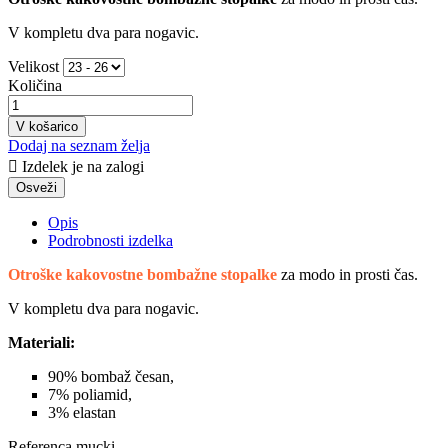
V kompletu dva para nogavic.
Velikost
Količina
V košarico
Dodaj na seznam želja

Izdelek je na zalogi
Opis
Podrobnosti izdelka
Otroške kakovostne bombažne stopalke
za modo in prosti čas.
V kompletu dva para nogavic.
Materiali:
90% bombaž česan,
7% poliamid,
3% elastan
Referenca
mucki