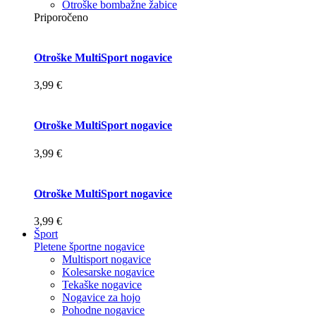
Otroške bombažne žabice
Priporočeno
Otroške MultiSport nogavice
3,99 €
Otroške MultiSport nogavice
3,99 €
Otroške MultiSport nogavice
3,99 €
Šport
Pletene športne nogavice
Multisport nogavice
Kolesarske nogavice
Tekaške nogavice
Nogavice za hojo
Pohodne nogavice