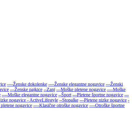
vice
----Ženske dokolenke
----Ženske elegantne nogavice
---Ženski
avice
---Ženske pajkice
--Zanj
---Moške pletene nogavice
----Moške
e
----Moške elegantne nogavice
--Šport
---Pletene športne nogavice
---
Nizke nogavice - ActiveLifestyle
--Stopalke
---Pletene nizke nogavice
-
 pletene nogavice
----Klasične otroške nogavice
----Otroške športne