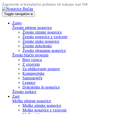
Zagotovite si brezplačno poštnino ob nakupu nad 50€
Toggle navigation
☰
Zanjo
Ženske pletene nogavice
Ženske zimske nogavice
Ženske nogavice z vzorcem
Ženske nizke nogavice
Ženske dokolenke
Ženske elegantne nogavice
Ženski hlačni program
Brez vzorca
Z vzorcem
Za oblikovanje postave
Kompresijske
Samostoječe
Leggice
Dokolenke in nogavice
Ženske pajkice
Zanj
Moške pletene nogavice
Moške zimske nogavice
Moške nogavice z vzorcem