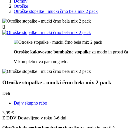
Domov
Otroške
Otroške stopalke - mucki črno bela mix 2 pack

Otroške kakovostne bombažne stopalke
za modo in prosti ča
V kompletu dva para nogavic.
Otroške stopalke - mucki črno bela mix 2 pack
Deli
Daj v skupno rabo
3,99 €
Z DDV
Dostavljeno v roku 3-6 dni
Otroške kakovostne bombažne stopalke
za modo in prosti čas.