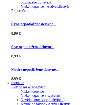
Smučarske nogavice
Nizke nogavice - ActiveLifestyle
Priporočeno
Črne nepodložene delovne...
8,99 €
Sive nepodložene delovne...
8,99 €
Modre nepodložene delovne...
8,99 €
Stopalke
Pletene nizke nogavice
Nizke nogavice
Nizke nogavice z vzorcem
Nevidne nogavice (balerinke)
Kratke nogavice - ActiveLifestyle