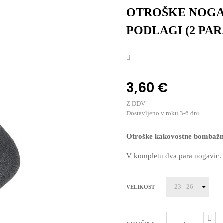
OTROŠKE NOGAV
PODLAGI (2 PAR
3,60 €
Z DDV
Dostavljeno v roku 3-6 dni
Otroške kakovostne bombažn
V kompletu dva para nogavic.
VELIKOST