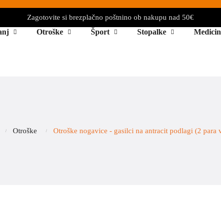
Zagotovite si brezplačno poštnino ob nakupu nad 50€
anj
Otroške
Šport
Stopalke
Medicin
Otroške
Otroške nogavice - gasilci na antracit podlagi (2 para 