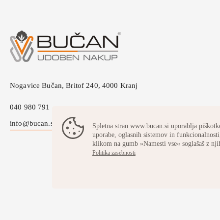
Nogavice Bučan, Britof 240, 4000 Kranj
040 980 791
info@bucan.si
Spletna stran www.bucan.si uporablja piškotke
uporabe, oglasnih sistemov in funkcionalnosti,
klikom na gumb »Namesti vse« soglašaš z nji
Politika zasebnosti