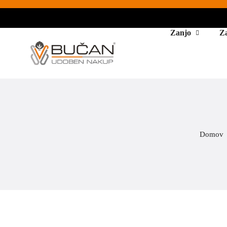
Zanjo
Z
Domov