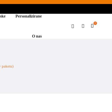
ske
Personalizirane
0
O nas
v paketu)