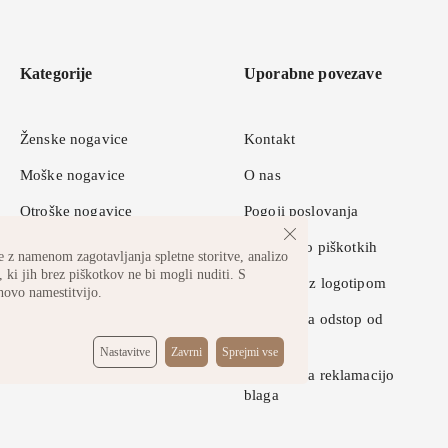
Kategorije
Uporabne povezave
Ženske nogavice
Kontakt
Moške nogavice
O nas
Otroške nogavice
Pogoji poslovanja
Športne nogavice
Pravilnik o piškotkih
 z namenom zagotavljanja spletne storitve, analizo
 ki jih brez piškotkov ne bi mogli nuditi. S
Nogavice z logotipom
hovo namestitvijo.
Obrazec za odstop od
pogodbe
Nastavitve
Zavrni
Sprejmi vse
Obrazec za reklamacijo
blaga