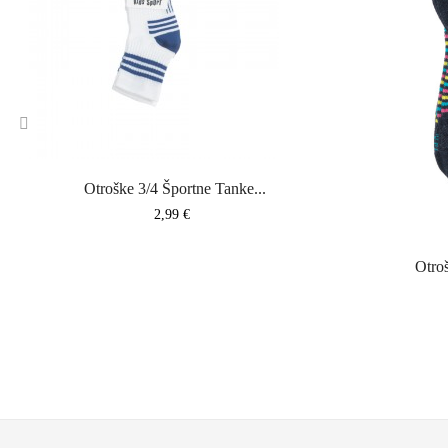
‹
Otroške 3/4 Športne Tanke...
Cena
2,99 €
Otroš