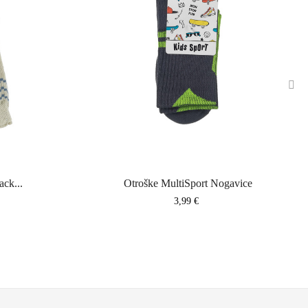
›
ack...
Otroške MultiSport Nogavice
Cena
3,99 €