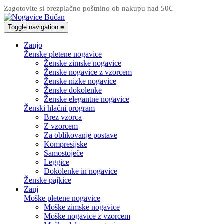
Zagotovite si brezplačno poštnino ob nakupu nad 50€
Toggle navigation
☰
Zanjo
Ženske pletene nogavice
Ženske zimske nogavice
Ženske nogavice z vzorcem
Ženske nizke nogavice
Ženske dokolenke
Ženske elegantne nogavice
Ženski hlačni program
Brez vzorca
Z vzorcem
Za oblikovanje postave
Kompresijske
Samostoječe
Leggice
Dokolenke in nogavice
Ženske pajkice
Zanj
Moške pletene nogavice
Moške zimske nogavice
Moške nogavice z vzorcem