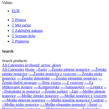
Valuta:
EUR

Prijava

Moj račun

Zaključek nakupa

Seznam želja

Primerjaj
Search
Search products:
All Categories
keyboard_arrow_down
All Categories
Home
--Zanjo
---Ženske pletene nogavice
----Ženske
zimske nogavice
----Ženske nogavice z vzorcem
----Ženske nizke
nogavice
----Ženske dokolenke
----Ženske elegantne nogavice
---
Ženski hlačni program
----Brez vzorca
----Z vzorcem
----Za
oblikovanje postave
----Kompresijske
----Samostoječe
----Leggice
--
--Dokolenke in nogavice
---Ženske pajkice
--Zanj
---Moške pletene
nogavice
----Moške zimske nogavice
----Moške nogavice z vzorcem
----Moške delovne nogavice
----Moške klasične nogavice Comfort
--
--Moške nizke nogavice
----Moške elegantne nogavice
--Šport
---
Pletene športne nogavice
----Multisport nogavice
----Kolesarske