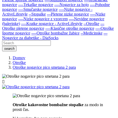
nogavice
----Tekaške nogavice
----Nogavice za hojo
----Pohodne
nogavice
----Smučarske nogavice
----Nizke nogavice -
ActiveLifestyle
--Stopalke
---Pletene nizke nogavice
----Nizke
nogavice
----Nizke nogavice z vzorcem
----Nevidne nogavice
(balerinke)
----Kratke nogavice - ActiveLifestyle
--Otroške
---
Otroške pletene nogavice
----Klasične otroške nogavice
----Otroške
športne nogavice
----Otroške bombažne žabice
--Medicinske
---
Nogavice za diabetike - DiaSocks
search
Domov
Otroške
Otroške nogavice pico smetana 2 para

Otroške kakovostne bombažne stopalke
za modo in
prosti čas.