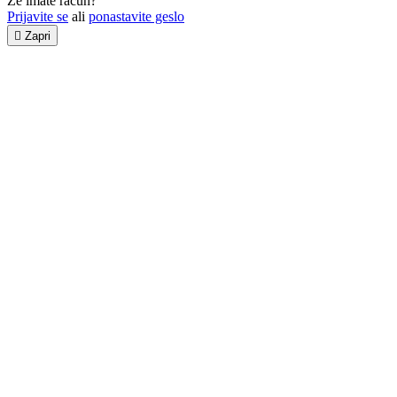
Že imate račun?
Prijavite se
ali
ponastavite geslo

Zapri