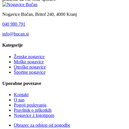
Nogavice Bučan, Britof 240, 4000 Kranj
040 980 791
info@bucan.si
Kategorije
Ženske nogavice
Moške nogavice
Otroške nogavice
Športne nogavice
Uporabne povezave
Kontakt
O nas
Pogoji poslovanja
Pravilnik o piškotkih
Nogavice z logotipom
Obrazec za odstop od pogodbe