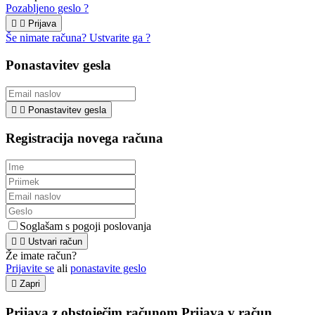
Pozabljeno geslo ?


Prijava
Še nimate računa? Ustvarite ga ?
Ponastavitev gesla


Ponastavitev gesla
Registracija novega računa
Soglašam s pogoji poslovanja


Ustvari račun
Že imate račun?
Prijavite se
ali
ponastavite geslo

Zapri
Prijava z obstoječim računom
Prijava v račun