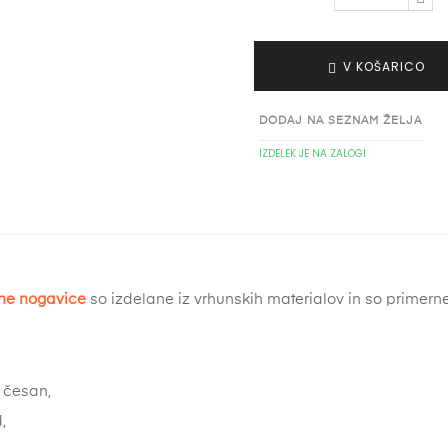
V KOŠARICO
DODAJ NA SEZNAM ŽELJA
IZDELEK JE NA ZALOGI
tne nogavice
so izdelane iz vrhunskih materialov in so primerne
česan,
,