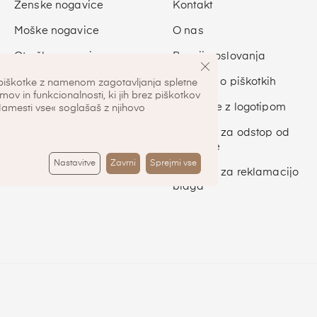
Ženske nogavice
Kontakt
Moške nogavice
O nas
Otroške nogavice
Pogoji poslovanja
Športne nogavice
Pravilnik o piškotkih
piškotke z namenom zagotavljanja spletne
mov in funkcionalnosti, ki jih brez piškotkov
Nogavice z logotipom
Namesti vse« soglašaš z njihovo
Obrazec za odstop od
pogodbe
Nastavitve
Zavrni
Sprejmi vse
Obrazec za reklamacijo
blaga