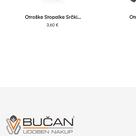
‹
Otroške Stopalke Srčki...
Ot
Cena
3,60 €