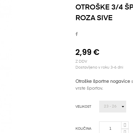
OTROŠKE 3/4 Š
ROZA SIVE
2,99 €
Z DDV
Dostavljeno v roku 3-6 dni
Otroške športne nogavice
vrste športov.
VELIKOST
KOLIČINA