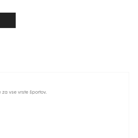
 za vse vrste športov.