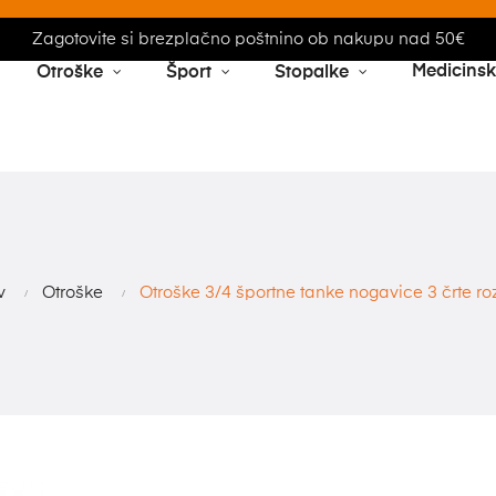
Zagotovite si brezplačno poštnino ob nakupu nad 50€
Medicins
Otroške
Šport
Stopalke
v
Otroške
Otroške 3/4 športne tanke nogavice 3 črte ro