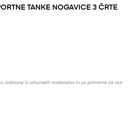
PORTNE TANKE NOGAVICE 3 ČRTE
so izdelane iz vrhunskih materialov in so primerne za vse