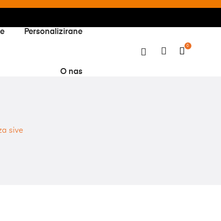
ke
Personalizirane
0
O nas
za sive