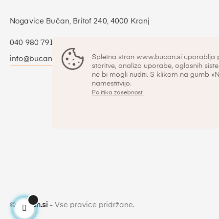
Nogavice Bučan, Britof 240, 4000 Kranj
040 980 791
Spletna stran www.bucan.si uporablja 
info@bucan.si
storitve, analizo uporabe, oglasnih siste
ne bi mogli nuditi. S klikom na gumb »
namestitvijo.
Politika zasebnosti
©
bucan.si
- Vse pravice pridržane.