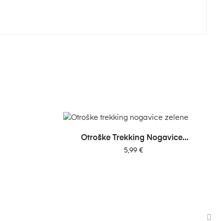
Otroške Trekking Nogavice...
Cena
5,99 €