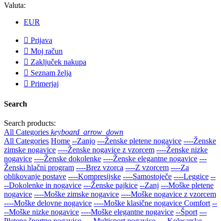
Valuta:
EUR

Prijava

Moj račun

Zaključek nakupa

Seznam želja

Primerjaj
Search
Search products:
All Categories
keyboard_arrow_down
All Categories
Home
--Zanjo
---Ženske pletene nogavice
----Ženske
zimske nogavice
----Ženske nogavice z vzorcem
----Ženske nizke
nogavice
----Ženske dokolenke
----Ženske elegantne nogavice
---
Ženski hlačni program
----Brez vzorca
----Z vzorcem
----Za
oblikovanje postave
----Kompresijske
----Samostoječe
----Leggice
--
--Dokolenke in nogavice
---Ženske pajkice
--Zanj
---Moške pletene
nogavice
----Moške zimske nogavice
----Moške nogavice z vzorcem
----Moške delovne nogavice
----Moške klasične nogavice Comfort
--
--Moške nizke nogavice
----Moške elegantne nogavice
--Šport
---
Pletene športne nogavice
----Multisport nogavice
----Kolesarske