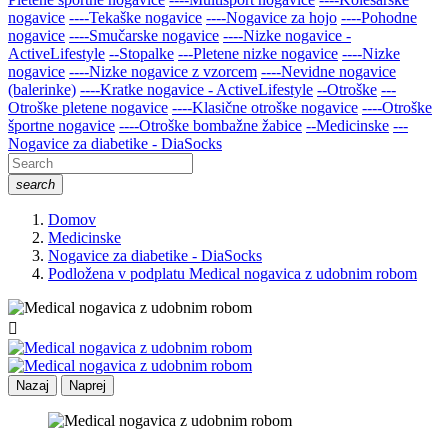
nogavice
----Tekaške nogavice
----Nogavice za hojo
----Pohodne
nogavice
----Smučarske nogavice
----Nizke nogavice -
ActiveLifestyle
--Stopalke
---Pletene nizke nogavice
----Nizke
nogavice
----Nizke nogavice z vzorcem
----Nevidne nogavice
(balerinke)
----Kratke nogavice - ActiveLifestyle
--Otroške
---
Otroške pletene nogavice
----Klasične otroške nogavice
----Otroške
športne nogavice
----Otroške bombažne žabice
--Medicinske
---
Nogavice za diabetike - DiaSocks
search
Domov
Medicinske
Nogavice za diabetike - DiaSocks
Podložena v podplatu Medical nogavica z udobnim robom

Nazaj
Naprej