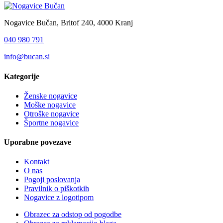
Nogavice Bučan, Britof 240, 4000 Kranj
040 980 791
info@bucan.si
Kategorije
Ženske nogavice
Moške nogavice
Otroške nogavice
Športne nogavice
Uporabne povezave
Kontakt
O nas
Pogoji poslovanja
Pravilnik o piškotkih
Nogavice z logotipom
Obrazec za odstop od pogodbe