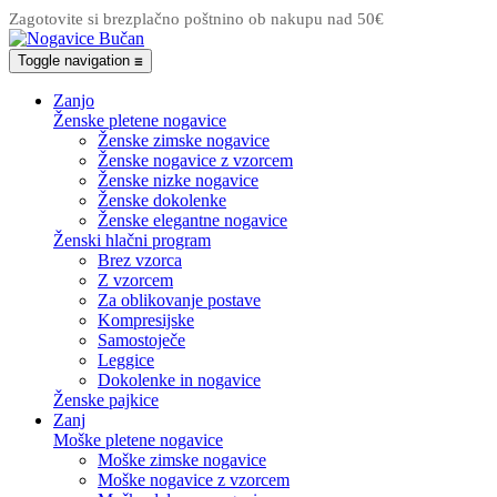
Zagotovite si brezplačno poštnino ob nakupu nad 50€
Toggle navigation
☰
Zanjo
Ženske pletene nogavice
Ženske zimske nogavice
Ženske nogavice z vzorcem
Ženske nizke nogavice
Ženske dokolenke
Ženske elegantne nogavice
Ženski hlačni program
Brez vzorca
Z vzorcem
Za oblikovanje postave
Kompresijske
Samostoječe
Leggice
Dokolenke in nogavice
Ženske pajkice
Zanj
Moške pletene nogavice
Moške zimske nogavice
Moške nogavice z vzorcem