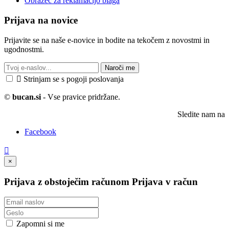
Obrazec za reklamacijo blaga
Prijava na novice
Prijavite se na naše e-novice in bodite na tekočem z novostmi in
ugodnostmi.
Naroči me

Strinjam se s pogoji poslovanja
©
bucan.si
- Vse pravice pridržane.
Sledite nam na
Facebook

×
Prijava z obstoječim računom
Prijava v račun
Zapomni si me