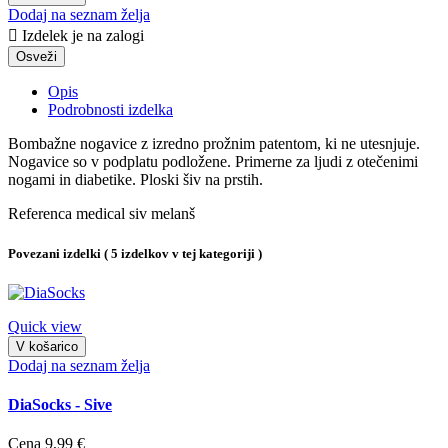
Dodaj na seznam želja

Izdelek je na zalogi
Opis
Podrobnosti izdelka
Bombažne nogavice z izredno prožnim patentom, ki ne utesnjuje.
Nogavice so v podplatu podložene. Primerne za ljudi z otečenimi
nogami in diabetike. Ploski šiv na prstih.
Referenca
medical siv melanš
Povezani izdelki
( 5 izdelkov v tej kategoriji )
Quick view
V košarico
Dodaj na seznam želja
DiaSocks - Sive
Cena
9,99 €