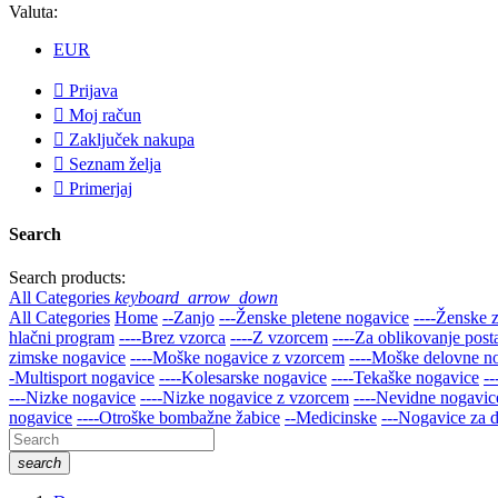
Valuta:
EUR

Prijava

Moj račun

Zaključek nakupa

Seznam želja

Primerjaj
Search
Search products:
All Categories
keyboard_arrow_down
All Categories
Home
--Zanjo
---Ženske pletene nogavice
----Ženske 
hlačni program
----Brez vzorca
----Z vzorcem
----Za oblikovanje post
zimske nogavice
----Moške nogavice z vzorcem
----Moške delovne n
-Multisport nogavice
----Kolesarske nogavice
----Tekaške nogavice
-
---Nizke nogavice
----Nizke nogavice z vzorcem
----Nevidne nogavice
nogavice
----Otroške bombažne žabice
--Medicinske
---Nogavice za d
search