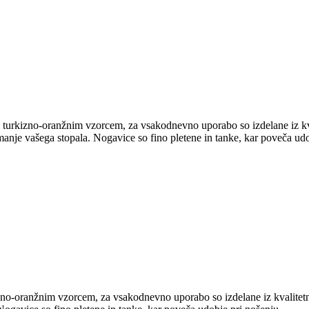
 turkizno-oranžnim vzorcem, za vsakodnevno uporabo so izdelane iz k
nje vašega stopala. Nogavice so fino pletene in tanke, kar poveča udo
zno-oranžnim vzorcem, za vsakodnevno uporabo so izdelane iz kvalite