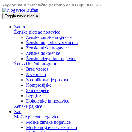
Zagotovite si brezplačno poštnino ob nakupu nad 50€
Toggle navigation
☰
Zanjo
Ženske pletene nogavice
Ženske zimske nogavice
Ženske nogavice z vzorcem
Ženske nizke nogavice
Ženske dokolenke
Ženske elegantne nogavice
Ženski hlačni program
Brez vzorca
Z vzorcem
Za oblikovanje postave
Kompresijske
Samostoječe
Leggice
Dokolenke in nogavice
Ženske pajkice
Zanj
Moške pletene nogavice
Moške zimske nogavice
Moške nogavice z vzorcem