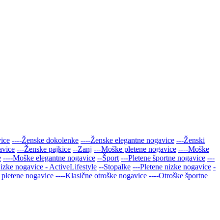
vice
----Ženske dokolenke
----Ženske elegantne nogavice
---Ženski
avice
---Ženske pajkice
--Zanj
---Moške pletene nogavice
----Moške
e
----Moške elegantne nogavice
--Šport
---Pletene športne nogavice
---
Nizke nogavice - ActiveLifestyle
--Stopalke
---Pletene nizke nogavice
-
 pletene nogavice
----Klasične otroške nogavice
----Otroške športne