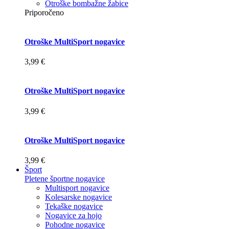
Otroške bombažne žabice
Priporočeno
Otroške MultiSport nogavice
3,99 €
Otroške MultiSport nogavice
3,99 €
Otroške MultiSport nogavice
3,99 €
Šport
Pletene športne nogavice
Multisport nogavice
Kolesarske nogavice
Tekaške nogavice
Nogavice za hojo
Pohodne nogavice