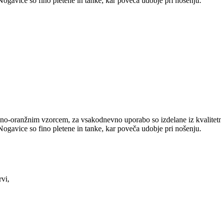
ogavice so fino pletene in tanke, kar poveča udobje pri nošenju.
zno-oranžnim vzorcem, za vsakodnevno uporabo so izdelane iz kvalite
ogavice so fino pletene in tanke, kar poveča udobje pri nošenju.
rvi,