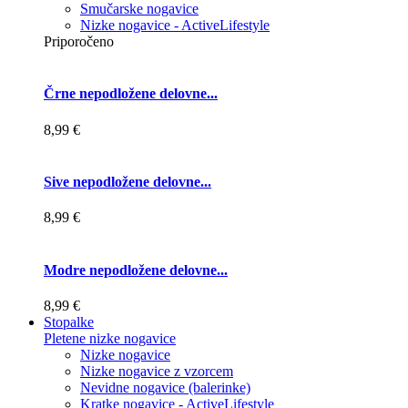
Smučarske nogavice
Nizke nogavice - ActiveLifestyle
Priporočeno
Črne nepodložene delovne...
8,99 €
Sive nepodložene delovne...
8,99 €
Modre nepodložene delovne...
8,99 €
Stopalke
Pletene nizke nogavice
Nizke nogavice
Nizke nogavice z vzorcem
Nevidne nogavice (balerinke)
Kratke nogavice - ActiveLifestyle