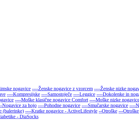
zimske nogavice
----Ženske nogavice z vzorcem
----Ženske nizke noga
ave
----Kompresijske
----Samostoječe
----Leggice
----Dokolenke in nog
ogavice
----Moške klasične nogavice Comfort
----Moške nizke nogavic
---Nogavice za hojo
----Pohodne nogavice
----Smučarske nogavice
----
 (balerinke)
----Kratke nogavice - ActiveLifestyle
--Otroške
---Otroške
iabetike - DiaSocks