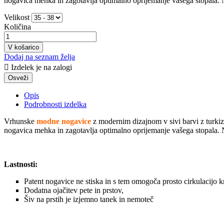
nogavica mehka in zagotavlja optimalno oprijemanje vašega stopala. N
Velikost
Količina
V košarico
Dodaj na seznam želja

Izdelek je na zalogi
Opis
Podrobnosti izdelka
Vrhunske
modne nogavice
z modernim dizajnom v sivi barvi z turki
nogavica mehka in zagotavlja optimalno oprijemanje vašega stopala. N
Lastnosti:
Patent nogavice ne stiska in s tem omogoča prosto cirkulacijo k
Dodatna ojačitev pete in prstov,
Šiv na prstih je izjemno tanek in nemoteč