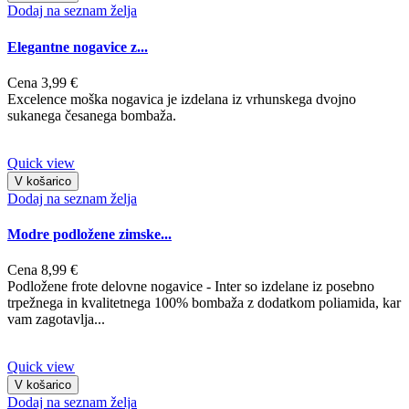
Dodaj na seznam želja
Elegantne nogavice z...
Cena
3,99 €
Excelence moška nogavica je izdelana iz vrhunskega dvojno
sukanega česanega bombaža.
Quick view
V košarico
Dodaj na seznam želja
Modre podložene zimske...
Cena
8,99 €
Podložene frote delovne nogavice - Inter so izdelane iz posebno
trpežnega in kvalitetnega 100% bombaža z dodatkom poliamida, kar
vam zagotavlja...
Quick view
V košarico
Dodaj na seznam želja