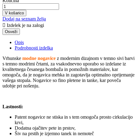
Količina
V košarico
Dodaj na seznam želja

Izdelek je na zalogi
Opis
Podrobnosti izdelka
Vrhunske
modne nogavice
z modernim dizajnom v temno sivi barvi
s temno modrimi črtami, za vsakodnevno uporabo so izdelane iz
kvalitetnega česanega bombaža in pomožnih materialov, kar
omogoča, da je nogavica mehka in zagotavlja optimalno oprijemanje
vašega stopala. Nogavice so fino pletene in tanke, kar poveča
udobje pri nošenju.
Lastnosti:
Patent nogavice ne stiska in s tem omogoča prosto cirkulacijo
krvi,
Dodatna ojačitev pete in prstov,
Šiv na prstih je izjemno tanek in nemoteč