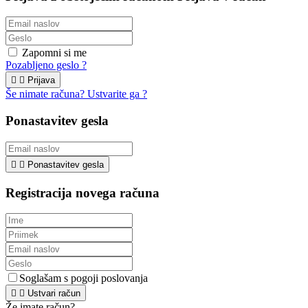
Zapomni si me
Pozabljeno geslo ?


Prijava
Še nimate računa? Ustvarite ga ?
Ponastavitev gesla


Ponastavitev gesla
Registracija novega računa
Soglašam s pogoji poslovanja


Ustvari račun
Že imate račun?