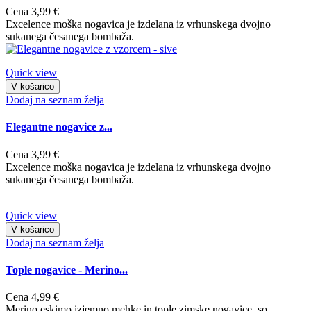
Cena
3,99 €
Excelence moška nogavica je izdelana iz vrhunskega dvojno
sukanega česanega bombaža.
Quick view
V košarico
Dodaj na seznam želja
Elegantne nogavice z...
Cena
3,99 €
Excelence moška nogavica je izdelana iz vrhunskega dvojno
sukanega česanega bombaža.
Quick view
V košarico
Dodaj na seznam želja
Tople nogavice - Merino...
Cena
4,99 €
Merino eskimo izjemno mehke in tople zimske nogavice, so