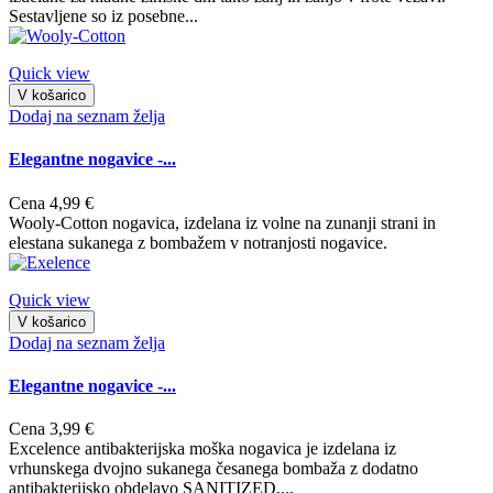
Sestavljene so iz posebne...
Quick view
V košarico
Dodaj na seznam želja
Elegantne nogavice -...
Cena
4,99 €
Wooly-Cotton nogavica, izdelana iz volne na zunanji strani in
elestana sukanega z bombažem v notranjosti nogavice.
Quick view
V košarico
Dodaj na seznam želja
Elegantne nogavice -...
Cena
3,99 €
Excelence antibakterijska moška nogavica je izdelana iz
vrhunskega dvojno sukanega česanega bombaža z dodatno
antibakterijsko obdelavo SANITIZED,...