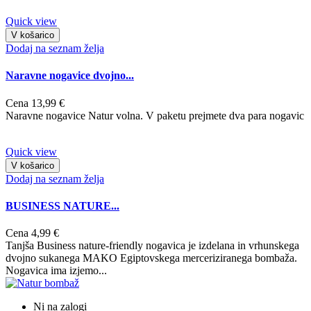
Quick view
V košarico
Dodaj na seznam želja
Naravne nogavice dvojno...
Cena
13,99 €
Naravne nogavice Natur volna. V paketu prejmete dva para nogavic
Quick view
V košarico
Dodaj na seznam želja
BUSINESS NATURE...
Cena
4,99 €
Tanjša Business nature-friendly nogavica je izdelana in vrhunskega
dvojno sukanega MAKO Egiptovskega merceriziranega bombaža.
Nogavica ima izjemo...
Ni na zalogi