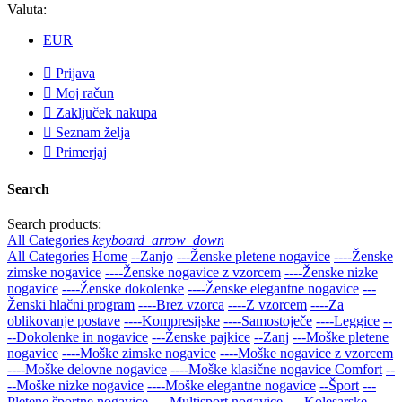
Valuta:
EUR

Prijava

Moj račun

Zaključek nakupa

Seznam želja

Primerjaj
Search
Search products:
All Categories
keyboard_arrow_down
All Categories
Home
--Zanjo
---Ženske pletene nogavice
----Ženske
zimske nogavice
----Ženske nogavice z vzorcem
----Ženske nizke
nogavice
----Ženske dokolenke
----Ženske elegantne nogavice
---
Ženski hlačni program
----Brez vzorca
----Z vzorcem
----Za
oblikovanje postave
----Kompresijske
----Samostoječe
----Leggice
--
--Dokolenke in nogavice
---Ženske pajkice
--Zanj
---Moške pletene
nogavice
----Moške zimske nogavice
----Moške nogavice z vzorcem
----Moške delovne nogavice
----Moške klasične nogavice Comfort
--
--Moške nizke nogavice
----Moške elegantne nogavice
--Šport
---
Pletene športne nogavice
----Multisport nogavice
----Kolesarske