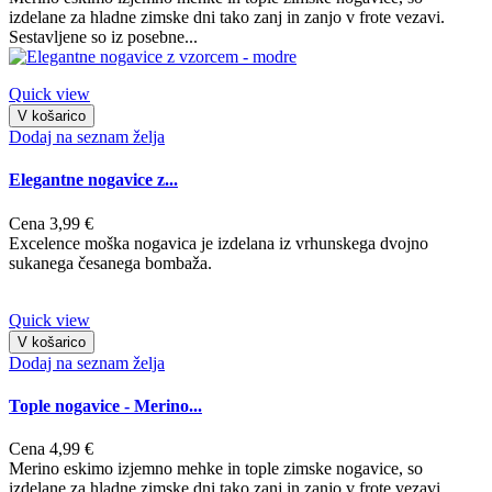
izdelane za hladne zimske dni tako zanj in zanjo v frote vezavi.
Sestavljene so iz posebne...
Quick view
V košarico
Dodaj na seznam želja
Elegantne nogavice z...
Cena
3,99 €
Excelence moška nogavica je izdelana iz vrhunskega dvojno
sukanega česanega bombaža.
Quick view
V košarico
Dodaj na seznam želja
Tople nogavice - Merino...
Cena
4,99 €
Merino eskimo izjemno mehke in tople zimske nogavice, so
izdelane za hladne zimske dni tako zanj in zanjo v frote vezavi.