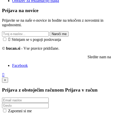
Obrazec za reklamacijo blaga
Prijava na novice
Prijavite se na naše e-novice in bodite na tekočem z novostmi in
ugodnostmi.
Naroči me

Strinjam se s pogoji poslovanja
©
bucan.si
- Vse pravice pridržane.
Sledite nam na
Facebook

×
Prijava z obstoječim računom
Prijava v račun
Zapomni si me