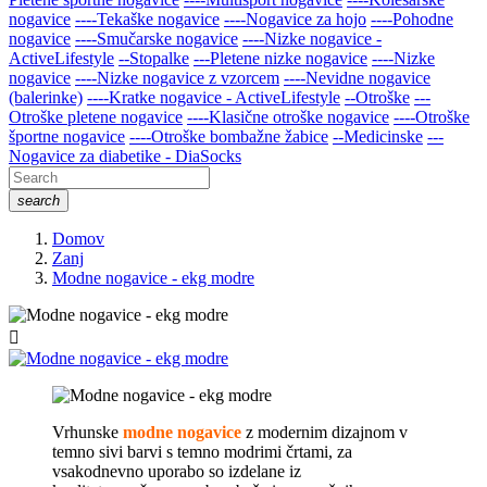
nogavice
----Tekaške nogavice
----Nogavice za hojo
----Pohodne
nogavice
----Smučarske nogavice
----Nizke nogavice -
ActiveLifestyle
--Stopalke
---Pletene nizke nogavice
----Nizke
nogavice
----Nizke nogavice z vzorcem
----Nevidne nogavice
(balerinke)
----Kratke nogavice - ActiveLifestyle
--Otroške
---
Otroške pletene nogavice
----Klasične otroške nogavice
----Otroške
športne nogavice
----Otroške bombažne žabice
--Medicinske
---
Nogavice za diabetike - DiaSocks
search
Domov
Zanj
Modne nogavice - ekg modre

Vrhunske
modne nogavice
z modernim dizajnom v
temno sivi barvi s temno modrimi črtami, za
vsakodnevno uporabo so izdelane iz