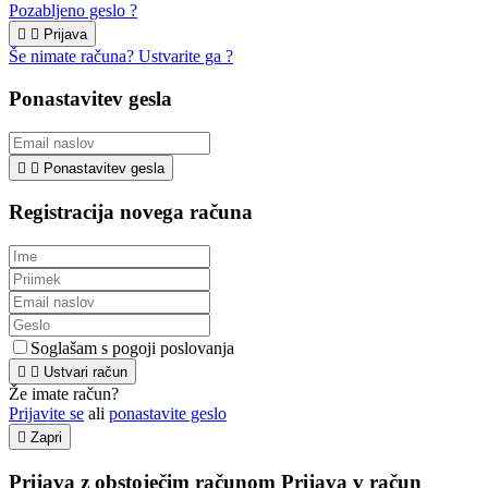
Pozabljeno geslo ?


Prijava
Še nimate računa? Ustvarite ga ?
Ponastavitev gesla


Ponastavitev gesla
Registracija novega računa
Soglašam s pogoji poslovanja


Ustvari račun
Že imate račun?
Prijavite se
ali
ponastavite geslo

Zapri
Prijava z obstoječim računom
Prijava v račun