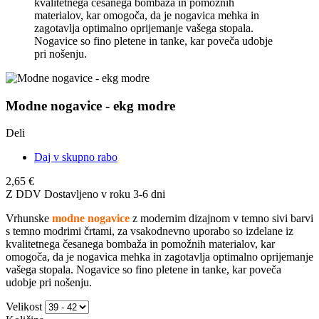
kvalitetnega česanega bombaža in pomožnih
materialov, kar omogoča, da je nogavica mehka in
zagotavlja optimalno oprijemanje vašega stopala.
Nogavice so fino pletene in tanke, kar poveča udobje
pri nošenju.
Modne nogavice - ekg modre
Deli
Daj v skupno rabo
2,65 €
Z DDV
Dostavljeno v roku 3-6 dni
Vrhunske
modne nogavice
z modernim dizajnom v temno sivi barvi
s temno modrimi črtami, za vsakodnevno uporabo so izdelane iz
kvalitetnega česanega bombaža in pomožnih materialov, kar
omogoča, da je nogavica mehka in zagotavlja optimalno oprijemanje
vašega stopala. Nogavice so fino pletene in tanke, kar poveča
udobje pri nošenju.
Velikost