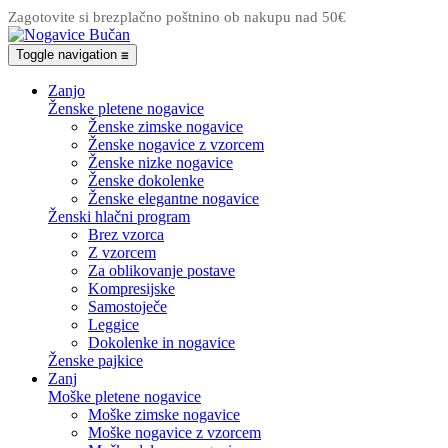
Zagotovite si brezplačno poštnino ob nakupu nad 50€
Toggle navigation
☰
Zanjo
Ženske pletene nogavice
Ženske zimske nogavice
Ženske nogavice z vzorcem
Ženske nizke nogavice
Ženske dokolenke
Ženske elegantne nogavice
Ženski hlačni program
Brez vzorca
Z vzorcem
Za oblikovanje postave
Kompresijske
Samostoječe
Leggice
Dokolenke in nogavice
Ženske pajkice
Zanj
Moške pletene nogavice
Moške zimske nogavice
Moške nogavice z vzorcem