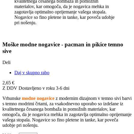
kvalitetnega česanega bombaža in pomožnih
materialov, kar omogoča, da je nogavica mehka in
zagotavlja optimalno oprijemanje vašega stopala.
Nogavice so fino pletene in tanke, kar poveča udobje
pri nošenju.
Moške modne nogavice - pacman in pikice temno
sive
Deli
Daj v skupno rabo
2,65 €
Z DDV
Dostavljeno v roku 3-6 dni
Vrhunske
modne nogavice
z modernim dizajnom v temno sivi barvi
s temno modrimi črtami, za vsakodnevno uporabo so izdelane iz
kvalitetnega česanega bombaža in pomožnih materialov, kar
omogoča, da je nogavica mehka in zagotavlja optimalno oprijemanje
vašega stopala. Nogavice so fino pletene in tanke, kar poveča
udobje pri nošenju.