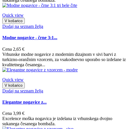
sukanega česanega bombaža.
Quick view
V košarico
Dodaj na seznam želja
Modne nogavice - črne 3:1...
Cena
2,65 €
Vrhunske modne nogavice z modernim dizajnom v sivi barvi z
turkizno-oranžnim vzorcem, za vsakodnevno uporabo so izdelane iz
kvalitetnega česanega...
Quick view
V košarico
Dodaj na seznam želja
Elegantne nogavice z...
Cena
3,99 €
Excelence moška nogavica je izdelana iz vrhunskega dvojno
sukanega česanega bombaža.