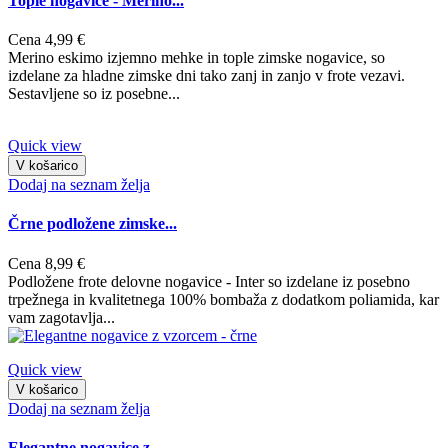
Tople nogavice - Merino...
Cena
4,99 €
Merino eskimo izjemno mehke in tople zimske nogavice, so
izdelane za hladne zimske dni tako zanj in zanjo v frote vezavi.
Sestavljene so iz posebne...
Quick view
V košarico
Dodaj na seznam želja
Črne podložene zimske...
Cena
8,99 €
Podložene frote delovne nogavice - Inter so izdelane iz posebno
trpežnega in kvalitetnega 100% bombaža z dodatkom poliamida, kar
vam zagotavlja...
Quick view
V košarico
Dodaj na seznam želja
Elegantne nogavice z...