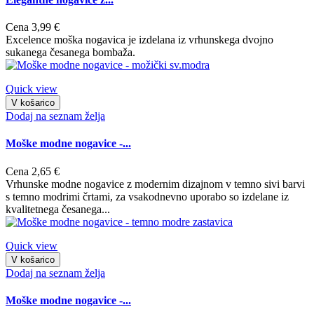
Cena
3,99 €
Excelence moška nogavica je izdelana iz vrhunskega dvojno
sukanega česanega bombaža.
Quick view
V košarico
Dodaj na seznam želja
Moške modne nogavice -...
Cena
2,65 €
Vrhunske modne nogavice z modernim dizajnom v temno sivi barvi
s temno modrimi črtami, za vsakodnevno uporabo so izdelane iz
kvalitetnega česanega...
Quick view
V košarico
Dodaj na seznam želja
Moške modne nogavice -...