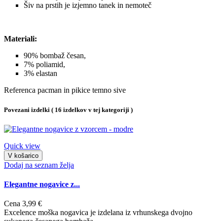
Šiv na prstih je izjemno tanek in nemoteč
Materiali:
90% bombaž česan,
7% poliamid,
3% elastan
Referenca
pacman in pikice temno sive
Povezani izdelki
( 16 izdelkov v tej kategoriji )
Quick view
V košarico
Dodaj na seznam želja
Elegantne nogavice z...
Cena
3,99 €
Excelence moška nogavica je izdelana iz vrhunskega dvojno