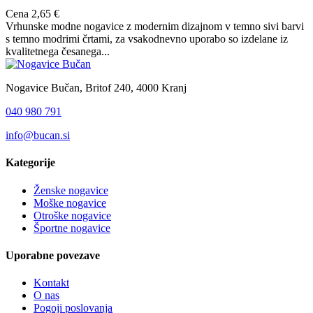
Cena
2,65 €
Vrhunske modne nogavice z modernim dizajnom v temno sivi barvi
s temno modrimi črtami, za vsakodnevno uporabo so izdelane iz
kvalitetnega česanega...
Nogavice Bučan, Britof 240, 4000 Kranj
040 980 791
info@bucan.si
Kategorije
Ženske nogavice
Moške nogavice
Otroške nogavice
Športne nogavice
Uporabne povezave
Kontakt
O nas
Pogoji poslovanja