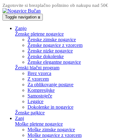
Zagotovite si brezplačno poštnino ob nakupu nad 50€
Toggle navigation
☰
Zanjo
Ženske pletene nogavice
Ženske zimske nogavice
Ženske nogavice z vzorcem
Ženske nizke nogavice
Ženske dokolenke
Ženske elegantne nogavice
Ženski hlačni program
Brez vzorca
Z vzorcem
Za oblikovanje postave
Kompresijske
Samostoječe
Leggice
Dokolenke in nogavice
Ženske pajkice
Zanj
Moške pletene nogavice
Moške zimske nogavice
Moške nogavice z vzorcem