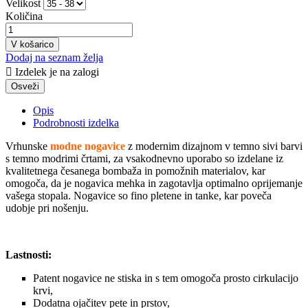
Velikost
Količina
V košarico
Dodaj na seznam želja

Izdelek je na zalogi
Opis
Podrobnosti izdelka
Vrhunske
modne nogavice
z modernim dizajnom v temno sivi barvi
s temno modrimi črtami, za vsakodnevno uporabo so izdelane iz
kvalitetnega česanega bombaža in pomožnih materialov, kar
omogoča, da je nogavica mehka in zagotavlja optimalno oprijemanje
vašega stopala. Nogavice so fino pletene in tanke, kar poveča
udobje pri nošenju.
Lastnosti:
Patent nogavice ne stiska in s tem omogoča prosto cirkulacijo
krvi,
Dodatna ojačitev pete in prstov,