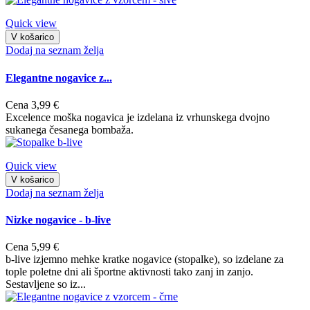
Quick view
V košarico
Dodaj na seznam želja
Elegantne nogavice z...
Cena
3,99 €
Excelence moška nogavica je izdelana iz vrhunskega dvojno
sukanega česanega bombaža.
Quick view
V košarico
Dodaj na seznam želja
Nizke nogavice - b-live
Cena
5,99 €
b-live izjemno mehke kratke nogavice (stopalke), so izdelane za
tople poletne dni ali športne aktivnosti tako zanj in zanjo.
Sestavljene so iz...