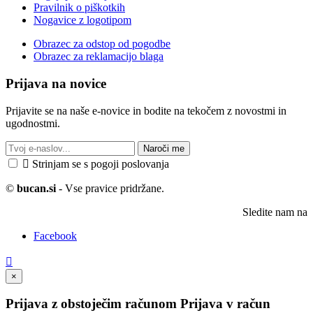
Pravilnik o piškotkih
Nogavice z logotipom
Obrazec za odstop od pogodbe
Obrazec za reklamacijo blaga
Prijava na novice
Prijavite se na naše e-novice in bodite na tekočem z novostmi in
ugodnostmi.
Naroči me

Strinjam se s pogoji poslovanja
©
bucan.si
- Vse pravice pridržane.
Sledite nam na
Facebook

×
Prijava z obstoječim računom
Prijava v račun