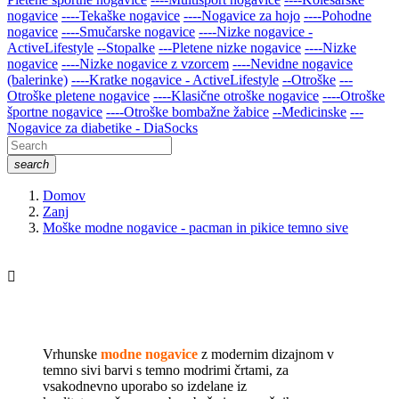
nogavice
----Tekaške nogavice
----Nogavice za hojo
----Pohodne
nogavice
----Smučarske nogavice
----Nizke nogavice -
ActiveLifestyle
--Stopalke
---Pletene nizke nogavice
----Nizke
nogavice
----Nizke nogavice z vzorcem
----Nevidne nogavice
(balerinke)
----Kratke nogavice - ActiveLifestyle
--Otroške
---
Otroške pletene nogavice
----Klasične otroške nogavice
----Otroške
športne nogavice
----Otroške bombažne žabice
--Medicinske
---
Nogavice za diabetike - DiaSocks
search
Domov
Zanj
Moške modne nogavice - pacman in pikice temno sive

Vrhunske
modne nogavice
z modernim dizajnom v
temno sivi barvi s temno modrimi črtami, za
vsakodnevno uporabo so izdelane iz