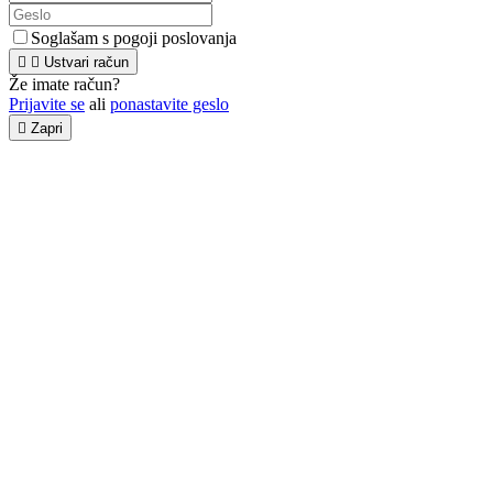
Soglašam s pogoji poslovanja


Ustvari račun
Že imate račun?
Prijavite se
ali
ponastavite geslo

Zapri