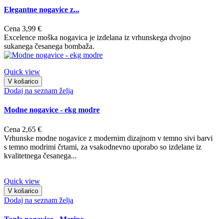
Elegantne nogavice z...
Cena
3,99 €
Excelence moška nogavica je izdelana iz vrhunskega dvojno
sukanega česanega bombaža.
Quick view
V košarico
Dodaj na seznam želja
Modne nogavice - ekg modre
Cena
2,65 €
Vrhunske modne nogavice z modernim dizajnom v temno sivi barvi
s temno modrimi črtami, za vsakodnevno uporabo so izdelane iz
kvalitetnega česanega...
Quick view
V košarico
Dodaj na seznam želja