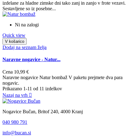
izdelane za hladne zimske dni tako zanj in zanjo v frote vezavi.
Sestavljene so iz posebne...
Ni na zalogi
Quick view
V košarico
Dodaj na seznam želja
Naravne nogavice - Natur...
Cena
10,99 €
Naravne nogavice Natur bombaž V paketu prejmete dva para
nogavic.
Prikazano 1-11 od 11 izdelkov
Nazaj na vrh

Nogavice Bučan, Britof 240, 4000 Kranj
040 980 791
info@bucan.si