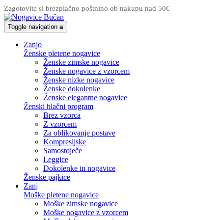
Zagotovite si brezplačno poštnino ob nakupu nad 50€
Toggle navigation
☰
Zanjo
Ženske pletene nogavice
Ženske zimske nogavice
Ženske nogavice z vzorcem
Ženske nizke nogavice
Ženske dokolenke
Ženske elegantne nogavice
Ženski hlačni program
Brez vzorca
Z vzorcem
Za oblikovanje postave
Kompresijske
Samostoječe
Leggice
Dokolenke in nogavice
Ženske pajkice
Zanj
Moške pletene nogavice
Moške zimske nogavice
Moške nogavice z vzorcem