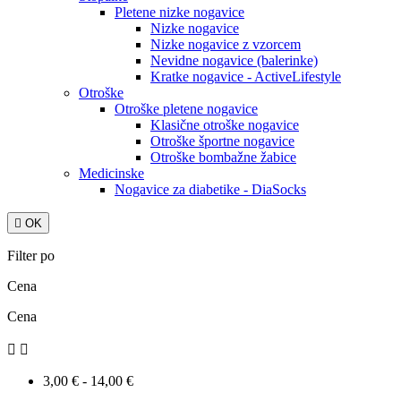
Pletene nizke nogavice
Nizke nogavice
Nizke nogavice z vzorcem
Nevidne nogavice (balerinke)
Kratke nogavice - ActiveLifestyle
Otroške
Otroške pletene nogavice
Klasične otroške nogavice
Otroške športne nogavice
Otroške bombažne žabice
Medicinske
Nogavice za diabetike - DiaSocks

OK
Filter po
Cena
Cena


3,00 € - 14,00 €