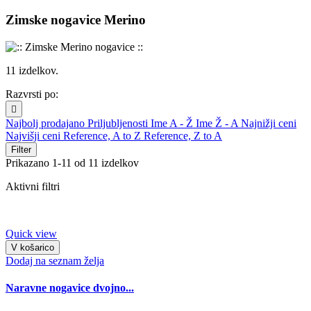
Zimske nogavice Merino
11 izdelkov.
Razvrsti po:

Najbolj prodajano
Priljubljenosti
Ime A - Ž
Ime Ž - A
Najnižji ceni
Najvišji ceni
Reference, A to Z
Reference, Z to A
Filter
Prikazano 1-11 od 11 izdelkov
Aktivni filtri
Quick view
V košarico
Dodaj na seznam želja
Naravne nogavice dvojno...