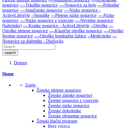
nogavice
----Tekaške nogavice
----Nogavice za hojo
----Pohodne
nogavice
----Smučarske nogavice
----Nizke nogavice -
ActiveLifestyle
--Stopalke
---Pletene nizke nogavice
----Nizke
nogavice
----Nizke nogavice z vzorcem
----Nevidne nogavice
(balerinke)
----Kratke nogavice - ActiveLifestyle
--Otroške
---
Otroške pletene nogavice
----Klasične otroške nogavice
----Otroške
športne nogavice
----Otroške bombažne žabice
--Medicinske
---
Nogavice za diabetike - DiaSocks
search
Domov
Home
Zanjo
Ženske pletene nogavice
Ženske zimske nogavice
Ženske nogavice z vzorcem
Ženske nizke nogavice
Ženske dokolenke
Ženske elegantne nogavice
Ženski hlačni program
Brez vzorca