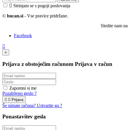

Strinjam se s pogoji poslovanja
©
bucan.si
- Vse pravice pridržane.
Sledite nam na
Facebook

×
Prijava z obstoječim računom
Prijava v račun
Zapomni si me
Pozabljeno geslo ?


Prijava
Še nimate računa? Ustvarite ga ?
Ponastavitev gesla