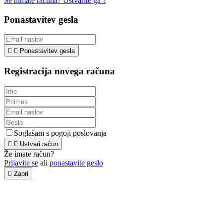
Še nimate računa? Ustvarite ga ?
Ponastavitev gesla


Ponastavitev gesla
Registracija novega računa
Soglašam s pogoji poslovanja


Ustvari račun
Že imate račun?
Prijavite se
ali
ponastavite geslo

Zapri