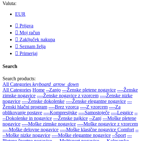
Valuta:
EUR

Prijava

Moj račun

Zaključek nakupa

Seznam želja

Primerjaj
Search
Search products:
All Categories
keyboard_arrow_down
All Categories
Home
--Zanjo
---Ženske pletene nogavice
----Ženske
zimske nogavice
----Ženske nogavice z vzorcem
----Ženske nizke
nogavice
----Ženske dokolenke
----Ženske elegantne nogavice
---
Ženski hlačni program
----Brez vzorca
----Z vzorcem
----Za
oblikovanje postave
----Kompresijske
----Samostoječe
----Leggice
--
--Dokolenke in nogavice
---Ženske pajkice
--Zanj
---Moške pletene
nogavice
----Moške zimske nogavice
----Moške nogavice z vzorcem
----Moške delovne nogavice
----Moške klasične nogavice Comfort
--
--Moške nizke nogavice
----Moške elegantne nogavice
--Šport
---
Pletene športne nogavice
----Multisport nogavice
----Kolesarske