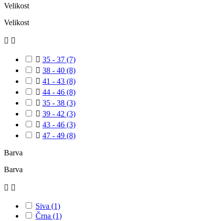
Velikost
Velikost



35 - 37
(7)

38 - 40
(8)

41 - 43
(8)

44 - 46
(8)

35 - 38
(3)

39 - 42
(3)

43 - 46
(3)

47 - 49
(8)
Barva
Barva


Siva
(1)
Črna
(1)