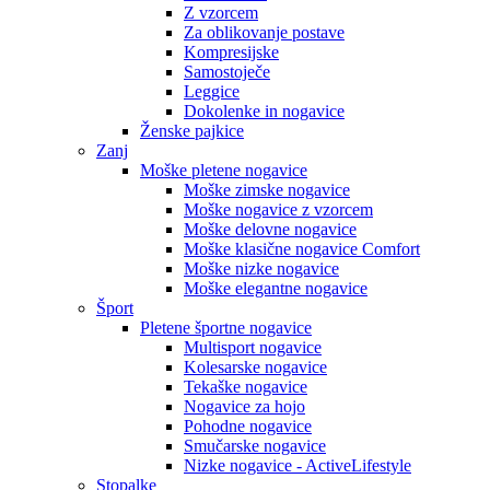
Z vzorcem
Za oblikovanje postave
Kompresijske
Samostoječe
Leggice
Dokolenke in nogavice
Ženske pajkice
Zanj
Moške pletene nogavice
Moške zimske nogavice
Moške nogavice z vzorcem
Moške delovne nogavice
Moške klasične nogavice Comfort
Moške nizke nogavice
Moške elegantne nogavice
Šport
Pletene športne nogavice
Multisport nogavice
Kolesarske nogavice
Tekaške nogavice
Nogavice za hojo
Pohodne nogavice
Smučarske nogavice
Nizke nogavice - ActiveLifestyle
Stopalke